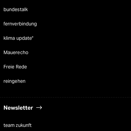
bundestalk
fernverbindung
klima update°
Mauerecho
Freie Rede
reingehen
Newsletter
team zukunft