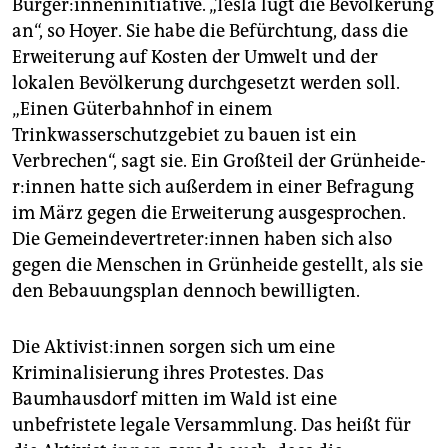
Bürger:inneninitiative. „Tesla lügt die Bevölkerung
an“, so Hoyer. Sie habe die Befürchtung, dass die
Erweiterung auf Kosten der Umwelt und der
lokalen Bevölkerung durchgesetzt werden soll.
„Einen Güterbahnhof in einem
Trinkwasserschutzgebiet zu bauen ist ein
Verbrechen“, sagt sie. Ein Großteil der Grün­hei­de­
r:in­nen hatte sich außerdem in einer Befragung
im März gegen die Erweiterung ausgesprochen.
Die Ge­mein­de­ver­tre­te­r:in­nen haben sich also
gegen die Menschen in Grünheide gestellt, als sie
den Bebauungsplan dennoch bewilligten.
Die Ak­ti­vis­t:in­nen sorgen sich um eine
Kriminalisierung ihres Protestes. Das
Baumhausdorf mitten im Wald ist eine
unbefristete legale Versammlung. Das heißt für