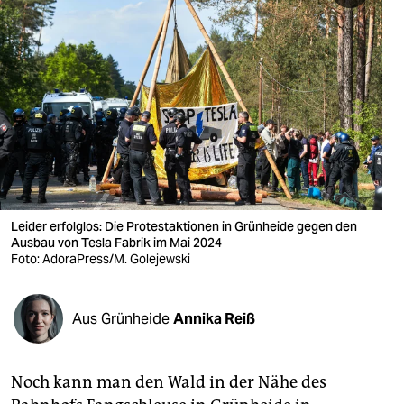
berlin
nord
wahrheit
verlag
verlag
veranstaltungen
Leider erfolglos: Die Protestaktionen in Grünheide gegen den
shop
Ausbau von Tesla Fabrik im Mai 2024
Foto: AdoraPress/M. Golejewski
fragen & hilfe
unterstützen
Aus Grünheide
Annika Reiß
abo
genossenschaft
Noch kann man den Wald in der Nähe des