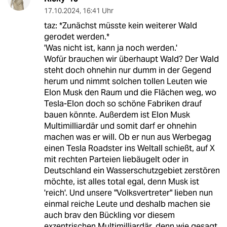
17.10.2024
,
16:41 Uhr
taz: *Zunächst müsste kein weiterer Wald
gerodet werden.*
'Was nicht ist, kann ja noch werden.'
Wofür brauchen wir überhaupt Wald? Der Wald
steht doch ohnehin nur dumm in der Gegend
herum und nimmt solchen tollen Leuten wie
Elon Musk den Raum und die Flächen weg, wo
Tesla-Elon doch so schöne Fabriken drauf
bauen könnte. Außerdem ist Elon Musk
Multimilliardär und somit darf er ohnehin
machen was er will. Ob er nun aus Werbegag
einen Tesla Roadster ins Weltall schießt, auf X
mit rechten Parteien liebäugelt oder in
Deutschland ein Wasserschutzgebiet zerstören
möchte, ist alles total egal, denn Musk ist
'reich'. Und unsere "Volksvertreter" lieben nun
einmal reiche Leute und deshalb machen sie
auch brav den Bückling vor diesem
exzentrischen Multimilliardär, denn wie gesagt,