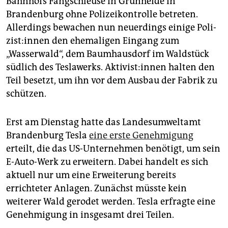
Bahnhofs Fangschleuse in Grünheide in
epaper login
Brandenburg ohne Polizeikontrolle betreten.
Allerdings bewachen nun neuerdings einige Po­li­
zis­t:in­nen den ehemaligen Eingang zum
„Wasserwald“, dem Baumhausdorf im Waldstück
südlich des Teslawerks. Ak­ti­vis­t:in­nen halten den
Teil besetzt, um ihn vor dem Ausbau der Fabrik zu
schützen.
Erst am Dienstag hatte das Landesumweltamt
Brandenburg Tesla
eine erste Genehmigung
erteilt, die das US-Unternehmen benötigt, um sein
E-Auto-Werk zu erweitern. Dabei handelt es sich
aktuell nur um eine Erweiterung bereits
errichteter Anlagen. Zunächst müsste kein
weiterer Wald gerodet werden. Tesla erfragte eine
Genehmigung in insgesamt drei Teilen.