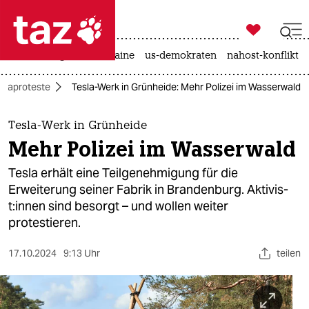

taz zahl ich
hitze
krieg in der ukraine
us-demokraten
nahost-konflikt

taz zahl ich
imaproteste
Tesla-Werk in Grünheide: Mehr Polizei im Wasserwald
taz zahl ich
themen
Tesla-Werk in Grünheide
Mehr Polizei im Wasserwald
politik
Tesla erhält eine Teilgenehmigung für die
öko
Erweiterung seiner Fabrik in Brandenburg. Ak­ti­vis­
t:in­nen sind besorgt – und wollen weiter
gesellschaft
protestieren.
kultur
17.10.2024
9:13 Uhr
teilen
sport