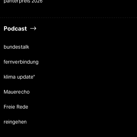
panterpreis 2026
Podcast
bundestalk
fernverbindung
klima update°
Mauerecho
Freie Rede
reingehen