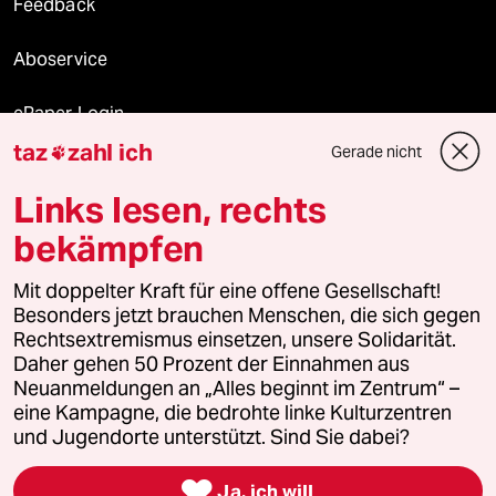
Feedback
Aboservice
ePaper Login
taz
zahl ich
Gerade nicht

Downloads für Abonnierende
Links lesen, rechts
bekämpfen
© 2026 taz Verlags und Vertriebs GmbH
Alle Rechte vorbehalten. Bei rechtlichen Fragen oder für Genehmigungen
Mit doppelter Kraft für eine offene Gesellschaft!
wenden Sie sich bitte an
lizenzen@taz.de
Besonders jetzt brauchen Menschen, die sich gegen
Rechtsextremismus einsetzen, unsere Solidarität.
Daher gehen 50 Prozent der Einnahmen aus
Feedback
Redaktionsstatut
Kommune-Richtlinien
KI-
Neuanmeldungen an „Alles beginnt im Zentrum“ –
eine Kampagne, die bedrohte linke Kulturzentren
Leitlinie
Informant
Datenschutz
Impressum
AGB
und Jugendorte unterstützt. Sind Sie dabei?
Seitenwende
Einwilligungen widerrufen (Ads)

Ja, ich will