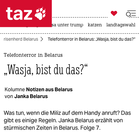

taz zahl ich
hitze
bergsteigen
usa unter trump
katzen
landtagswahl i

taz zahl ich
Krisenherd Belarus
Telefonterror in Belarus: „Wasja, bist du das?“
taz zahl ich
themen
Telefonterror in Belarus
„Wasja, bist du das?“
politik
öko
Kolumne
Notizen aus Belarus
von
Janka Belarus
gesellschaft
kultur
Was tun, wenn die Miliz auf dem Handy anruft? Das
gibt es einige Regeln. Janka Belarus erzählt von
sport
stürmischen Zeiten in Belarus. Folge 7.