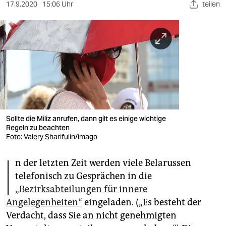
berlin
17.9.2020
15:06 Uhr
teilen
nord
wahrheit
verlag
verlag
veranstaltungen
Sollte die Miliz anrufen, dann gilt es einige wichtige
shop
Regeln zu beachten
Foto: Valery Sharifulin/imago
fragen & hilfe
I
n der letzten Zeit werden viele Belarussen
unterstützen
telefonisch zu Gesprächen in die
abo
„Bezirksabteilungen für innere
Angelegenheiten“
eingeladen. („Es besteht der
genossenschaft
Verdacht, dass Sie an nicht genehmigten