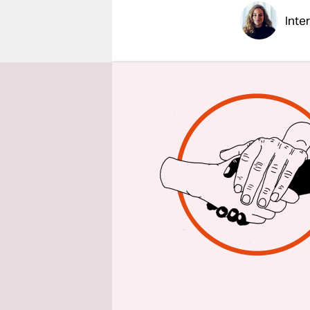
epaper login
Inte
taz: Herr 
Yi-Wei Ken
Stimmt da
Das stimmt
Im In
wurde
er 199
Als kü