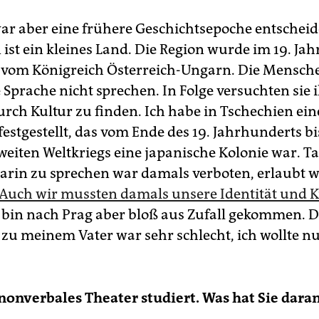
ar aber eine frühere Geschichtsepoche entschei
 ist ein kleines Land. Die Region wurde im 19. Ja
t vom Königreich Österreich-Ungarn. Die Mensch
 Sprache nicht sprechen. In Folge versuchten sie 
urch Kultur zu finden. Ich habe in Tschechien eine
festgestellt, das vom Ende des 19. Jahrhunderts b
weiten Weltkriegs eine japanische Kolonie war. T
rin zu sprechen war damals verboten, erlaubt 
Auch wir mussten damals unsere Identität und K
 bin nach Prag aber bloß aus Zufall gekommen. D
zu meinem Vater war sehr schlecht, ich wollte n
nonverbales Theater studiert. Was hat Sie daran