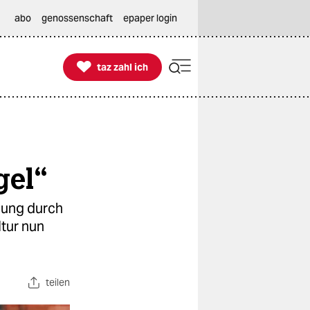
abo
genossenschaft
epaper login

taz zahl ich
taz zahl ich
gel“
hung durch
ltur nun
teilen