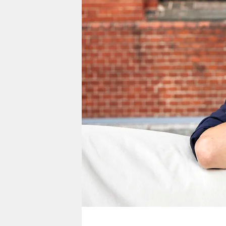
berlin
nord
wahrheit
verlag
verlag
veranstaltungen
shop
fragen & hilfe
unterstützen
abo
genossenschaft