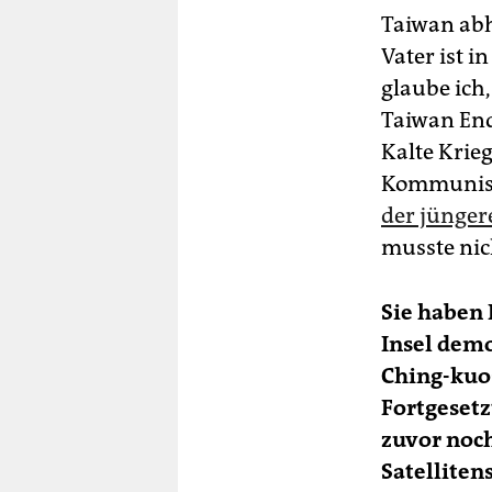
Taiwan abh
Vater ist i
glaube ich,
Taiwan End
Kalte Krieg
Kommunismu
der jünger
musste nich
Sie haben 
Insel demo
Ching-kuo
Fortgesetz
zuvor noc
Satelliten