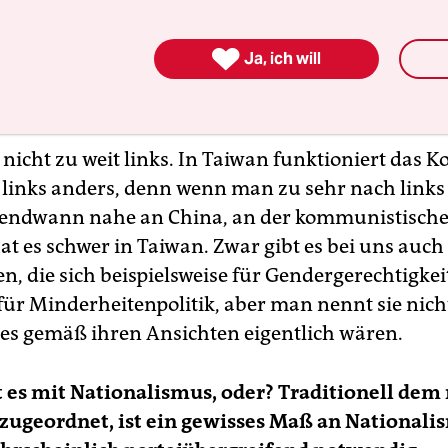
Kooperationen mit Theaterhäusern weltweit durch und setzte
Fokus auf deutsch-taiwanische Projekte. Seit 2018 ist Yi-Wei
Dramaturg am National Kaohsiung Center for the Arts im Sü

Ja, ich will
ns.
 nicht zu weit links. In Taiwan funktioniert das 
 links anders, denn wenn man zu sehr nach links 
gendwann nahe an China, an der kommunistischen
at es schwer in Taiwan. Zwar gibt es bei uns auch
, die sich beispielsweise für Gendergerechtigkei
für Minderheitenpolitik, aber man nennt sie nicht
 es gemäß ihren Ansichten eigentlich wären.
t es mit Nationalismus, oder? Traditionell dem
zugeordnet, ist ein gewisses Maß an Nationali