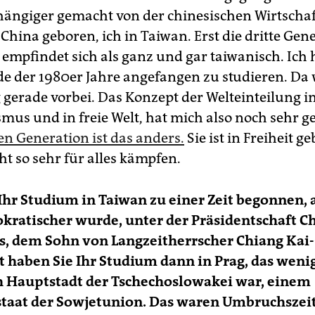
ängiger gemacht von der chinesischen Wirtschaf
n China geboren, ich in Taiwan. Erst die dritte Gen
 empfindet sich als ganz und gar taiwanisch. Ich 
e der 1980er Jahre angefangen zu studieren. Da 
 gerade vorbei. Das Konzept der Welteinteilung in
s und in freie Welt, hat mich also noch sehr g
en Generation ist das anders.
Sie ist in Freiheit g
t so sehr für alles kämpfen.
Ihr Studium in Taiwan zu einer Zeit begonnen, a
kratischer wurde, unter der Präsidentschaft C
s, dem Sohn von Langzeitherrscher Chiang Kai-
t haben Sie Ihr Studium dann in Prag, das weni
h Hauptstadt der Tschechoslowakei war, einem
staat der Sowjetunion. Das waren Umbruchszei