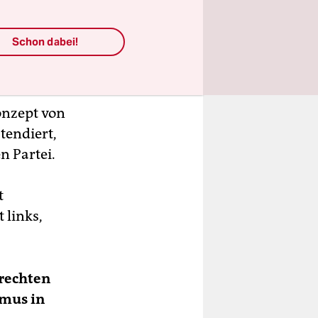
den
Schon dabei!
Konzept von
tendiert,
 Partei.
t
 links,
 rechten
smus in