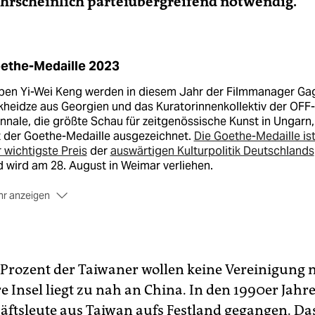
hrscheinlich parteiübergreifend notwendig.
ethe-Medaille 2023
ben Yi-Wei Keng werden in diesem Jahr der Filmmanager Ga
heidze aus Georgien und das Kuratorinnenkollektiv der OFF-
nnale, die größte Schau für zeitgenössische Kunst in Ungarn,
t der Goethe-Medaille ausgezeichnet.
Die Goethe-Medaille is
 wichtigste Preis
der
auswärtigen Kulturpolitik Deutschlands
 wird am 28. August in Weimar ver­liehen.
r anzeigen
w.goethe.de/goethe-medaille
5 Prozent der Taiwaner wollen keine Vereinigung 
e Insel liegt zu nah an China. In den 1990er Jahr
häftsleute aus Taiwan aufs Festland gegangen. Da