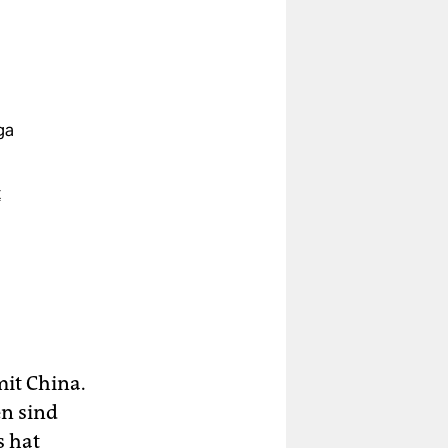
ga
t
mit China.
en sind
s hat