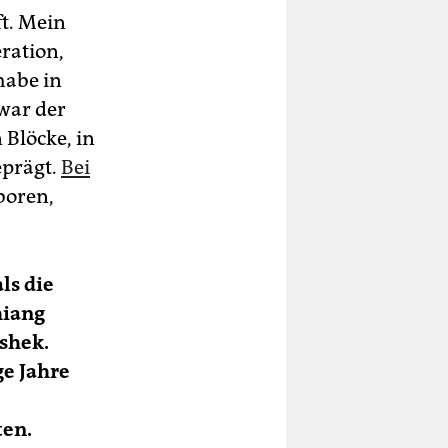
t. Mein
eration,
habe in
war der
 Blöcke, in
eprägt.
Bei
eboren,
ls die
hiang
shek.
ge Jahre
ten.