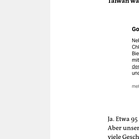
Taiwan wa
Go
Ne
Chk
Bie
mi
der
und
meh
ww
Ja. Etwa 9
Aber unser
viele Gesc