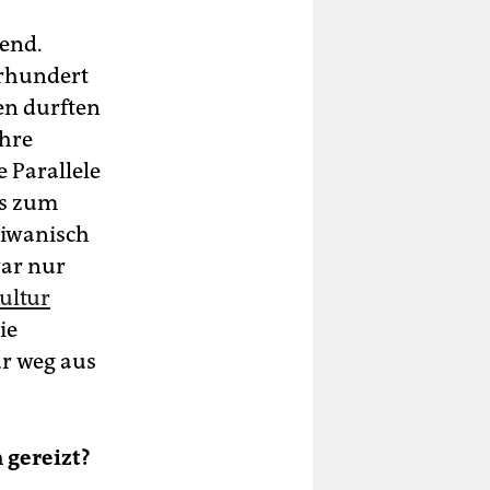
dend.
hrhundert
en durften
ihre
 Paral­lele
is zum
aiwanisch
war nur
ultur
ie
ur weg aus
 gereizt?