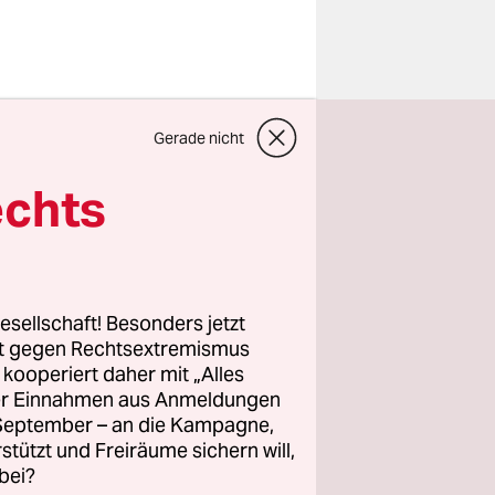
Gerade nicht
e Zeitung.
echts
esellschaft! Besonders jetzt
rt gegen Rechtsextremismus
z kooperiert daher mit „Alles
ller Einnahmen aus Anmeldungen
. September – an die Kampagne,
ing
rstützt und Freiräume sichern will,
ren.
 bis
bei?