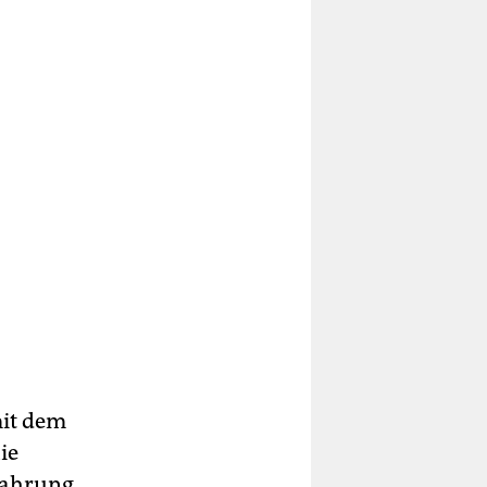
mit dem
ie
rfahrung