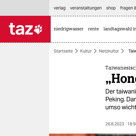
hautnavigation anspringen
hauptinhalt anspringen
footer anspringen
verlag
veranstaltungen
shop
fragen &
niedrigwasser
rente
landtagswahl i

taz zahl ich
taz zahl ich
Startseite
Kultur
Netzkultur
Tai
themen
politik
Taiwanesisc
„Hon
öko
Der taiwan
gesellschaft
Peking. Dam
umso wicht
kultur
sport
26.8.2023
18:5