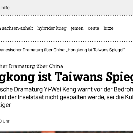
 hilfe
n sachsen-anhalt
hybrider krieg
jemen
ceuta
hitze
wanesischer Dramaturg über China: „Hongkong ist Taiwans Spiegel“
her Dramaturg über China
gkong ist Taiwans Spie
ische Dramaturg Yi-Wei Keng warnt vor der Bedro
it der Inselstaat nicht gespalten werde, sei die Ku
iger.
0 Uhr