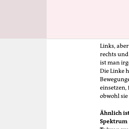
2017 
einen 
Keng 
Taiwa
Links, aber
rechts und
ist man ir
Die Linke h
Bewegungen
einsetzen, 
obwohl sie
Ähnlich is
Spek­trum 