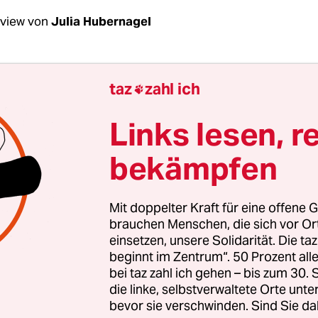
rview von
Julia Hubernagel
Keng, schön, Sie zu sehen.
taz
zahl ich

g:
Hallo. Man hat mir gesagt, die taz sei eine link
Links lesen, r
s?
bekämpfen
. Wo stehen Sie politisch, links oder rechts?
Mit doppelter Kraft für eine offene G
brauchen Menschen, die sich vor O
einsetzen, unsere Solidarität. Die ta
terview: Yi-Wei Keng
beginnt im Zentrum“. 50 Prozent a
bei taz zahl ich gehen – bis zum 30
 1969 in Taiwan geboren. Nach seinem Philosophiestudium g
die linke, selbstverwaltete Orte unte
7 bis 1999 nach Prag, um dort nonverbales Theater zu studie
nstlerischer Leiter des Taipei Arts Festival führte er von 2012
bevor sie verschwinden. Sind Sie da