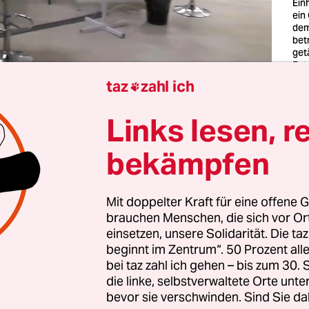
Ein
ein
dem
bet
get
Fot
taz
zahl ich

lich schrieb mir mein ehemaliger Chef über Tele
Links lesen, r
mer war verdeckt. Er erzählte mir, dass bald ei
erplanmäßige Überprüfung in der Organisation
bekämpfen
n würde. Der Grund dafür sei, dass jemand bego
en unserer Mit­ar­bei­te­r:in­nen an ausländische
Mit doppelter Kraft für eine offene G
ste weiterzugeben, und die Strafverfolgungsb
brauchen Menschen, die sich vor O
 der undichten Stelle ausfindig machen müssten.
einsetzen, unsere Solidarität. Die ta
 sich bald ein Ermittler mit mir in Verbindung se
beginnt im Zentrum“. 50 Prozent a
bei taz zahl ich gehen – bis zum 30
präch zu führen. Und tatsächlich klingelte weni
die linke, selbstverwaltete Orte unte
e unbekannte Nummer. Ich lachte und blockierte 
bevor sie verschwinden. Sind Sie da
.