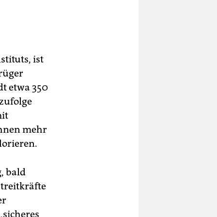
ituts, ist
trüger
dt etwa 350
 zufolge
it
ihnen mehr
lorieren.
, bald
reitkräfte
er
„sicheres