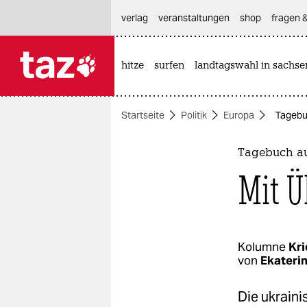
hautnavigation anspringen
hauptinhalt anspringen
footer anspringen
verlag
veranstaltungen
shop
fragen &
hitze
surfen
landtagswahl in sachse

taz zahl ich
taz zahl ich
Startseite
Politik
Europa
Tagebu
themen
politik
Tagebuch au
Mit Ü
öko
gesellschaft
kultur
Kolumne
Kri
von
Ekateri
sport
Die ukraini