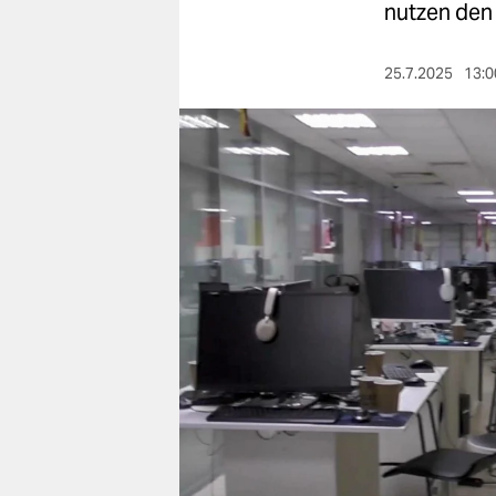
berlin
nutzen den 
nord
25.7.2025
13:0
wahrheit
verlag
verlag
veranstaltungen
shop
fragen & hilfe
unterstützen
abo
genossenschaft