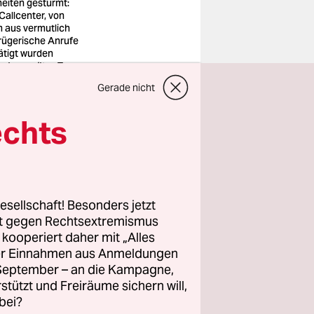
heiten gestürmt:
 Callcenter, von
 aus vermutlich
rügerische Anrufe
ätigt wurden
o: Imago/Itar-Tass
Gerade nicht
gram. Seine
echts
ne
nnen habe,
esellschaft! Besonders jetzt
ehörden nun
rt gegen Rechtsextremismus
 Er warnte
z kooperiert daher mit „Alles
tzen würde,
ller Einnahmen aus Anmeldungen
. September – an die Kampagne,
ge Minuten
rstützt und Freiräume sichern will,
beide
bei?