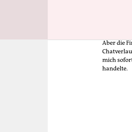
Auf dem Fo
sehen, der
im Chat na
Aber die F
Chatverlau
mich sofor
handelte.