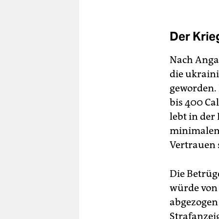
Der Krieg
Nach Angab
die ukrain
geworden. D
bis 400 Cal
lebt in der
minimalem 
Vertrauen 
Die Betrüg
würde von 
abgezogen 
Strafanzei