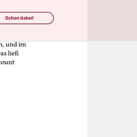
Chef zu
Schon dabei!
rsburg, und
h kannte.
n, und im
as ließ
count