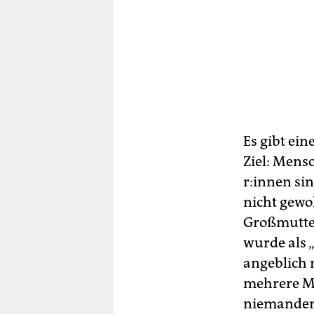
Es gibt ei
Ziel: Mens
r:in­nen si
nicht gewoh
Großmutter
wurde als 
angeblich 
mehrere Mo
niemandem