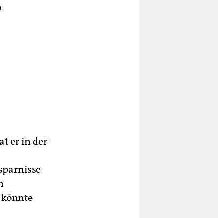
n
t er in der
sparnisse
n
 könnte