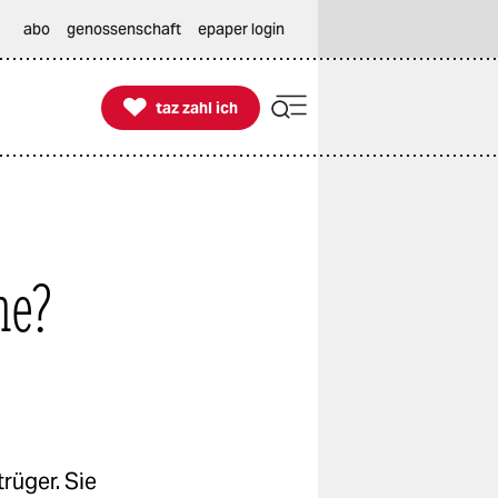
abo
genossenschaft
epaper login

taz zahl ich
taz zahl ich
ne?
rüger. Sie