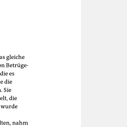
as gleiche
 Be­trü­ge­
die es
e die
. Sie
lt, die
u wurde
dten, nahm