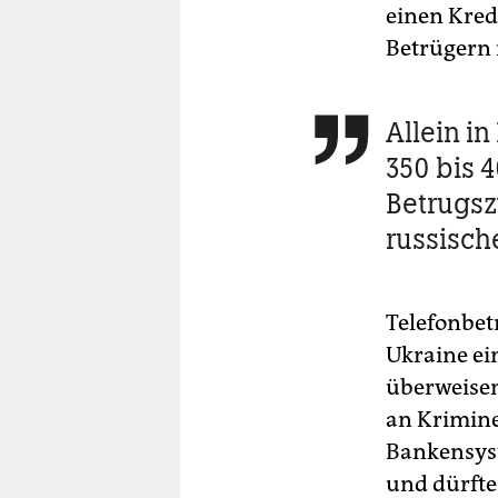
einen Kred
Betrügern 
Allein i

350 bis 
Betrugsz
russisch
Telefonbetr
Ukraine e
überweisen
an Kriminel
Bankensyst
und dürfte