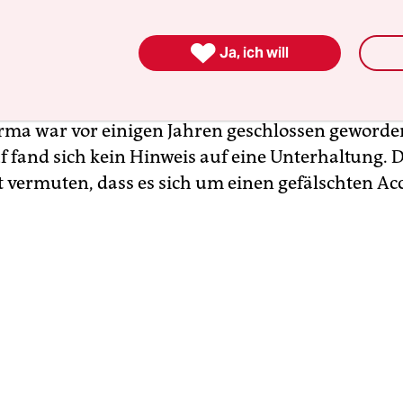

to in Telegram war tatsächlich mein ehemaliger 
Ja, ich will
 Direktor einer Film- und Media-Firma in St. Pete
nnte er mir Namen von Mitarbeiter:innen, die ic
irma war vor einigen Jahren geschlossen geworde
f fand sich kein Hinweis auf eine Unterhaltung. D
t vermuten, dass es sich um einen gefälschten Ac