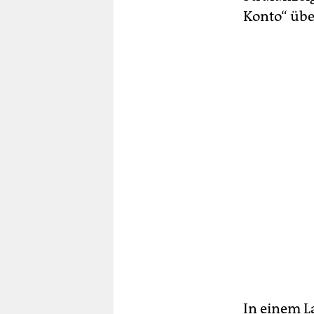
Konto“ üb
In einem L