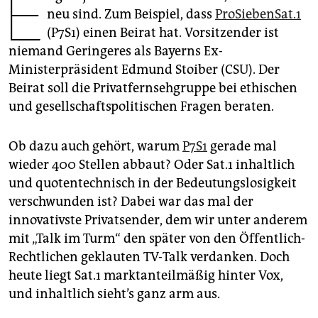
E
epaper login
neu sind. Zum Beispiel, dass
ProSiebenSat.1
(P7S1) einen Beirat hat. Vorsitzender ist
niemand Geringeres als Bayerns Ex-
Ministerpräsident Edmund Stoiber (CSU). Der
Beirat soll die Privatfernsehgruppe bei ethischen
und gesellschaftspolitischen Fragen beraten.
Ob dazu auch gehört, warum
P7S1
gerade mal
wieder 400 Stellen abbaut? Oder Sat.1 inhaltlich
und quotentechnisch in der Bedeutungslosigkeit
verschwunden ist? Dabei war das mal der
innovativste Privatsender, dem wir unter anderem
mit „Talk im Turm“ den später von den Öffentlich-
Rechtlichen geklauten TV-Talk verdanken. Doch
heute liegt Sat.1 marktanteilmäßig hinter Vox,
und inhaltlich sieht’s ganz arm aus.