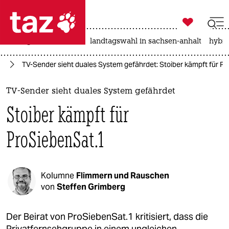

taz zahl ich
niedrigwasser
rente
landtagswahl in sachsen-anhalt
hybri

taz zahl ich
en
TV-Sender sieht duales System gefährdet: Stoiber kämpft für P
taz zahl ich
themen
TV-Sender sieht duales System gefährdet
Stoiber kämpft für
politik
ProSiebenSat.1
öko
gesellschaft
Kolumne
Flimmern und Rauschen
kultur
von
Steffen Grimberg
sport
Der Beirat von ProSiebenSat.1 kritisiert, dass die
Privatfernsehgruppe in einem ungleichen