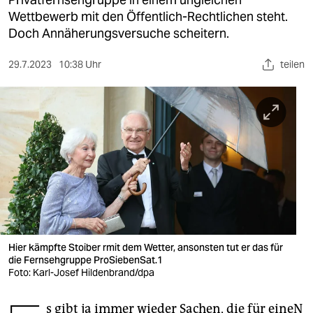
berlin
Wettbewerb mit den Öffentlich-Rechtlichen steht.
nord
Doch Annäherungsversuche scheitern.
wahrheit
29.7.2023
10:38 Uhr
teilen
verlag
verlag
veranstaltungen
shop
fragen & hilfe
unterstützen
Hier kämpfte Stoiber rmit dem Wetter, ansonsten tut er das für
die Fernsehgruppe ProSiebenSat.1
abo
Foto: Karl-Josef Hildenbrand/dpa
genossenschaft
s gibt ja immer wieder Sachen, die für eineN