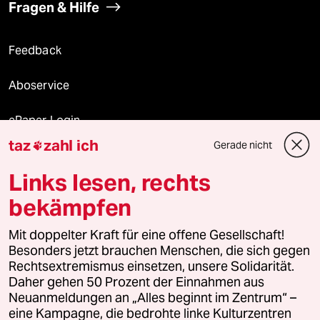
Fragen & Hilfe
Feedback
Aboservice
ePaper Login
taz
zahl ich
Gerade nicht

Downloads für Abonnierende
Links lesen, rechts
bekämpfen
© 2026 taz Verlags und Vertriebs GmbH
Alle Rechte vorbehalten. Bei rechtlichen Fragen oder für Genehmigungen
Mit doppelter Kraft für eine offene Gesellschaft!
wenden Sie sich bitte an
lizenzen@taz.de
Besonders jetzt brauchen Menschen, die sich gegen
Rechtsextremismus einsetzen, unsere Solidarität.
Daher gehen 50 Prozent der Einnahmen aus
Feedback
Redaktionsstatut
Kommune-Richtlinien
KI-
Neuanmeldungen an „Alles beginnt im Zentrum“ –
eine Kampagne, die bedrohte linke Kulturzentren