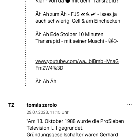
Klar - von da 🌑 mit dem Transrapid !
Äh Äh zum Äh - FJS 🛫🛬🛩️ - isses ja
auch schwierig! Gell & am Einchecken
Äh Äh Ede Stoiber 10 Minuten
Transrapid - mit seiner Muschi - 🙀🥳
-
www.youtube.com/wa...biBmbHVnaG
FmZW4%3D
Äh Äh Äh
tomás zerolo
TZ
29.07.2023
,
11:15 Uhr
"Am 13. Oktober 1988 wurde die ProSieben
Television [...] gegründet.
Gründungsgesellschafter waren Gerhard