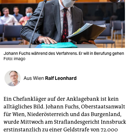
berlin
nord
wahrheit
verlag
verlag
Johann Fuchs während des Verfahrens. Er will in Berufung gehen
Foto: imago
veranstaltungen
shop
Aus Wien
Ralf Leonhard
fragen & hilfe
unterstützen
Ein Chefankläger auf der Anklagebank ist kein
alltägliches Bild. Johann Fuchs, Oberstaatsanwalt
abo
für Wien, Niederösterreich und das Burgenland,
genossenschaft
wurde Mittwoch am Straflandesgericht Innsbruck
erstinstanzlich zu einer Geldstrafe von 72.000