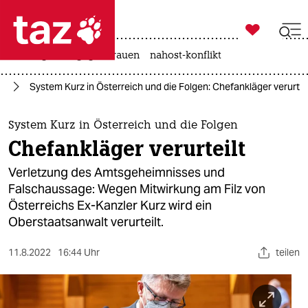

taz zahl ich
hitze
gewalt gegen frauen
nahost-konflikt

taz zahl ich
on
System Kurz in Österreich und die Folgen: Chefankläger verurtei
taz zahl ich
themen
System Kurz in Österreich und die Folgen
Chefankläger verurteilt
politik
Verletzung des Amtsgeheimnisses und
öko
Falschaussage: Wegen Mitwirkung am Filz von
Österreichs Ex-Kanzler Kurz wird ein
gesellschaft
Oberstaatsanwalt verurteilt.
kultur
11.8.2022
16:44 Uhr
teilen
sport