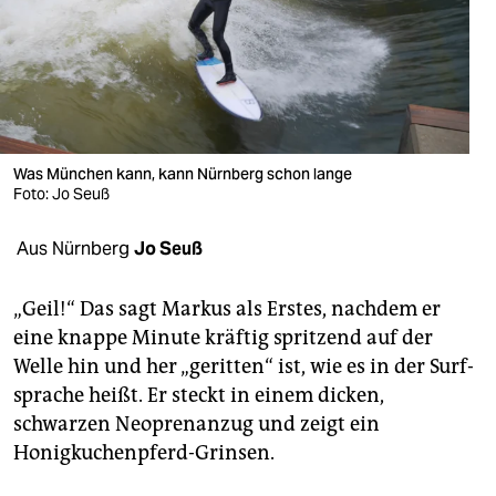
berlin
nord
wahrheit
verlag
Was München kann, kann Nürnberg schon lange
Foto: Jo Seuß
verlag
veranstaltungen
Aus Nürnberg
Jo Seuß
shop
„Geil!“ Das sagt Markus als Erstes, nachdem er
fragen & hilfe
eine knappe Minute kräftig spritzend auf der
Welle hin und her „geritten“ ist, wie es in der Surf­
unterstützen
sprache heißt. Er steckt in einem dicken,
abo
schwarzen Neoprenanzug und zeigt ein
Honigkuchenpferd-­Grinsen.
genossenschaft