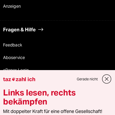
Anzeigen
Fragen & Hilfe
Feedback
Aboservice
ePaper Login
taz
zahl ich
Gerade nicht

Downloads für Abonnierende
Links lesen, rechts
bekämpfen
© 2026 taz Verlags und Vertriebs GmbH
Mit doppelter Kraft für eine offene Gesellschaft!
Alle Rechte vorbehalten. Bei rechtlichen Fragen oder für Genehmigungen
wenden Sie sich bitte an
lizenzen@taz.de