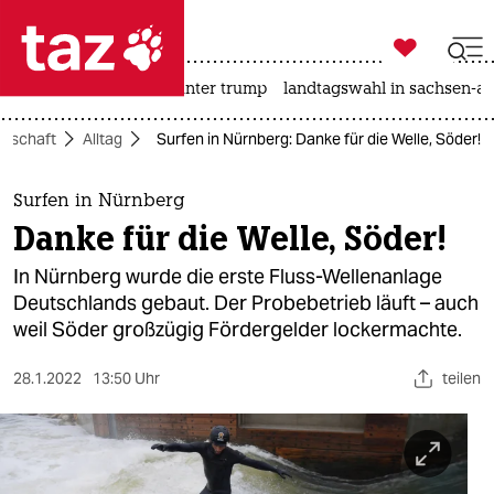

taz zahl ich
nahost-konflikt
usa unter trump
landtagswahl in sachsen-an

taz zahl ich
llschaft
Alltag
Surfen in Nürnberg: Danke für die Welle, Söder!
taz zahl ich
themen
Surfen in Nürnberg
Danke für die Welle, Söder!
politik
In Nürnberg wurde die erste Fluss-Wellenanlage
öko
Deutschlands gebaut. Der Probebetrieb läuft – auch
weil Söder großzügig Fördergelder lockermachte.
gesellschaft
28.1.2022
13:50 Uhr
teilen
kultur
sport