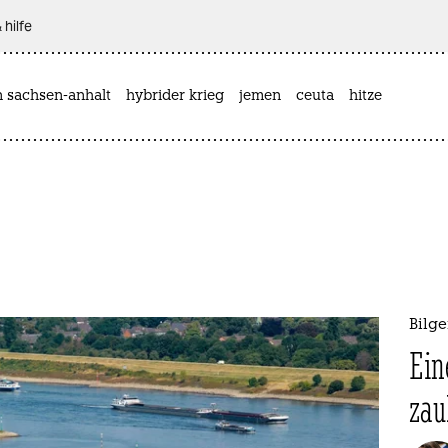
 hilfe
n sachsen-anhalt
hybrider krieg
jemen
ceuta
hitze
Bilge
Ein
zau