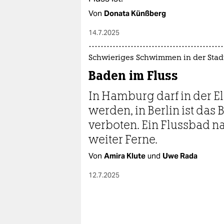
Von
Donata Künßberg
14.7.2025
Schwieriges Schwimmen in der Stad
Baden im Fluss
In Hamburg darf in der
werden, in Berlin ist das
verboten. Ein Flussbad nac
weiter Ferne.
Von
Amira Klute
und
Uwe Rada
12.7.2025