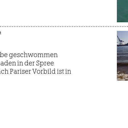
t
 Elbe geschwommen
 Baden in der Spree
h Pariser Vorbild ist in