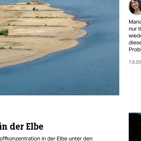
Manc
nur 
wied
diese
Prob
7.8.2
in der Elbe
offkonzentration in der Elbe unter den