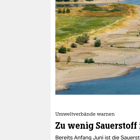
berlin
nord
wahrheit
verlag
verlag
veranstaltungen
shop
fragen & hilfe
unterstützen
Umweltverbände warnen
abo
Zu wenig Sauerstoff 
genossenschaft
Bereits Anfang Juni ist die Sauerst