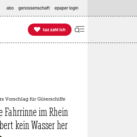
abo
genossenschaft
epaper login

taz zahl ich
taz zahl ich
rs Vorschlag für Güterschiffe
e Fahrrinne im Rhein
bert kein Wasser her