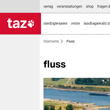
hautnavigation anspringen
hauptinhalt anspringen
footer anspringen
verlag
veranstaltungen
shop
fragen &
niedrigwasser
rente
landtagswahl i

taz zahl ich
taz zahl ich
Startseite
Fluss
themen
politik
fluss
öko
gesellschaft
kultur
sport