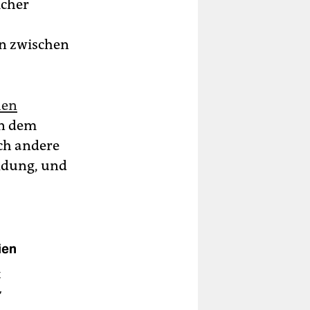
icher
en zwischen
hen
en dem
ch andere
ildung, und
ien
t
,