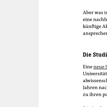
Aber was i
eine nachh
künftige Ak
anspreche
Die Stud
Eine
neue 
Universität
al­wis­sen­
Jahren nac
zu ihren p