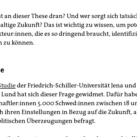
st an dieser These dran? Und wer sorgt sich tatsä
altige Zukunft? Das ist wichtig zu wissen, um pot
­teu­r:in­nen, die es so dringend braucht, identifi
n zu können.
ie
Studie
der Friedrich-Schiller-Universität Jena und
 Lund hat sich dieser Frage gewidmet. Dafür haben
schaft­le­r:in­nen 5.000 Schwe­d:in­nen zwischen 18 
h ihren Einstellungen in Bezug auf die Zukunft, 
olitischen Überzeugungen befragt.