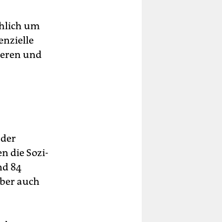
chlich um
enzielle
zieren und
 der
 die So­zi­
und 84
aber auch