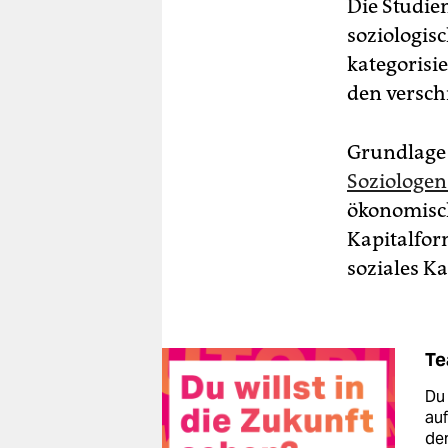
Die Stu­di­
soziologisc
kategorisi
den versch
Grundlage 
Soziologen
ökonomisch
Kapitalform
soziales K
Te
Du 
auf
den