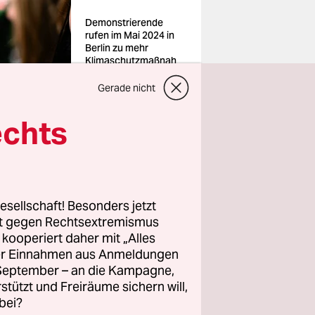
Demonstrierende
rufen im Mai 2024 in
Berlin zu mehr
Klimaschutzmaßnah
men auf
Foto: Andreas
Gerade nicht
Stroh/imago
echts
esellschaft! Besonders jetzt
 muss her,
rt gegen Rechtsextremismus
für
z kooperiert daher mit „Alles
utz sei
ller Einnahmen aus Anmeldungen
. September – an die Kampagne,
­nen und
rstützt und Freiräume sichern will,
bei?