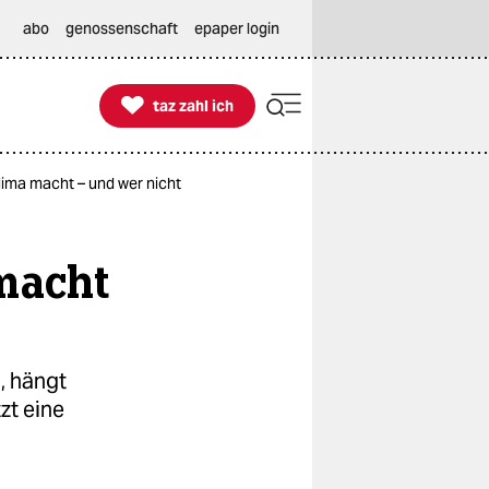
abo
genossenschaft
epaper login

taz zahl ich
taz zahl ich
lima macht – und wer nicht
macht
, hängt
zt eine