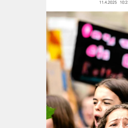
berlin
11.4.2025
10:2
nord
wahrheit
verlag
verlag
veranstaltungen
shop
fragen & hilfe
unterstützen
abo
genossenschaft