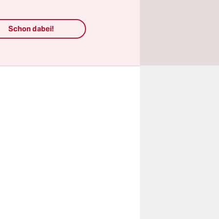
kunft und
 das auch
Schon dabei!