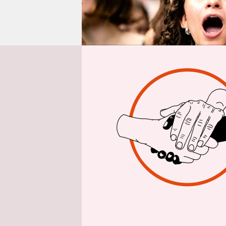
epaper login
Von
Die Klimak
und das sch
einsetzen 
primär etwa
ihre Kinde