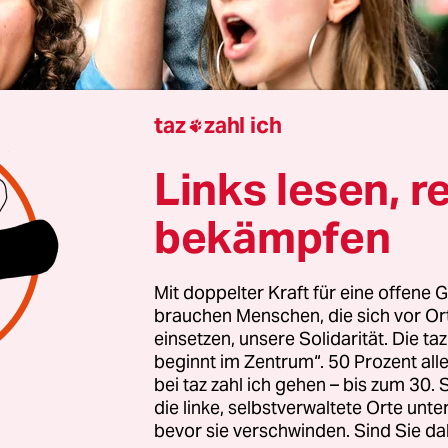
taz
zahl ich

Links lesen, r
Tobias Wuertz
bekämpfen
Mit doppelter Kraft für eine offene G
rise ist da, die sozialökologische Transformation
brauchen Menschen, die sich vor O
nell. So viel ist klar. Weniger klar ist, wer sich da
einsetzen, unsere Solidarität. Die ta
und sie voranbringen soll. Der Verdacht, Klimasch
beginnt im Zentrum“. 50 Prozent a
bei taz zahl ich gehen – bis zum 30
s für finanziell gut aufgestellte Aka­de­mi­ke­r:in
die linke, selbstverwaltete Orte unte
r, wabert durch die Debatte.
bevor sie verschwinden. Sind Sie da