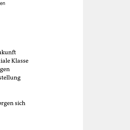
ken
ukunft
ziale Klasse
egen
stellung
orgen sich