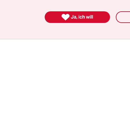
hme suggeriert, dass sich nur Menschen um Zu
en und für eine bessere Welt engagieren, die sich

Ja, ich will
nnen.