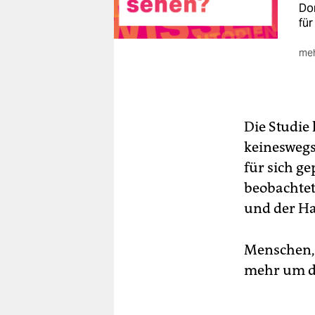
Do
für
meh
🐾
ko
Die Studie
keineswegs 
für sich g
beobachtet
und der Ha
Menschen, 
mehr um di