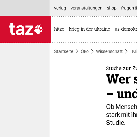
hautnavigation anspringen
hauptinhalt anspringen
footer anspringen
verlag
veranstaltungen
shop
fragen &
hitze
krieg in der ukraine
us-demokr

taz zahl ich
taz zahl ich
Startseite
Öko
Wissenschaft
Kl
themen
politik
Studie zur Z
Wer 
öko
– und
gesellschaft
Ob Menschen
kultur
stark mit i
Studie.
sport