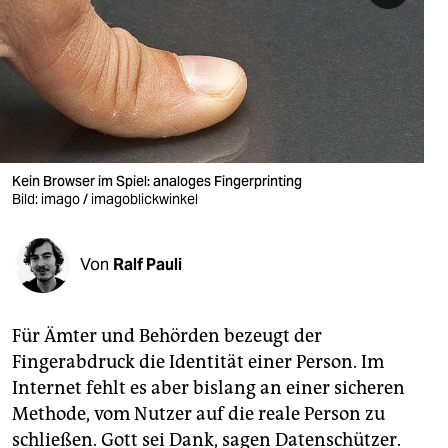
berlin
nord
wahrheit
verlag
verlag
Kein Browser im Spiel: analoges Fingerprinting
Bild: imago / imagoblickwinkel
veranstaltungen
shop
Von
Ralf Pauli
fragen & hilfe
unterstützen
Für Ämter und Behörden bezeugt der
Fingerabdruck die Identität einer Person. Im
abo
Internet fehlt es aber bislang an einer sicheren
Methode, vom Nutzer auf die reale Person zu
genossenschaft
schließen. Gott sei Dank, sagen Datenschützer.