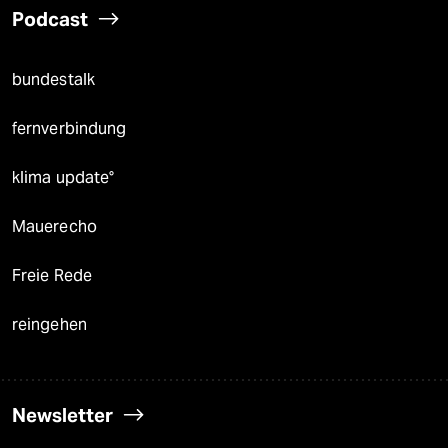
Podcast
bundestalk
fernverbindung
klima update°
Mauerecho
Freie Rede
reingehen
Newsletter