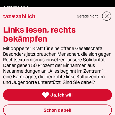
ePaper Login
taz
zahl ich
Gerade nicht

Downloads für Abonnierende
Links lesen, rechts
bekämpfen
© 2026 taz Verlags und Vertriebs GmbH
Mit doppelter Kraft für eine offene Gesellschaft!
Alle Rechte vorbehalten. Bei rechtlichen Fragen oder für Genehmigungen
wenden Sie sich bitte an
lizenzen@taz.de
Besonders jetzt brauchen Menschen, die sich gegen
Rechtsextremismus einsetzen, unsere Solidarität.
Daher gehen 50 Prozent der Einnahmen aus
Feedback
Redaktionsstatut
Kommune-Richtlinien
KI-
Neuanmeldungen an „Alles beginnt im Zentrum“ –
eine Kampagne, die bedrohte linke Kulturzentren
Leitlinie
Informant
Datenschutz
Impressum
AGB
und Jugendorte unterstützt. Sind Sie dabei?
Seitenwende
Einwilligungen widerrufen (Ads)

Ja, ich will
Schon dabei!