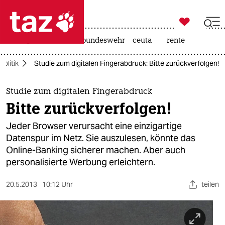

taz zahl ich
niedrigwasser
afd
bundeswehr
ceuta
rente

taz zahl ich
politik
Studie zum digitalen Fingerabdruck: Bitte zurückverfolgen!
taz zahl ich
themen
Studie zum digitalen Fingerabdruck
Bitte zurückverfolgen!
politik
Jeder Browser verursacht eine einzigartige
öko
Datenspur im Netz. Sie auszulesen, könnte das
Online-Banking sicherer machen. Aber auch
gesellschaft
personalisierte Werbung erleichtern.
kultur
20.5.2013
10:12 Uhr
teilen
sport