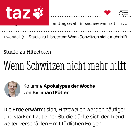

taz zahl ich
niedrigwasser
rente
landtagswahl in sachsen-anhalt
hybri

taz zahl ich
limawandel
Studie zu Hitzetoten: Wenn Schwitzen nicht mehr hilft
taz zahl ich
themen
Studie zu Hitzetoten
Wenn Schwitzen nicht mehr hilft
politik
öko
Kolumne
Apokalypse der Woche
gesellschaft
von
Bernhard Pötter
kultur
Die Erde erwärmt sich, Hitzewellen werden häufiger
und stärker. Laut einer Studie dürfte sich der Trend
sport
weiter verschärfen – mit tödlichen Folgen.