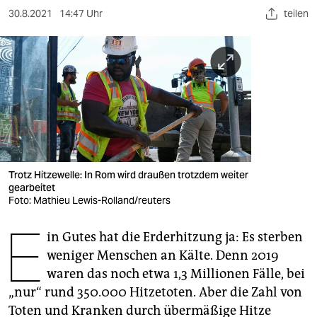
berlin
30.8.2021
14:47 Uhr
teilen
nord
wahrheit
verlag
verlag
veranstaltungen
Trotz Hitzewelle: In Rom wird draußen trotzdem weiter
shop
gearbeitet
Foto: Mathieu Lewis-Rolland/reuters
fragen & hilfe
E
unterstützen
in Gutes hat die Erderhitzung ja: Es sterben
weniger Menschen an Kälte. Denn 2019
abo
waren das noch etwa 1,3 Millionen Fälle, bei
„nur“ rund 350.000 Hitzetoten. Aber die Zahl von
genossenschaft
Toten und Kranken durch übermäßige Hitze