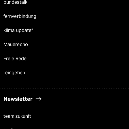
bundestalk
fernverbindung
klima update°
Mauerecho
Freie Rede
reingehen
Newsletter
team zukunft