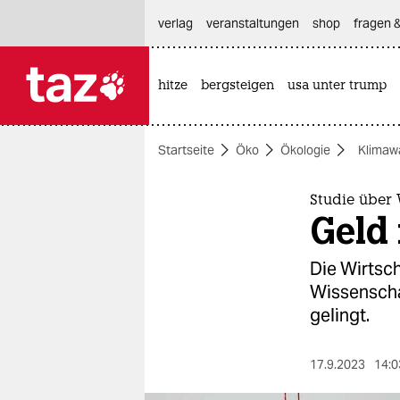
hautnavigation anspringen
hauptinhalt anspringen
footer anspringen
verlag
veranstaltungen
shop
fragen &
hitze
bergsteigen
usa unter trump

taz zahl ich
taz zahl ich
Startseite
Öko
Ökologie
Klimaw
themen
politik
Studie über
Geld 
öko
Die Wirtsch
gesellschaft
Wissenschaf
gelingt.
kultur
sport
17.9.2023
14:0