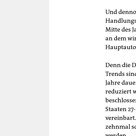
Und dennoc
Handlungsb
Mitte des 
an dem wir
Hauptautor
Denn die D
Trends sin
Jahre daue
reduziert 
beschlosse
Staaten 27
vereinbart
zehnmal so 
werden.