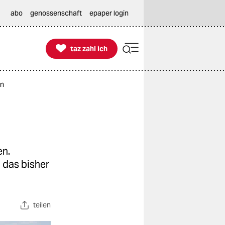
abo
genossenschaft
epaper login

taz zahl ich
taz zahl ich
ün
en.
 das bisher
teilen