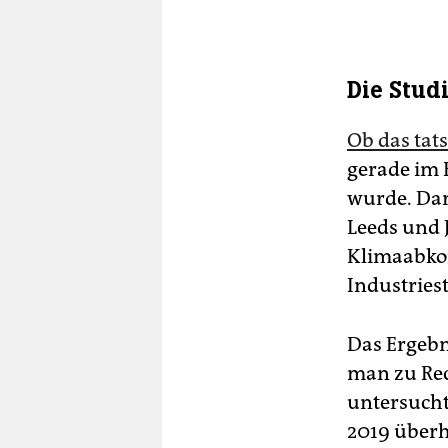
Die Stud
Ob das tat
gerade im 
wurde. Dar
Leeds und J
Klimaabko
Industries
Das Ergebn
man zu Rec
untersucht
2019 überh