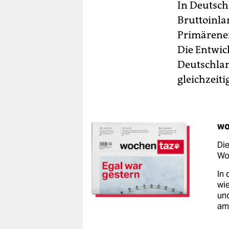
In Deutsch
Bruttoinla
Primärener
Die Entwic
Deutschlan
gleichzeiti
wo
Die
Woc
In 
wie
un
am