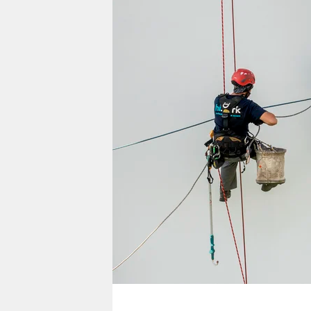
berlin
nord
wahrheit
verlag
verlag
veranstaltungen
shop
fragen & hilfe
unterstützen
abo
genossenschaft