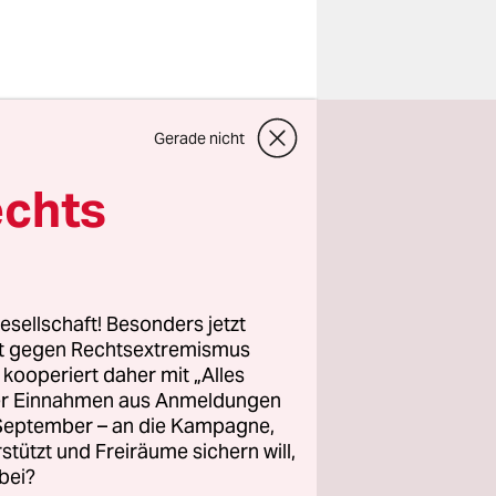
oduktiv,
Gerade nicht
achstum
uch stieg
echts
kt bei
 ein
esellschaft! Besonders jetzt
alig
rt gegen Rechtsextremismus
z kooperiert daher mit „Alles
eiben.
ller Einnahmen aus Anmeldungen
. September – an die Kampagne,
rstützt und Freiräume sichern will,
bei?