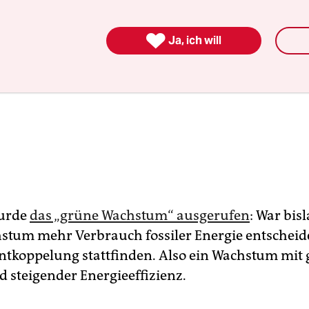

Ja, ich will
urde
das „grüne Wachstum“ ausgerufen
: War bis
tum mehr Verbrauch fossiler Energie entscheide
 Entkoppelung stattfinden. Also ein Wachstum mit
d steigender Energieeffizienz.