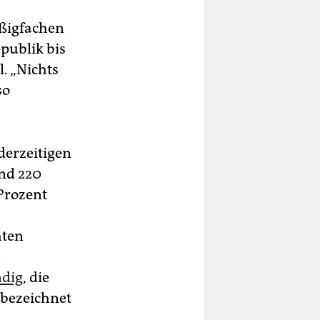
ißigfachen
publik bis
. „Nichts
so
derzeitigen
und 220
 Prozent
hten
n
ndig
, die
n bezeichnet