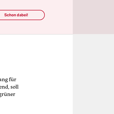
Schon dabei!
lang für
nd, soll
 grüner