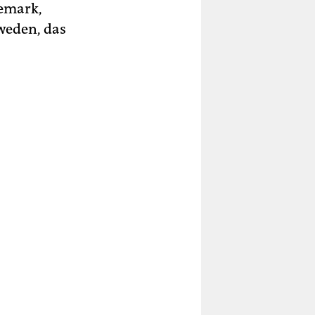
nemark,
weden, das