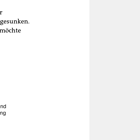
r
 gesunken.
e möchte
und
ung
u