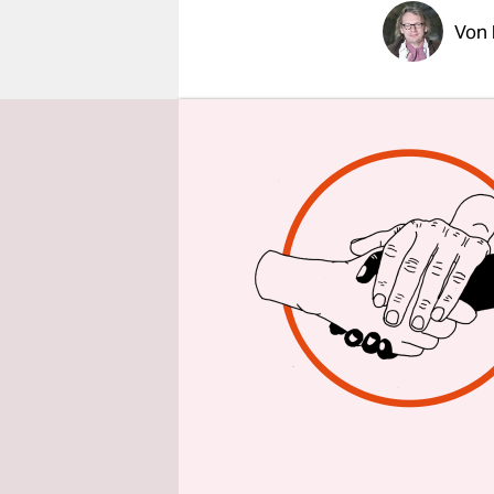
epaper login
Von
Mit der Da
dass ein W
entwickelte
stetig und
Dummerweis
dieser Entw
Klimaprobl
Wachstum, 