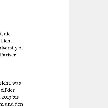
t, die
tlicht
iversity of
 Pariser
icht, was
elf der
2013 bis
um und den