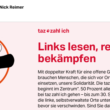
Nick Reimer
mpfmaschine begann es einst. Arbeit wurde so pr
taz
zahl ich

irtschaftswachstum entstand. Und mit diesem W
 sich der Kapitalismus. Der fossile Energieverbra
Links lesen, r
 damit auch das Wachstum.
bekämpfen
e spielte der menschengemachte Treibhauseffe
icklung lange Zeit keine Rolle, weshalb wir heute
Mit doppelter Kraft für eine offene G
em haben. Kapitalismus erzeugt nicht nur einm
brauchen Menschen, die sich vor O
einsetzen, unsere Solidarität. Die ta
das System muss stetig wachsen, um stabil zu bl
beginnt im Zentrum“. 50 Prozent a
bei taz zahl ich gehen – bis zum 30
die linke, selbstverwaltete Orte unte
bevor sie verschwinden. Sind Sie da