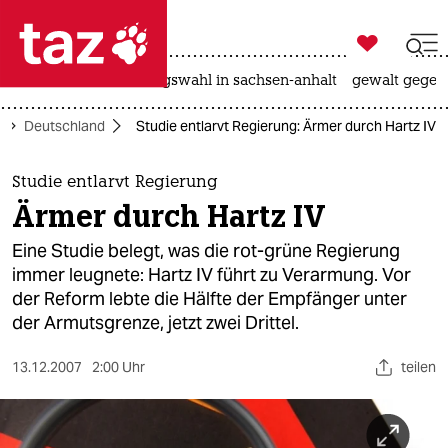

taz zahl ich
hitze
surfen
landtagswahl in sachsen-anhalt
gewalt gegen

taz zahl ich
Deutschland
Studie entlarvt Regierung: Ärmer durch Hartz IV
taz zahl ich
themen
Studie entlarvt Regierung
Ärmer durch Hartz IV
politik
Eine Studie belegt, was die rot-grüne Regierung
öko
immer leugnete: Hartz IV führt zu Verarmung. Vor
der Reform lebte die Hälfte der Empfänger unter
gesellschaft
der Armutsgrenze, jetzt zwei Drittel.
kultur
13.12.2007
2:00 Uhr
teilen
sport