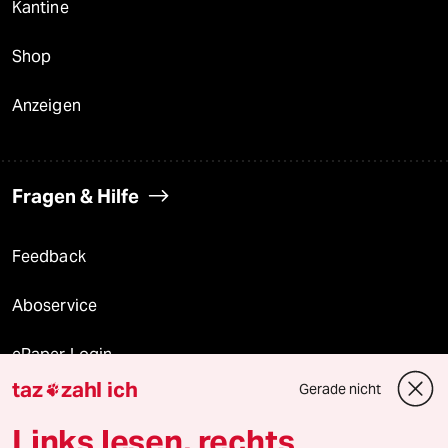
Kantine
Shop
Anzeigen
Fragen & Hilfe
Feedback
Aboservice
ePaper Login
taz
zahl ich
Gerade nicht

Downloads für Abonnierende
Links lesen, rechts