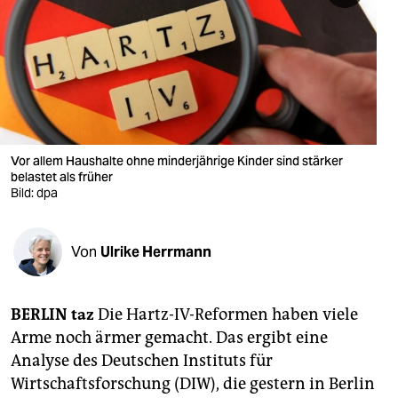
berlin
nord
wahrheit
verlag
verlag
Vor allem Haushalte ohne minderjährige Kinder sind stärker
belastet als früher
veranstaltungen
Bild: dpa
shop
Von
Ulrike Herrmann
fragen & hilfe
unterstützen
BERLIN taz
Die Hartz-IV-Reformen haben viele
abo
Arme noch ärmer gemacht. Das ergibt eine
Analyse des Deutschen Instituts für
genossenschaft
Wirtschaftsforschung (DIW), die gestern in Berlin