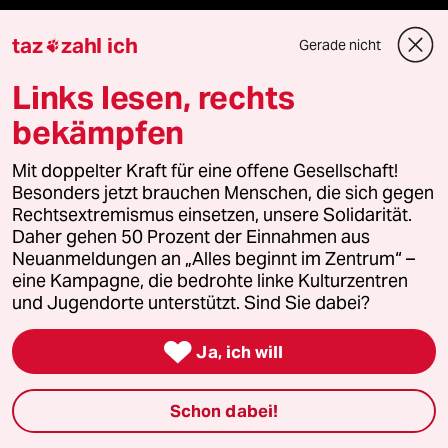
Veranstaltungen
taz
zahl ich
Gerade nicht

Demnächst
Links lesen, rechts
bekämpfen
Vor Ort
Mit doppelter Kraft für eine offene Gesellschaft!
Live im Stream
Besonders jetzt brauchen Menschen, die sich gegen
Rechtsextremismus einsetzen, unsere Solidarität.
Vergangene
Daher gehen 50 Prozent der Einnahmen aus
Neuanmeldungen an „Alles beginnt im Zentrum“ –
taz lab 2027
eine Kampagne, die bedrohte linke Kulturzentren
und Jugendorte unterstützt. Sind Sie dabei?

Ja, ich will
Mehr taz Lesestoff
Schon dabei!
taz Blogs