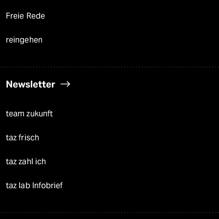
Freie Rede
reingehen
Newsletter
team zukunft
taz frisch
taz zahl ich
taz lab Infobrief