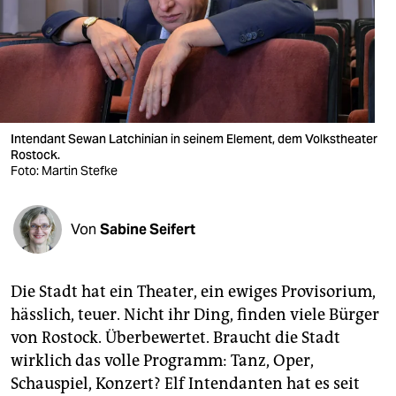
berlin
nord
wahrheit
verlag
Intendant Sewan Latchinian in seinem Element, dem Volkstheater
verlag
Rostock.
Foto: Martin Stefke
veranstaltungen
shop
Von
Sabine Seifert
fragen & hilfe
Die Stadt hat ein Theater, ein ewiges Provisorium,
unterstützen
hässlich, teuer. Nicht ihr Ding, finden viele Bürger
abo
von Rostock. Überbewertet. Braucht die Stadt
wirklich das volle Programm: Tanz, Oper,
genossenschaft
Schauspiel, Konzert? Elf Intendanten hat es seit