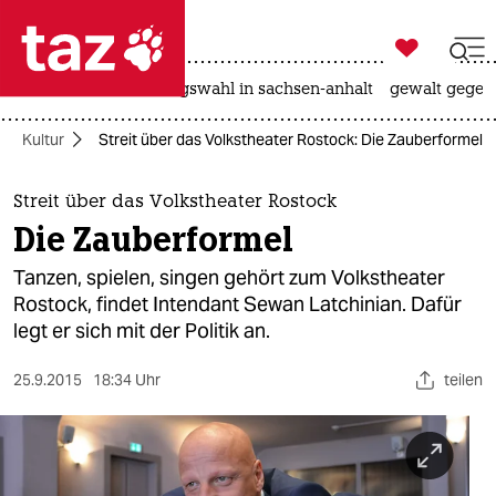

taz zahl ich
hitze
surfen
landtagswahl in sachsen-anhalt
gewalt gegen

taz zahl ich
Kultur
Streit über das Volkstheater Rostock: Die Zauberformel
taz zahl ich
themen
Streit über das Volkstheater Rostock
Die Zauberformel
politik
Tanzen, spielen, singen gehört zum Volkstheater
öko
Rostock, findet Intendant Sewan Latchinian. Dafür
legt er sich mit der Politik an.
gesellschaft
25.9.2015
18:34 Uhr
teilen
kultur
sport