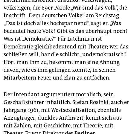
Latchinian assoziiert drauflos: Volkswagen,
volkseigen, die 89er Parole „Wir sind das Volk“, die
Inschrift „Dem deutschen Volke“ am Reichstag.
„Das ist doch alles hochspannend“, sagt er. „Was
bedeutet heute Volk? Gibt es das überhaupt noch?
Was ist Demokratie?“ Für Latchinian ist
Demokratie gleichbedeutend mit Theater; wer das
schließen will, handle schlicht „undemokratisch“.
Hört man ihm zu, bekommt man eine Ahnung
davon, wie es ihm gelingen könnte, in seinen
Mitarbeitern Feuer und Elan zu entfachen.
Der Intendant argumentiert moralisch, sein
Geschäftsführer inhaltlich. Stefan Rosinki, auch er
Jahrgang 1961, mit Westsozialisation, ebenfalls
Anzugträger, dunkles Anthrazit, kennt sich aus
mit Zahlen, mit Geschichte, mit Theorie, mit
Theater. Er war Direktor der Berliner