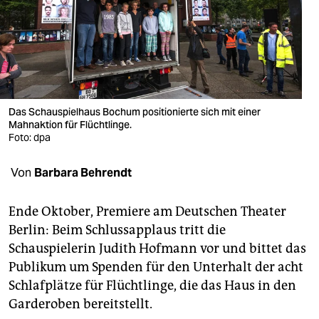
berlin
nord
wahrheit
verlag
Das Schauspielhaus Bochum positionierte sich mit einer
verlag
Mahnaktion für Flüchtlinge.
Foto: dpa
veranstaltungen
Von
Barbara Behrendt
shop
fragen & hilfe
Ende Oktober, Premiere am Deutschen Theater
Berlin: Beim Schlussapplaus tritt die
unterstützen
Schauspielerin Judith Hofmann vor und bittet das
abo
Publikum um Spenden für den Unterhalt der acht
Schlafplätze für Flüchtlinge, die das Haus in den
genossenschaft
Garderoben bereitstellt.