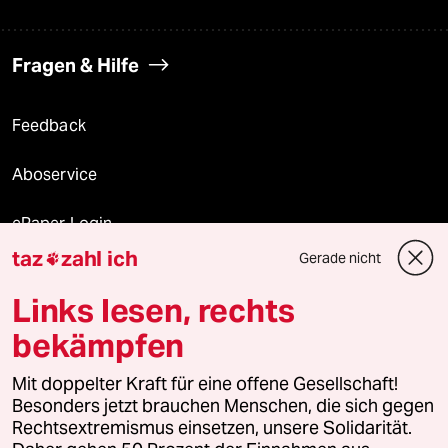
Fragen & Hilfe
Feedback
Aboservice
ePaper Login
taz
zahl ich
Gerade nicht

Downloads für Abonnierende
Links lesen, rechts
bekämpfen
© 2026 taz Verlags und Vertriebs GmbH
Mit doppelter Kraft für eine offene Gesellschaft!
Alle Rechte vorbehalten. Bei rechtlichen Fragen oder für Genehmigungen
wenden Sie sich bitte an
lizenzen@taz.de
Besonders jetzt brauchen Menschen, die sich gegen
Rechtsextremismus einsetzen, unsere Solidarität.