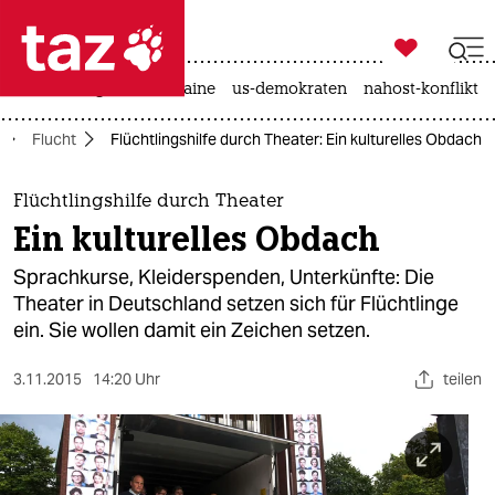

taz zahl ich
hitze
krieg in der ukraine
us-demokraten
nahost-konflikt

taz zahl ich
Flucht
Flüchtlingshilfe durch Theater: Ein kulturelles Obdach
taz zahl ich
themen
Flüchtlingshilfe durch Theater
Ein kulturelles Obdach
politik
Sprachkurse, Kleiderspenden, Unterkünfte: Die
öko
Theater in Deutschland setzen sich für Flüchtlinge
ein. Sie wollen damit ein Zeichen setzen.
gesellschaft
3.11.2015
14:20 Uhr
teilen
kultur
sport