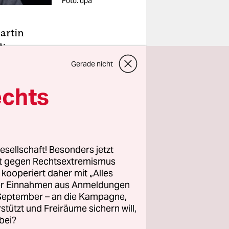
Foto: dpa
artin
die
brinck hat
Gerade nicht
echts
Freitag in
blatt Media
Abgang des
esellschaft! Besonders jetzt
rt gegen Rechtsextremismus
erenzen in
z kooperiert daher mit „Alles
ller Einnahmen aus Anmeldungen
in einem
. September – an die Kampagne,
rstützt und Freiräume sichern will,
en
bei?