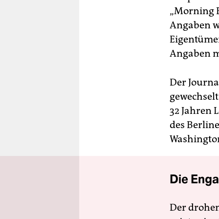
„Morning B
Angaben we
Eigentümer 
Angaben mi
Der Journa
gewechselt
32 Jahren L
des Berlin
Washingto
Die Enga
Der drohe