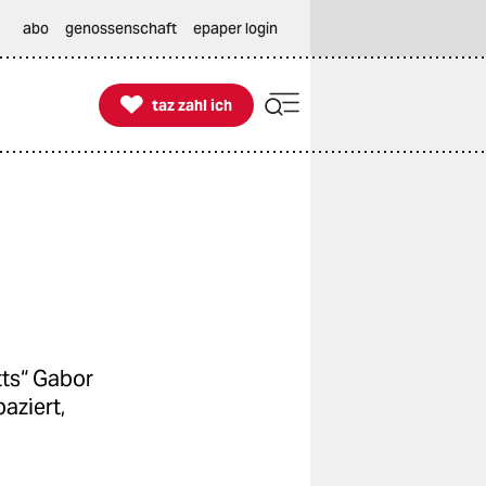
abo
genossenschaft
epaper login

taz zahl ich
taz zahl ich
tts“ Gabor
aziert,