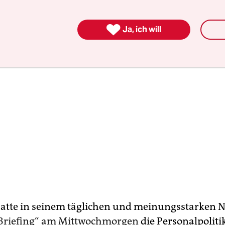

Ja, ich will
hatte in seinem täglichen und meinungsstarken N
Briefing“ am Mittwochmorgen
die Personalpoliti