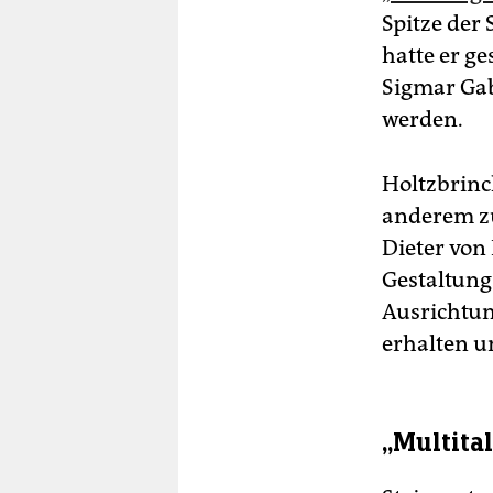
Spitze der 
hatte er g
Sigmar Gab
werden.
Holtzbrinc
anderem zu
Dieter von
Gestaltung
Ausrichtung
erhalten un
„Multital