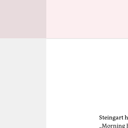
Steingart 
„Morning 