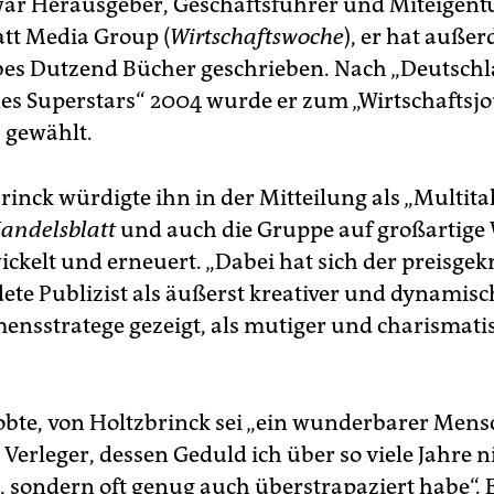
war Herausgeber, Geschäftsführer und Miteigen
tt Media Group (
Wirtschaftswoche
), er hat auß
lbes Dutzend Bücher geschrieben. Nach „Deutschl
nes Superstars“ 2004 wurde er zum „Wirtschaftsjo
“ gewählt.
inck würdigte ihn in der Mitteilung als „Multital
andelsblatt
und auch die Gruppe auf großartige 
ickelt und erneuert. „Dabei hat sich der preisge
dete Publizist als äußerst kreativer und dynamisc
nsstratege gezeigt, als mutiger und charismati
lobte, von Holtzbrinck sei „ein wunderbarer Men
Verleger, dessen Geduld ich über so viele Jahre n
t, sondern oft genug auch überstrapaziert habe“. 