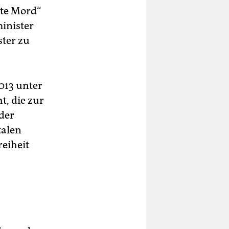
kte Mord“
inister
ster zu
013 unter
, die zur
der
talen
reiheit