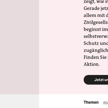
zeigt, wie
Gerade jet
allem mit d
Zivilgesell
beginnt im
selbstverw
Schutz und 
zugänglich
Finden Sie
Aktion.
Jetzt u
Themen
#G