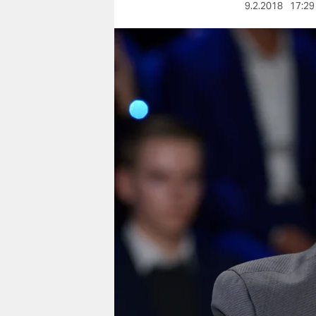
berlin
9.2.2018
17:29
nord
wahrheit
verlag
verlag
veranstaltungen
shop
fragen & hilfe
unterstützen
abo
genossenschaft