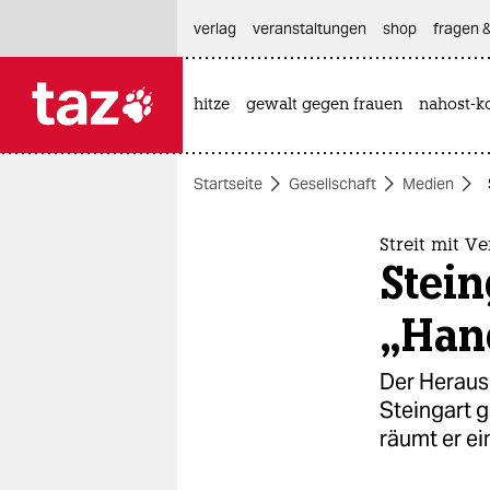
hautnavigation anspringen
hauptinhalt anspringen
footer anspringen
verlag
veranstaltungen
shop
fragen &
hitze
gewalt gegen frauen
nahost-ko

taz zahl ich
taz zahl ich
Startseite
Gesellschaft
Medien
themen
politik
Streit mit V
Stein
öko
„Han
gesellschaft
Der Heraus
kultur
Steingart g
räumt er ei
sport