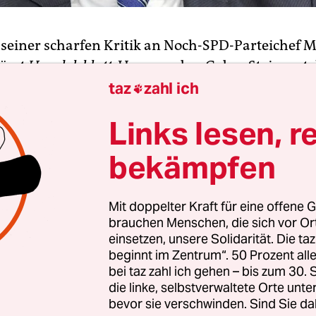
 seiner scharfen Kritik an Noch-SPD-Parteichef M
lässt
Handelsblatt
-Herausgeber Gabor Steingart 
szeitung.
Handelsblatt
-Verleger Dieter von Holtz
taz
zahl ich

m 55-Jährigen darauf verständigt, die „berufliche
Links lesen, r
aft“ zu beenden, teilte die DvH Medien GmbH am 
mit. Von Holtzbrinck ist Haupteigner der Handels
bekämpfen
or hatte
bereits der
Spiegel
über den möglichen 
rs berichtet.
Mit doppelter Kraft für eine offene G
brauchen Menschen, die sich vor O
itteilung spricht die Dvh Medien GmbH von „Diff
einsetzen, unsere Solidarität. Die ta
en gesellschaftsrechtlichen Fragen“ und einer
beginnt im Zentrum“. 50 Prozent a
edliche Beurteilung journalistischer Standards“ 
bei taz zahl ich gehen – bis zum 30
die linke, selbstverwaltete Orte unte
. Eine „andere Form der Zusammenarbeit“ schließ
bevor sie verschwinden. Sind Sie da
und die DvH Medien nicht aus.