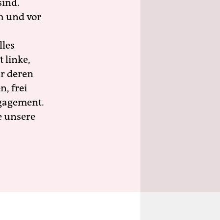
sind.
h und vor
lles
 linke,
ür deren
n, frei
ngagement.
e unsere