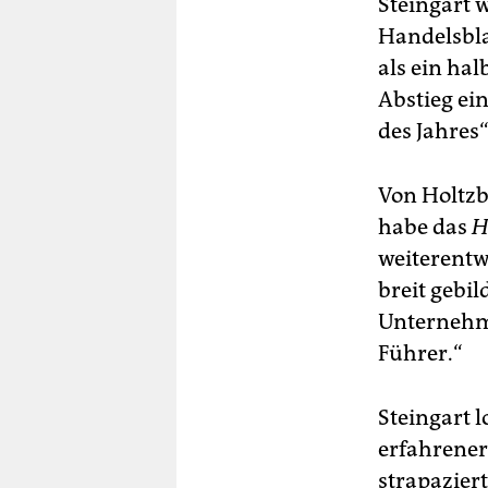
Steingart 
Handelsbla
als ein ha
Abstieg ei
des Jahres
Von Holtzbr
habe das
H
weiterentw
breit gebil
Unternehme
Führer.“
Steingart 
erfahrener 
strapazier