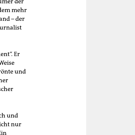
tümer der
erdem mehr
and – der
urnalist
ent“. Er
Weise
krönte und
her
scher
sch und
icht nur
Ein