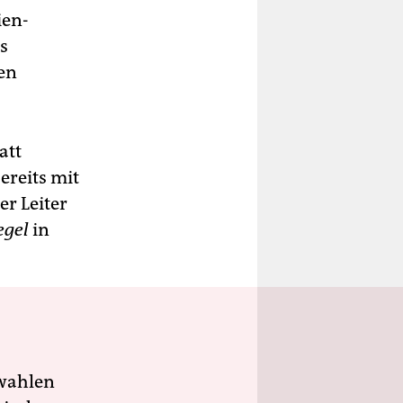
ien-
s
nen
att
reits mit
er Leiter
egel
in
wahlen