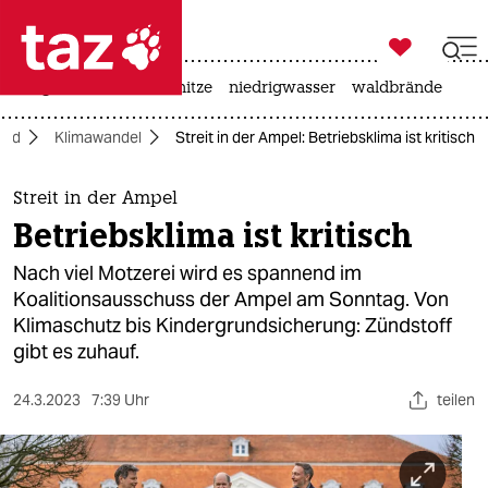

taz zahl ich
krieg in der ukraine
hitze
niedrigwasser
waldbrände

taz zahl ich
and
Klimawandel
Streit in der Ampel: Betriebsklima ist kritisch
taz zahl ich
themen
Streit in der Ampel
Betriebsklima ist kritisch
politik
Nach viel Motzerei wird es spannend im
öko
Koalitionsausschuss der Ampel am Sonntag. Von
Klimaschutz bis Kindergrundsicherung: Zündstoff
gesellschaft
gibt es zuhauf.
kultur
24.3.2023
7:39 Uhr
teilen
sport