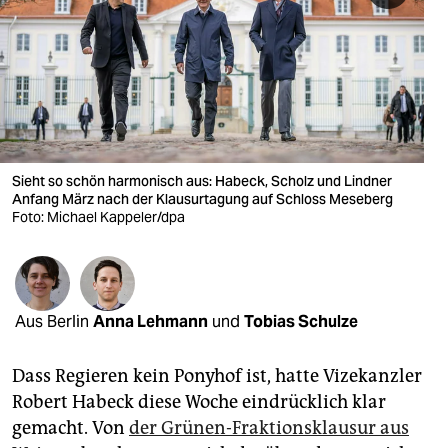
berlin
nord
wahrheit
verlag
verlag
Sieht so schön harmonisch aus: Habeck, Scholz und Lindner
Anfang März nach der Klausur­tagung auf Schloss Meseberg
veranstaltungen
Foto: Michael Kappeler/dpa
shop
fragen & hilfe
Aus Berlin
Anna Lehmann
und
Tobias Schulze
unterstützen
abo
Dass Regieren kein Ponyhof ist, hatte Vizekanzler
Robert Habeck diese Woche eindrücklich klar
genossenschaft
gemacht. Von
der Grünen-Fraktionsklausur aus