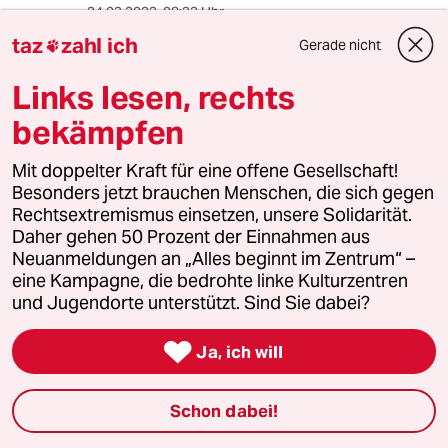
24.03.2023
,
08:33 Uhr
taz.de/Die-Wahrheit/!5823841/
taz
zahl ich
Gerade nicht

Links lesen, rechts
meistkommentiert
bekämpfen
1
Mit doppelter Kraft für eine offene Gesellschaft!
Krise der Demokratie
Besonders jetzt brauchen Menschen, die sich gegen
AfD-Wählen als Triebabfuhr
Rechtsextremismus einsetzen, unsere Solidarität.
Daher gehen 50 Prozent der Einnahmen aus
Neuanmeldungen an „Alles beginnt im Zentrum“ –
eine Kampagne, die bedrohte linke Kulturzentren
2
Zivildienst
und Jugendorte unterstützt. Sind Sie dabei?
Zwangsdienst als Randnotiz

Ja, ich will
3
Forstwissenschaftler über Brände
Schon dabei!
„Der Mythos vom Brandstifter hält sich
hartnäckig“