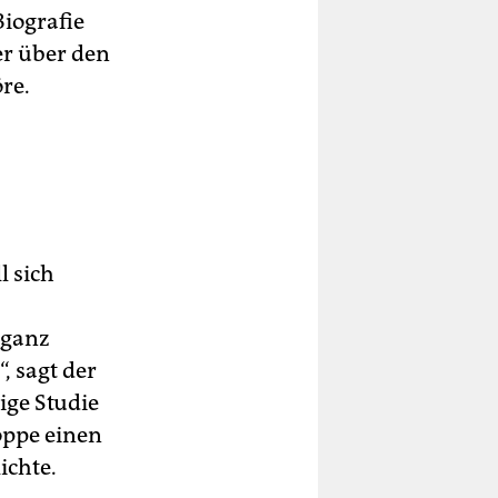
iografie
er über den
re.
l sich
 ganz
, sagt der
ige Studie
öppe einen
ichte.