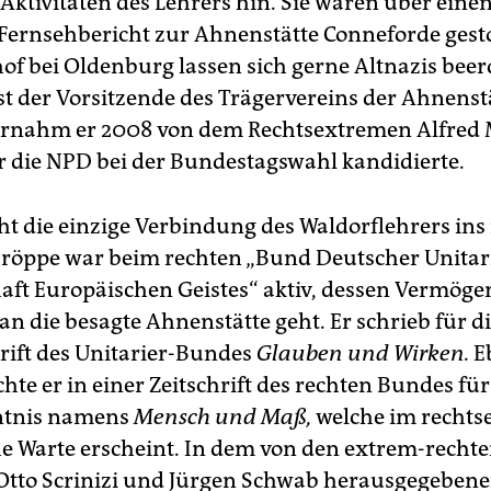
Aktivitäten des Lehrers hin. Sie waren über einen
Fernsehbericht zur Ahnenstätte Conneforde gesto
of bei Oldenburg lassen sich gerne Altnazis beer
st der Vorsitzende des Trägervereins der Ahnenst
ernahm er 2008 von dem Rechtsextremen Alfred
ür die NPD bei der Bundestagswahl kandidierte.
cht die einzige Verbindung des Waldorflehrers ins
hröppe war beim rechten „Bund Deutscher Unitari
ft Europäischen Geistes“ aktiv, dessen Vermöge
n die besagte Ahnenstätte geht. Er schrieb für d
ift des Unitarier-Bundes
Glauben und Wirken.
E
chte er in einer Zeitschrift des rechten Bundes für
ntnis namens
Mensch und Maß,
welche im recht
e Warte erscheint. In dem von den extrem-recht
 Otto Scrinizi und Jürgen Schwab herausgegeben