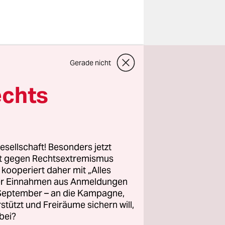
Gerade nicht
orflehrer
die
echts
und der
ger Wirkung
“
esellschaft! Besonders jetzt
 das unser
rt gegen Rechtsextremismus
t pflegt.“
z kooperiert daher mit „Alles
ller Einnahmen aus Anmeldungen
chröppe an
. September – an die Kampagne,
Schröppe,
rstützt und Freiräume sichern will,
 Kollegen
bei?