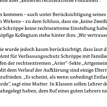
elte aber „keinerlei rechtsextreme Positionen“.
n kommen – auch unter Berücksichtigung seine
n Wirkens – zu dem Schluss, dass sie „keine Zweif
s Schröppe keine rechtsextreme Einstellung habe
öpfige Kollegium stehe hinter ihm: „Wir vertraue
die wurde jedoch kaum berücksichtigt, dass laut 
Amt für Verfassungsschutz Schröppe mit Familie
fen der rechtsextremen „Arier“-Sekte „Artgemein
Mit dem Verlauf der Aufklärung sind einige Elter
zufrieden. „Es scheint, als wenn unbedingt Entla
de“, sagt eine Mutter. In Klassen sollen Lehrer 
ahegelegt haben, dem Ruf eines guten Lehrers ni