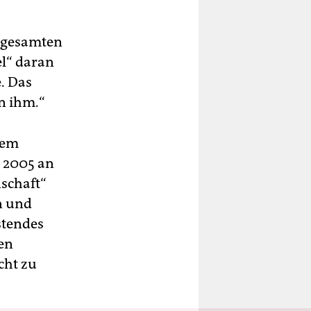
s gesamten
el“ daran
. Das
n ihm.“
dem
 2005 an
schaft“
n und
stendes
den
cht zu