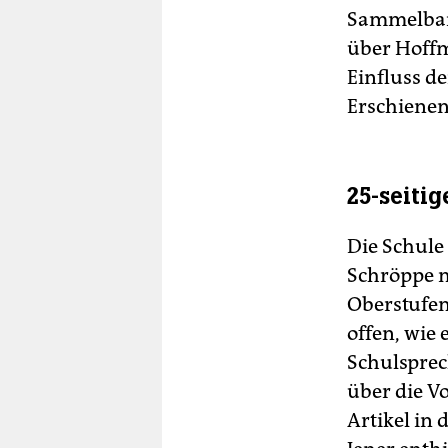
Sammelband
über Hoffm
Einfluss d
Erschienen
25-seiti
Die Schule
Schröppe m
Oberstufen
offen, wie
Schulsprech
über die V
Artikel in