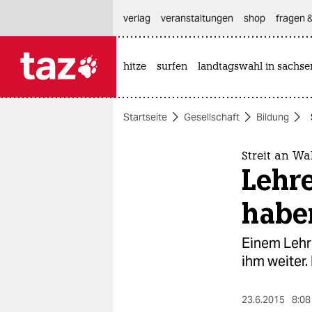
hautnavigation anspringen
hauptinhalt anspringen
footer anspringen
verlag
veranstaltungen
shop
fragen &
hitze
surfen
landtagswahl in sachse

taz zahl ich
taz zahl ich
Startseite
Gesellschaft
Bildung
themen
politik
Streit an W
Lehre
öko
habe
gesellschaft
Einem Lehr
kultur
ihm weiter.
sport
23.6.2015
8:08