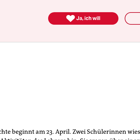
er über seine politische Einstellung ist ein Streit 

Ja, ich will
chte beginnt am 23. April. Zwei Schülerinnen wie