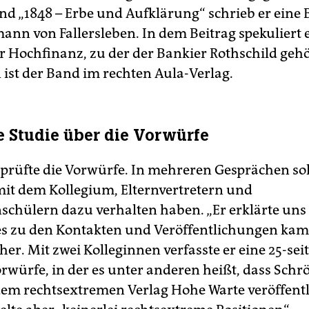
 „1848 – Erbe und Aufklärung“ schrieb er eine B
ann von Fallersleben. In dem Beitrag spekuliert 
er Hochfinanz, zu der der Bankier Rothschild gehö
 ist der Band im rechten Aula-Verlag.
ge Studie über die Vorwürfe
 prüfte die Vorwürfe. In mehreren Gesprächen sol
it dem Kollegium, Elternvertretern und
schülern dazu verhalten haben. „Er erklärte uns
 es zu den Kontakten und Veröffentlichungen kam“
er. Mit zwei Kolleginnen verfasste er eine 25-seit
orwürfe, in der es unter anderen heißt, dass Schr
 dem rechtsextremen Verlag Hohe Warte veröffentl