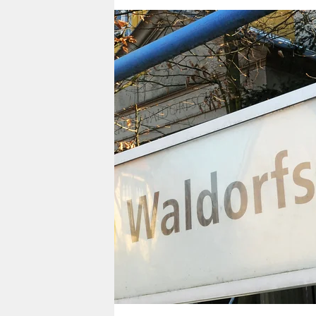
berlin
nord
wahrheit
verlag
verlag
veranstaltungen
shop
fragen & hilfe
unterstützen
abo
genossenschaft