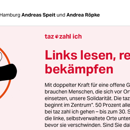
 Hamburg
Andreas Speit
und
Andrea Röpke
taz
zahl ich

icher könnten die Einschätzungen zu einem Wald
 Die Verstrickungen von Wolf-Dieter Schröppe in 
Links lesen, r
eme Szene seien zu stark, sagt Franz Glaw vom B
orfschulen e. V. (BdFWS). Er folgert: „Mit soforti
bekämpfen
h von dem betreffenden Kollegen getrennt werden.
Mit doppelter Kraft für eine offene G
precher hält dagegen: „Wir sind davon überzeugt,
brauchen Menschen, die sich vor O
inerlei rechtsextreme oder völkisches Gedankengu
einsetzen, unsere Solidarität. Die ta
beginnt im Zentrum“. 50 Prozent a
? Seit rund 20 Jahren unterrichtet Wolf-Dieter S
bei taz zahl ich gehen – bis zum 30
 Waldorfschule in Minden, Nordrhein-Westfalen. 
die linke, selbstverwaltete Orte unte
m niedersächsischen Uchte, ist bei Schülern und
bevor sie verschwinden. Sind Sie da