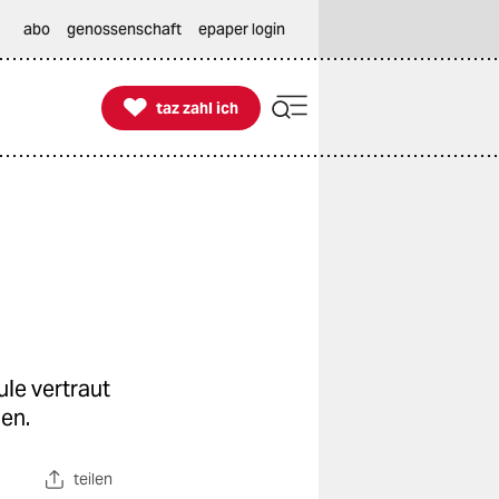
abo
genossenschaft
epaper login

taz zahl ich
taz zahl ich
le vertraut
den.
teilen