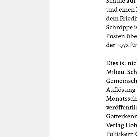
Schule auf 
und einen 
dem Friedh
Schröppe i
Posten üb
der 1972 f
Dies ist ni
Milieu. Sc
Gemeinscha
Auflösung a
Monatsschr
veröffentli
Gotterken
Verlag Hoh
Politikern