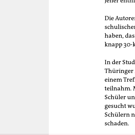
Jener enthi
Die Autore
schulische
haben, das
knapp 30-k
In der Stu
Thüringer 
einem Tref
teilnahm. 
Schüler un
gesucht wur
Schülern n
schaden.