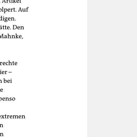
 Artikel
lpert. Auf
digen.
ätte. Den
 Mahnke,
 rechte
er –
n bei
ie
benso
sextremen
en
en