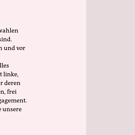
wahlen
sind.
h und vor
lles
 linke,
ür deren
n, frei
ngagement.
e unsere