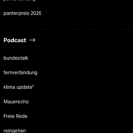
panterpreis 2026
Podcast
bundestalk
fernverbindung
klima update°
Mauerecho
Freie Rede
reingehen