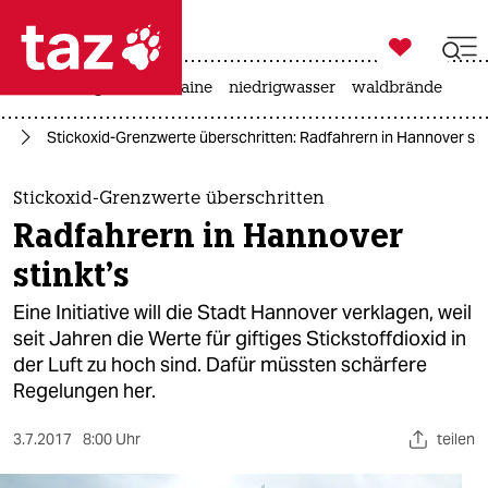

taz zahl ich
hitze
krieg in der ukraine
niedrigwasser
waldbrände

taz zahl ich
rd
Stickoxid-Grenzwerte überschritten: Radfahrern in Hannover stin
taz zahl ich
themen
Stickoxid-Grenzwerte überschritten
Radfahrern in Hannover
politik
stinkt's
öko
Eine Initiative will die Stadt Hannover verklagen, weil
seit Jahren die Werte für giftiges Stickstoffdioxid in
gesellschaft
der Luft zu hoch sind. Dafür müssten schärfere
Regelungen her.
kultur
sport
3.7.2017
8:00 Uhr
teilen