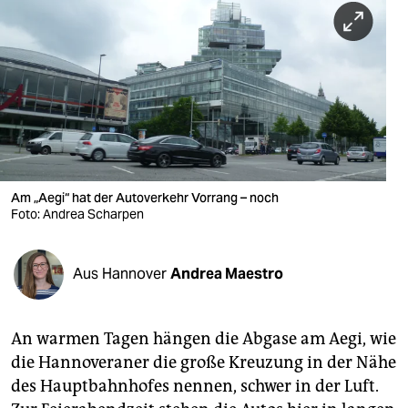
berlin
nord
wahrheit
verlag
verlag
veranstaltungen
Am „Aegi“ hat der Autoverkehr Vorrang – noch
Foto: Andrea Scharpen
shop
fragen & hilfe
Aus Hannover
Andrea Maestro
unterstützen
An warmen Tagen hängen die Abgase am Aegi, wie
abo
die Hannoveraner die große Kreuzung in der Nähe
genossenschaft
des Hauptbahnhofes nennen, schwer in der Luft.