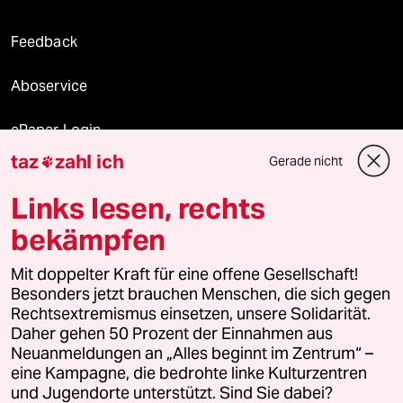
Feedback
Aboservice
ePaper Login
taz
zahl ich
Gerade nicht

Downloads für Abonnierende
Links lesen, rechts
bekämpfen
© 2026 taz Verlags und Vertriebs GmbH
Mit doppelter Kraft für eine offene Gesellschaft!
Alle Rechte vorbehalten. Bei rechtlichen Fragen oder für Genehmigungen
wenden Sie sich bitte an
lizenzen@taz.de
Besonders jetzt brauchen Menschen, die sich gegen
Rechtsextremismus einsetzen, unsere Solidarität.
Daher gehen 50 Prozent der Einnahmen aus
Feedback
Redaktionsstatut
Kommune-Richtlinien
KI-
Neuanmeldungen an „Alles beginnt im Zentrum“ –
eine Kampagne, die bedrohte linke Kulturzentren
Leitlinie
Informant
Datenschutz
Impressum
AGB
und Jugendorte unterstützt. Sind Sie dabei?