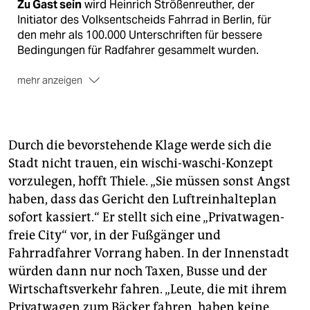
Zu Gast sein
wird Heinrich Strößenreuther, der
Initiator des Volksentscheids Fahrrad in Berlin, für
den mehr als 100.000 Unterschriften für bessere
Bedingungen für Radfahrer gesammelt wurden.
mehr anzeigen
Konkrete Forderungen
für die Stadtentwicklung
wollen die Teilnehmer der Konferenz ausarbeiten und
an die Stadt Hannover übergeben.
Durch die bevorstehende Klage werde sich die
Anmeldung
und Infos: www.bike-conference.org
Stadt nicht trauen, ein wischi-waschi-Konzept
vorzulegen, hofft Thiele. „Sie müssen sonst Angst
haben, dass das Gericht den Luftreinhalteplan
sofort kassiert.“ Er stellt sich eine „Privatwagen-
freie City“ vor, in der Fußgänger und
Fahrradfahrer Vorrang haben. In der Innenstadt
würden dann nur noch Taxen, Busse und der
Wirtschaftsverkehr fahren. „Leute, die mit ihrem
Privatwagen zum Bäcker fahren, haben keine