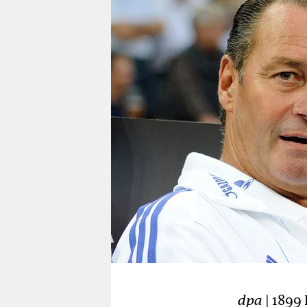
berlin
nord
wahrheit
verlag
verlag
veranstaltungen
shop
fragen & hilfe
unterstützen
abo
genossenschaft
dpa
| 1899