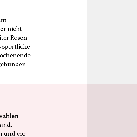
dem
er nicht
iter Rosen
 sportliche
 Wochenende
l gebunden
wahlen
sind.
h und vor