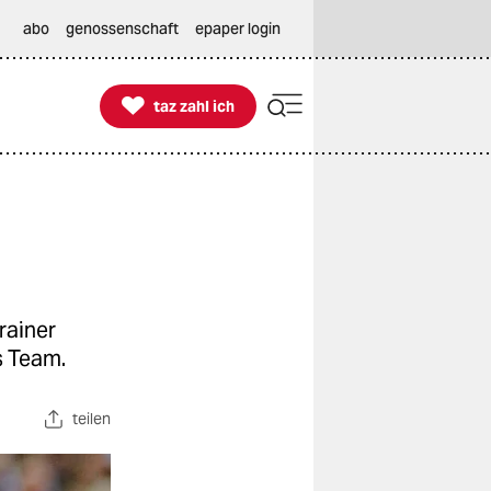
abo
genossenschaft
epaper login

taz zahl ich
taz zahl ich
rainer
s Team.
teilen