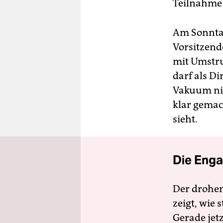
Teilnahme v
Am Sonntag
Vorsitzend
mit Umstru
darf als Di
Vakuum nic
klar gemac
sieht.
Die Enga
Der drohe
zeigt, wie
Gerade jet