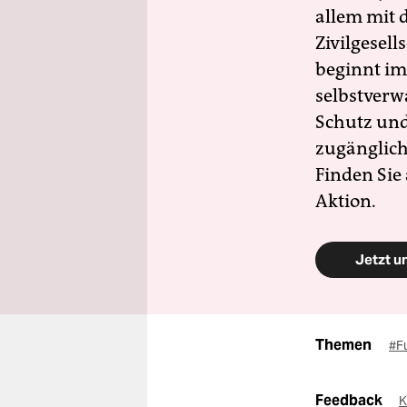
allem mit d
Zivilgesell
beginnt im
selbstverw
Schutz und 
zugänglich
Finden Sie
Aktion.
Jetzt u
Themen
#F
Feedback
K