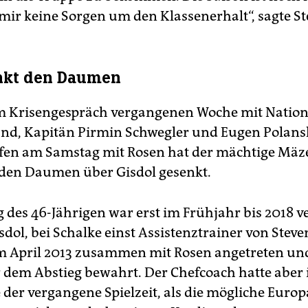
mir keine Sorgen um den Klassenerhalt“, sagte St
nkt den Daumen
 Krisengespräch vergangenen Woche mit Nationa
and, Kapitän Pirmin Schwegler und Eugen Polans
fen am Samstag mit Rosen hat der mächtige Mä
den Daumen über Gisdol gesenkt.
g des 46-Jährigen war erst im Frühjahr bis 2018 v
dol, bei Schalke einst Assistenztrainer von Steve
m April 2013 zusammen mit Rosen angetreten un
 dem Abstieg bewahrt. Der Chefcoach hatte aber 
der vergangene Spielzeit, als die mögliche Euro