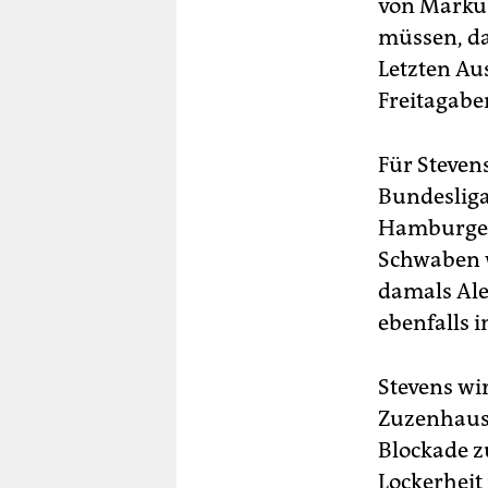
von Markus
müssen, da
Letzten Au
Freitagab
Für Stevens
Bundesliga
Hamburger 
Schwaben w
damals Ale
ebenfalls 
Stevens wi
Zuzenhause
Blockade z
Lockerheit