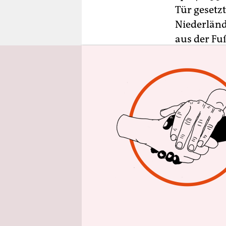
epaper login
Tür gesetz
Niederländ
aus der Fuß
krisengebe
„Wir waren
Huub Steve
Rosen in e
„Ich freue 
begeistert.
sagte Stev
nicht nur 
Team auch 
Hoffenheim
ersten zeh