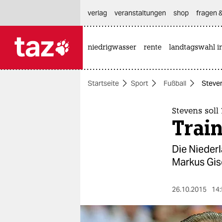
hautnavigation anspringen
hauptinhalt anspringen
footer anspringen
verlag
veranstaltungen
shop
fragen &
niedrigwasser
rente
landtagswahl i

taz zahl ich
taz zahl ich
Startseite
Sport
Fußball
Steven
themen
politik
Stevens soll
Train
öko
Die Nieder
gesellschaft
Markus Gis
kultur
26.10.2015
14:
sport