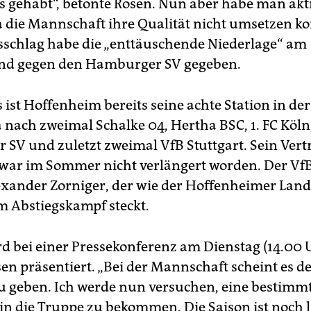
 gehabt“, betonte Rosen. Nun aber habe man akt
 die Mannschaft ihre Qualität nicht umsetzen ko
sschlag habe die „enttäuschende Niederlage“ am
end gegen den Hamburger SV gegeben.
 ist Hoffenheim bereits seine achte Station in der
 nach zweimal Schalke 04, Hertha BSC, 1. FC Köln
SV und zuletzt zweimal VfB Stuttgart. Sein Vert
ar im Sommer nicht verlängert worden. Der VfB
xander Zorniger, der wie der Hoffenheimer Land
im Abstiegskampf steckt.
rd bei einer Pressekonferenz am Dienstag (14.00 
n präsentiert. „Bei der Mannschaft scheint es de
u geben. Ich werde nun versuchen, eine bestimm
 in die Truppe zu bekommen. Die Saison ist noch 