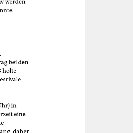
iv werden
nnte.
,
rag bei den
 holte
esrivale
Uhr) in
rzeit eine
te
lang, daher