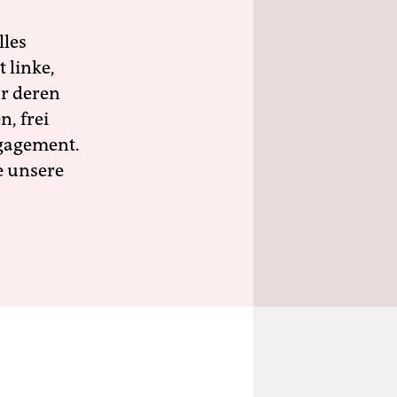
lles
 linke,
ür deren
n, frei
ngagement.
e unsere