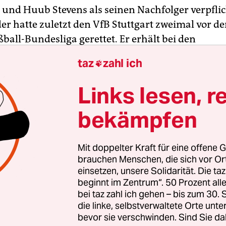
t und Huub Stevens als seinen Nachfolger verpflic
er hatte zuletzt den VfB Stuttgart zweimal vor d
ball-Bundesliga gerettet. Er erhält bei den
utelten Kraichgauern einen Vertrag bis zum Sai
taz
zahl ich

 nach den ersten Gesprächen sofort davon überze
ns die optimale Lösung ist“, erklärte Sportchef A
Links lesen, r
iner
Pressemitteilung des Tabellenvorletzten vo
bekämpfen
mich auf die Aufgabe, nur meine Frau ist nicht ga
 Aber die kennt mich und weiß, dass es mich wiede
Mit doppelter Kraft für eine offene G
ens dem Kölner „Express“ (Dienstag). Der 61-Jähri
brauchen Menschen, die sich vor O
einsetzen, unsere Solidarität. Die ta
große Erfahrung mit solchen Situationen, sonder
beginnt im Zentrum“. 50 Prozent a
entsprechend aufrichten und begeistern. Die
bei taz zahl ich gehen – bis zum 30
er haben eine Talfahrt mit nur sechs Punkten a
die linke, selbstverwaltete Orte unte
n Spielen hingelegt und zu Hause immer noch ke
bevor sie verschwinden. Sind Sie da