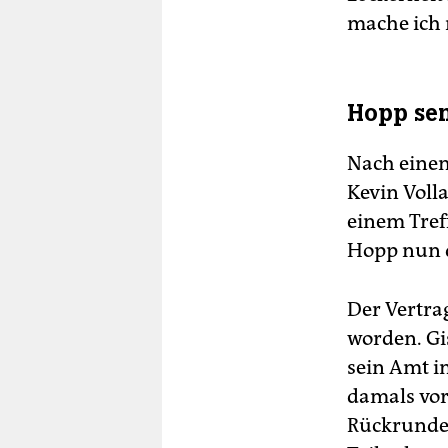
mache ich 
Hopp se
Nach einem
Kevin Voll
einem Tref
Hopp nun 
Der Vertra
worden. Gis
sein Amt i
damals vor
Rückrunde 