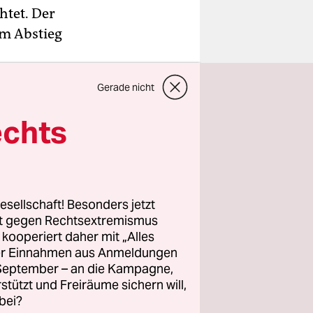
htet. Der
em Abstieg
sonende.
Gerade nicht
ugt, dass
lexander
echts
m Montag
.
nz so
r juckt“,
esellschaft! Besonders jetzt
ge habe
rt gegen Rechtsextremismus
z kooperiert daher mit „Alles
n könne ein
ller Einnahmen aus Anmeldungen
. September – an die Kampagne,
us den
rstützt und Freiräume sichern will,
inen Sieg
bei?