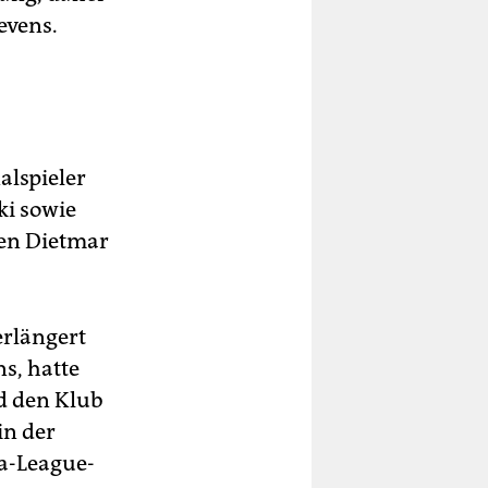
evens.
lspieler
ki sowie
zen Dietmar
erlängert
ns, hatte
d den Klub
in der
pa-League-