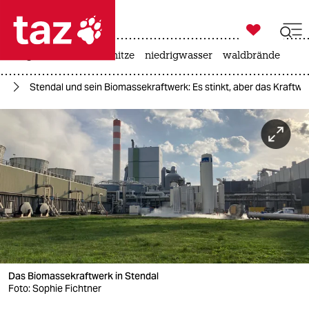

taz zahl ich
krieg in der ukraine
hitze
niedrigwasser
waldbrände

taz zahl ich
el
Stendal und sein Biomassekraftwerk: Es stinkt, aber das Kraftwer
taz zahl ich
themen
politik
öko
gesellschaft
kultur
Das Biomassekraftwerk in Stendal
sport
Foto: Sophie Fichtner