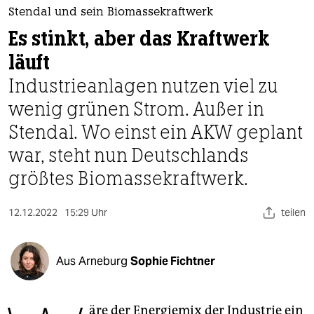
berlin
Stendal und sein Biomassekraftwerk
nord
Es stinkt, aber das Kraftwerk
läuft
wahrheit
Industrieanlagen nutzen viel zu
verlag
wenig grünen Strom. Außer in
verlag
Stendal. Wo einst ein AKW geplant
war, steht nun Deutschlands
veranstaltungen
größtes Biomassekraftwerk.
shop
fragen & hilfe
12.12.2022
15:29 Uhr
teilen
unterstützen
Aus Arneburg
Sophie Fichtner
abo
genossenschaft
äre der Energiemix der Industrie ein