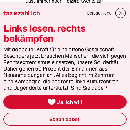
Dass immer noch Holzkraftwerke zur
Wärmegewinnung gebaut werden, nennt Frank
taz
zahl ich
Gerade nicht

Wegner deshalb einen „absoluten Wahnsinn“.
Links lesen, rechts
bekämpfen
TV
T
12.12.2022
,
15:40 Uhr
Mit doppelter Kraft für eine offene Gesellschaft!
Wie wäre es denn mit Hanf statt Holz, ist das in
Besonders jetzt brauchen Menschen, die sich gegen
so einem Kraftwerk sinnvoll integrierbar?
Rechtsextremismus einsetzen, unsere Solidarität.
Daher gehen 50 Prozent der Einnahmen aus
Neuanmeldungen an „Alles beginnt im Zentrum“ –
eine Kampagne, die bedrohte linke Kulturzentren
namekianer
N
und Jugendorte unterstützt. Sind Sie dabei?
19.12.2022
,
19:00 Uhr
@TV:

Ja, ich will
Ich kann jetzt keine genauen Zahlen
nennen, aber: Holz hat einen viel
höheren Heizwert. Bringt also mehr
Schon dabei!
Energie, was wieder mehr Strom