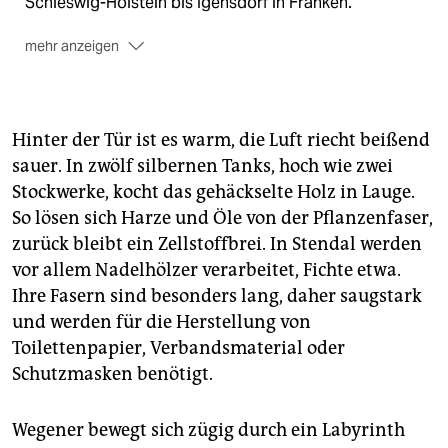
Schleswig-Holstein bis Igensdorf in Franken.
mehr anzeigen
Die Orte
Wir sprechen mit Menschen, die gegen
den
Solarpark im Nachbarort protestieren
, genauso wie
mit
Obstbauern, die durch den Klimawandel den
Hinter der Tür ist es warm, die Luft riecht beißend
Betrieb aufgeben müssen
. Und wir begleiten den
sauer. In zwölf silbernen Tanks, hoch wie zwei
Transport eines Rotorblatts
auf der Autobahn
. Es
Stockwerke, kocht das gehäckselte Holz in Lauge.
geht ums Ganze, im Kleinen. Alle Texte sind zu finden
unter
taz.de/klimaland
.
So lösen sich Harze und Öle von der Pflanzenfaser,
zurück bleibt ein Zellstoffbrei. In Stendal werden
vor allem Nadelhölzer verarbeitet, Fichte etwa.
Ihre Fasern sind besonders lang, daher saugstark
und werden für die Herstellung von
Toilettenpapier, Verbandsmaterial oder
Schutzmasken benötigt.
Wegener bewegt sich zügig durch ein Labyrinth