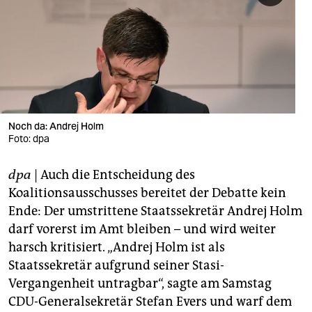
berlin
nord
wahrheit
verlag
verlag
Noch da: Andrej Holm
Foto: dpa
veranstaltungen
dpa
| Auch die Entscheidung des
shop
Koalitionsausschusses bereitet der Debatte kein
fragen & hilfe
Ende: Der umstrittene Staatssekretär Andrej Holm
darf vorerst im Amt bleiben – und wird weiter
unterstützen
harsch kritisiert. „Andrej Holm ist als
abo
Staatssekretär aufgrund seiner Stasi-
Vergangenheit untragbar“, sagte am Samstag
genossenschaft
CDU-Generalsekretär Stefan Evers und warf dem