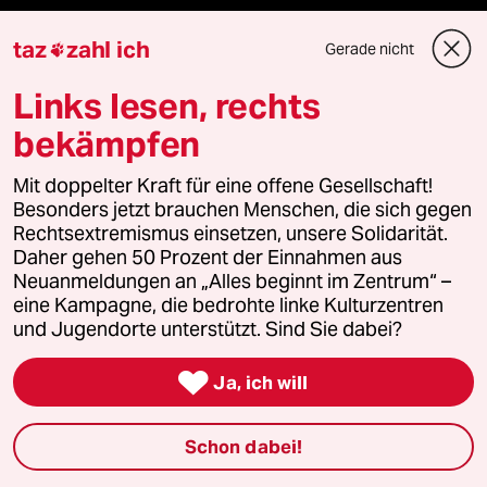
panterstiftung
taz
zahl ich
Gerade nicht

panterpreis 2026
Links lesen, rechts
bekämpfen
Podcast
Mit doppelter Kraft für eine offene Gesellschaft!
Besonders jetzt brauchen Menschen, die sich gegen
Rechtsextremismus einsetzen, unsere Solidarität.
bundestalk
Daher gehen 50 Prozent der Einnahmen aus
Neuanmeldungen an „Alles beginnt im Zentrum“ –
fernverbindung
eine Kampagne, die bedrohte linke Kulturzentren
und Jugendorte unterstützt. Sind Sie dabei?
klima update°

Ja, ich will
Mauerecho
Schon dabei!
Freie Rede