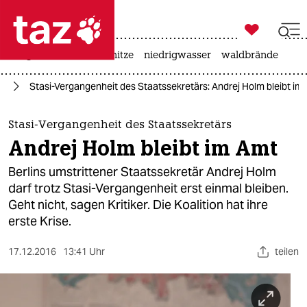

taz zahl ich
krieg in der ukraine
hitze
niedrigwasser
waldbrände

taz zahl ich
in
Stasi-Vergangenheit des Staatssekretärs: Andrej Holm bleibt im
taz zahl ich
themen
Stasi-Vergangenheit des Staatssekretärs
Andrej Holm bleibt im Amt
politik
Berlins umstrittener Staatssekretär Andrej Holm
öko
darf trotz Stasi-Vergangenheit erst einmal bleiben.
Geht nicht, sagen Kritiker. Die Koalition hat ihre
gesellschaft
erste Krise.
kultur
17.12.2016
13:41 Uhr
teilen
sport