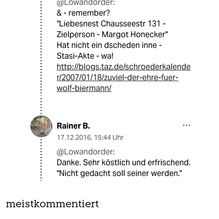
@Lowandorder:
& - remember?
"Liebesnest Chausseestr 131 -
Zielperson - Margot Honecker"
Hat nicht ein dscheden inne -
Stasi-Akte - wa!
http://blogs.taz.de/schroederkalende
r/2007/01/18/zuviel-der-ehre-fuer-
wolf-biermann/
Rainer B.
17.12.2016
,
15:44 Uhr
@Lowandorder:
Danke. Sehr köstlich und erfrischend.
"Nicht gedacht soll seiner werden."
meistkommentiert