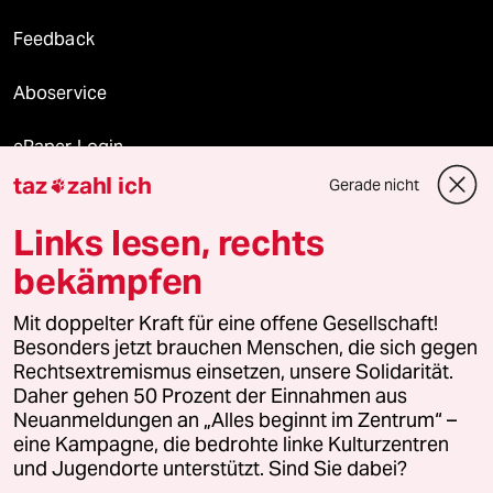
Feedback
Aboservice
ePaper Login
taz
zahl ich
Gerade nicht

Downloads für Abonnierende
Links lesen, rechts
bekämpfen
© 2026 taz Verlags und Vertriebs GmbH
Alle Rechte vorbehalten. Bei rechtlichen Fragen oder für Genehmigungen
Mit doppelter Kraft für eine offene Gesellschaft!
wenden Sie sich bitte an
lizenzen@taz.de
Besonders jetzt brauchen Menschen, die sich gegen
Rechtsextremismus einsetzen, unsere Solidarität.
Daher gehen 50 Prozent der Einnahmen aus
Feedback
Redaktionsstatut
Kommune-Richtlinien
KI-
Neuanmeldungen an „Alles beginnt im Zentrum“ –
eine Kampagne, die bedrohte linke Kulturzentren
Leitlinie
Informant
Datenschutz
Impressum
AGB
und Jugendorte unterstützt. Sind Sie dabei?