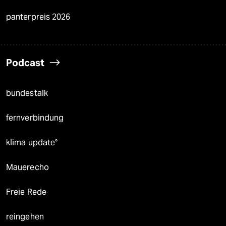
panterpreis 2026
Podcast
bundestalk
fernverbindung
klima update°
Mauerecho
Freie Rede
reingehen