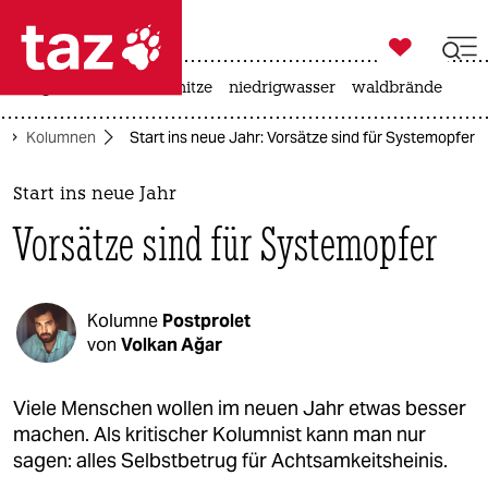

taz zahl ich
krieg in der ukraine
hitze
niedrigwasser
waldbrände

taz zahl ich
Kolumnen
Start ins neue Jahr: Vorsätze sind für Systemopfer
taz zahl ich
themen
Start ins neue Jahr
Vorsätze sind für Systemopfer
politik
öko
Kolumne
Postprolet
gesellschaft
von
Volkan Ağar
kultur
Viele Menschen wollen im neuen Jahr etwas besser
machen. Als kritischer Kolumnist kann man nur
sport
sagen: alles Selbstbetrug für Achtsamkeitsheinis.