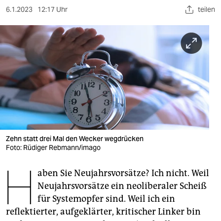
berlin
6.1.2023
12:17 Uhr
teilen
nord
wahrheit
verlag
verlag
veranstaltungen
shop
Zehn statt drei Mal den Wecker wegdrücken
fragen & hilfe
Foto: Rüdiger Rebmann/imago
H
unterstützen
aben Sie Neujahrsvorsätze? Ich nicht. Weil
abo
Neujahrsvorsätze ein neoliberaler Scheiß
für Systemopfer sind. Weil ich ein
genossenschaft
reflektierter, aufgeklärter, kritischer Linker bin