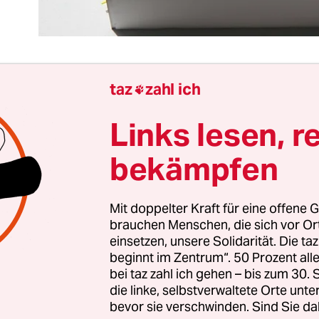
taz
zahl ich

 der Logik des Erneuerbare-Energien-Gesetzes (E
Links lesen, r
s Konzept durchaus charmant: Man erhöht einfac
speisevergütungen jener Photovoltaikanlagen, d
bekämpfen
en aus europäischer Produktion stammen – und
h die Auftragsbücher der heimischen Hersteller.
Mit doppelter Kraft für eine offene G
brauchen Menschen, die sich vor O
edanke ist zu schön, um das Problem der großen
einsetzen, unsere Solidarität. Die ta
it Europas von asiatischer Solartechnik lösen z
beginnt im Zentrum“. 50 Prozent a
e Differenzierung bringt viel Aufwand mit sich. 
bei taz zahl ich gehen – bis zum 30
die linke, selbstverwaltete Orte unte
 wie es die Branche vorschlägt und was sinnvoll 
bevor sie verschwinden. Sind Sie da
chiedlichen Wertschöpfungsstufen mit individuel