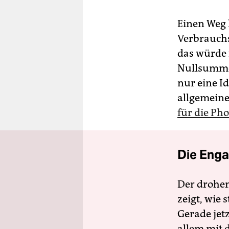
Einen Weg 
Verbrauchs
das würde 
Nullsummen
nur eine Id
allgemeine
für die Pho
Die Enga
Der drohe
zeigt, wie
Gerade jet
allem mit d