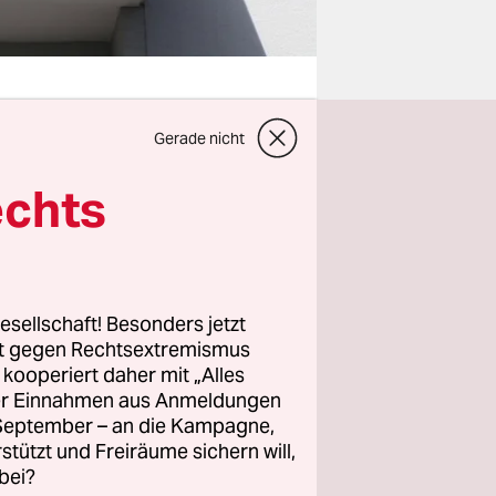
Gerade nicht
EG) scheint
echts
h die
eren
 schon
esellschaft! Besonders jetzt
rt gegen Rechtsextremismus
z kooperiert daher mit „Alles
u können.
ller Einnahmen aus Anmeldungen
Vor allem
. September – an die Kampagne,
rstützt und Freiräume sichern will,
erscheint –
bei?
len