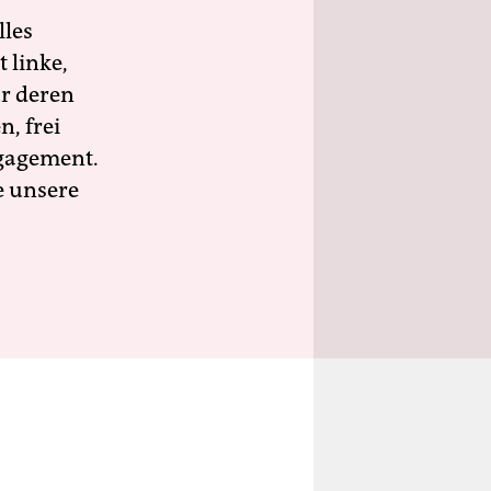
lles
 linke,
ür deren
n, frei
ngagement.
e unsere