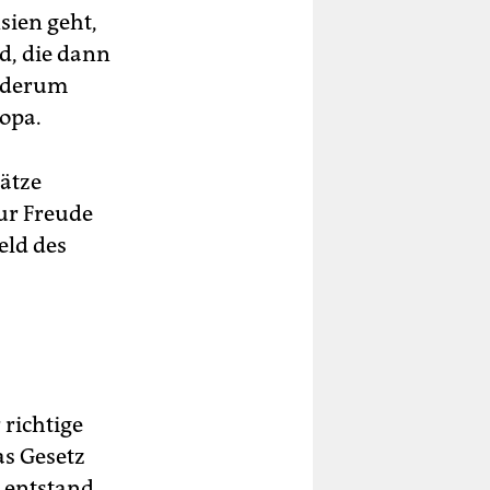
sien geht,
d, die dann
iederum
ropa.
sätze
zur Freude
eld des
 richtige
as Gesetz
 entstand,