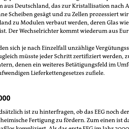
m aus Deutschland, das zur Kristallisation nach A
nne Scheiben gesägt und zu Zellen prozessiert wir
land zu Modulen verbaut werden, deren Glas w
 ist. Der Wechselrichter kommt wiederum aus ­Eu
en sich je nach Einzelfall unzählige Vergütungs
gleich müsste jeder Schritt zertifiziert werden, 
tern, denen ein weiteres Betätigungsfeld im Umf
fwendigen Lieferkettengesetzes zufiele.
000
sätzlich ist zu hinterfragen, ob das EEG noch der
m heimische Fertigung zu fördern. Zum einen ist d
ßlos kompliziert. Als das erste EEG im Jahr 2000