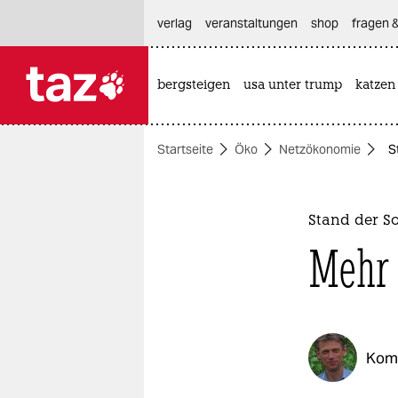
hautnavigation anspringen
hauptinhalt anspringen
footer anspringen
verlag
veranstaltungen
shop
fragen &
bergsteigen
usa unter trump
katzen

taz zahl ich
taz zahl ich
Startseite
Öko
Netzökonomie
S
themen
politik
Stand der S
öko
Mehr 
gesellschaft
kultur
Kom
sport