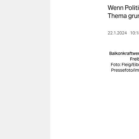
berlin
Wenn Politi
nord
Thema grun
wahrheit
22.1.2024
10:1
verlag
Balkonkraftwer
verlag
Frei
Foto: Fleig/Eib
veranstaltungen
Pressefoto/i
shop
fragen & hilfe
unterstützen
abo
genossenschaft