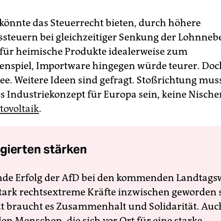
könnte das Steuerrecht bieten, durch höhere
steuern bei gleichzeitiger Senkung der Lohnneb
für heimische Produkte idea­ler­weise zum
spiel, Importware hingegen würde teurer. Doch 
ee. Weitere Ideen sind gefragt. Stoßrichtung mus
s Industriekonzept für Europa sein, keine Nisch
tovoltaik
.
gierten stärken
nde Erfolg der AfD bei den kommenden Landtags
 stark rechtsextreme Kräfte inzwischen geworden 
zt braucht es Zusammenhalt und Solidarität. Auc
en Menschen, die sich vor Ort für eine starke