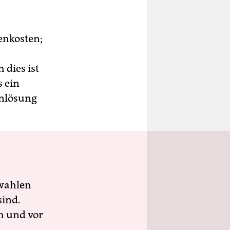
enkosten;
dies ist
s ein
enlösung
wahlen
sind.
h und vor