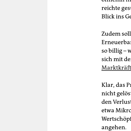
reichte ge
Blick ins 
Zudem soll
Erneuerba
so billig –
sich mit d
Marktkräft
Klar, das 
nicht gelö
den Verlus
etwa Mikro
Wertschöpf
angehen.