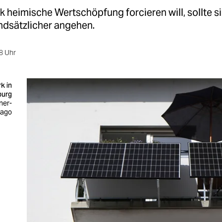
k heimische Wertschöpfung forcieren will, sollte s
dsätzlicher angehen.
8 Uhr
k in
burg
ner-
mago