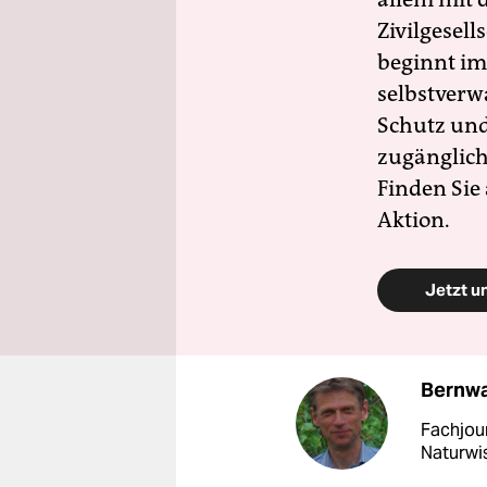
Zivilgesell
beginnt im
selbstverw
Schutz und 
zugänglich
Finden Sie
Aktion.
Jetzt u
Bernwa
Fachjou
Naturwis