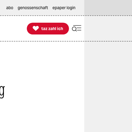
abo
genossenschaft
epaper login

taz zahl ich
taz zahl ich
g