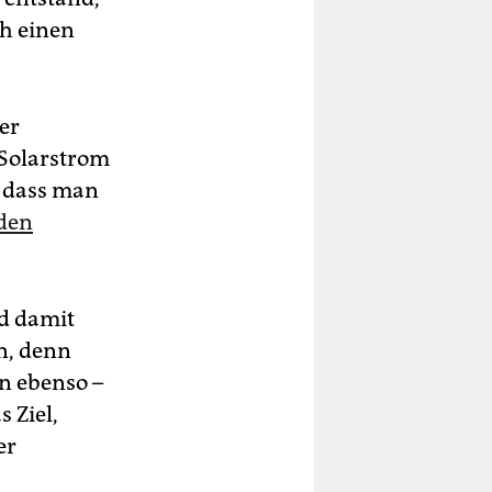
h einen
er
t Solarstrom
, dass man
 den
d damit
n, denn
n ebenso –
 Ziel,
er