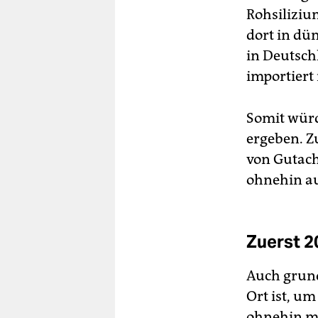
Rohsiliziu
dort in dü
in Deutsch
importiert
Somit würd
ergeben. Zu
von Gutach
ohnehin au
Zuerst 2
Auch grund
Ort ist, u
ohnehin ma