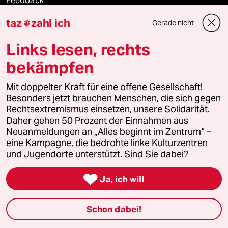
Feedback
taz
zahl ich
Gerade nicht

Aboservice
Links lesen, rechts
ePaper Login
bekämpfen
Downloads für Abonnierende
Mit doppelter Kraft für eine offene Gesellschaft!
Besonders jetzt brauchen Menschen, die sich gegen
Rechtsextremismus einsetzen, unsere Solidarität.
Daher gehen 50 Prozent der Einnahmen aus
© 2026 taz Verlags und Vertriebs GmbH
Alle Rechte vorbehalten. Bei rechtlichen Fragen oder für Genehmigungen
Neuanmeldungen an „Alles beginnt im Zentrum“ –
wenden Sie sich bitte an
lizenzen@taz.de
eine Kampagne, die bedrohte linke Kulturzentren
und Jugendorte unterstützt. Sind Sie dabei?
Feedback
Redaktionsstatut
Kommune-Richtlinien
KI-

Ja, ich will
Leitlinie
Informant
Datenschutz
Impressum
AGB
Schon dabei!
Seitenwende
Einwilligungen widerrufen (Ads)