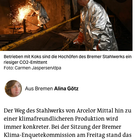
berlin
nord
wahrheit
verlag
verlag
Betrieben mit Koks sind die Hochöfen des Bremer Stahlwerks ein
riesiger CO2-Emittent
veranstaltungen
Foto: Carmen Jaspersen/dpa
shop
Aus Bremen
Alina Götz
fragen & hilfe
unterstützen
Der Weg des Stahlwerks von Arcelor Mittal hin zu
abo
einer klimafreundlicheren Produktion wird
immer konkreter. Bei der Sitzung der Bremer
genossenschaft
Klima-Enquetekommission am Freitag stand das