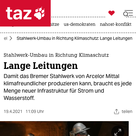

taz zahl ich
krieg in der ukraine
hitze
us-demokraten
nahost-konflikt

taz zahl ich
ndel
Stahlwerk-Umbau in Richtung Klimaschutz: Lange Leitungen
taz zahl ich
themen
Stahlwerk-Umbau in Richtung Klimaschutz
Lange Leitungen
politik
Damit das Bremer Stahlwerk von Arcelor Mittal
öko
klimafreundlicher produzieren kann, braucht es jede
Menge neuer Infrastruktur für Strom und
gesellschaft
Wasserstoff.
kultur
19.4.2021
11:09 Uhr
teilen
sport