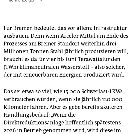
mehr anzeigen
Die Kommission
ist mit je neun Abgeordneten und
von den Fraktionen eingesetzten Sachverständigen
besetzt, entsprechend ihrer Fraktionsstärke im
Für Bremen bedeutet das vor allem: Infrastruktur
Landtag.
ausbauen. Denn wenn Arcelor Mittal am Ende des
Sie tagte
erstmalig im Mai 2020. Noch in diesem Jahr
Prozesses am Bremer Standort weiterhin drei
möchte sie einen Abschlussbericht vorlegen.
Millionen Tonnen Stahl jährlich produzieren will,
braucht es dafür vier bis fünf Terawattstunden
(TWh) klimaneutralen Wasserstoff – also solcher,
der mit erneuerbaren Energien produziert wird.
Das sei etwa so viel, wie 15.000 Schwerlast-LKWs
verbrauchen würden, wenn sie jährlich 120.000
Kilometer fahren. Aber es gebe bereits akuteren
Handlungsbedarf: „Wenn die
Direktreduktionsanlage hoffentlich spätestens
2026 in Betrieb genommen wird, wird diese im