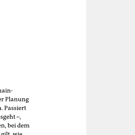
hain-
er Planung
 Passiert
sgeht –,
en, bei dem
gilt, wie