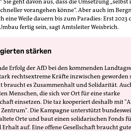
“ Sie geht davon aus, dass die Umsetzung „selbst 
chneller vorangehen könne“. Aber auch im Ber
ch eine Weile dauern bis zum Paradies: Erst 2023 
Umbau fertig sein, sagt Amtsleiter Weisbrich.
gierten stärken
nde Erfolg der AfD bei den kommenden Landtags
 stark rechtsextreme Kräfte inzwischen geworden 
zt braucht es Zusammenhalt und Solidarität. Auc
en Menschen, die sich vor Ort für eine starke
schaft einsetzen. Die taz kooperiert deshalb mit "A
 Zentrum". Die Kampagne unterstützt bundesweit
altete Orte und baut einen solidarischen Fonds f
Erhalt auf. Eine offene Gesellschaft braucht gute