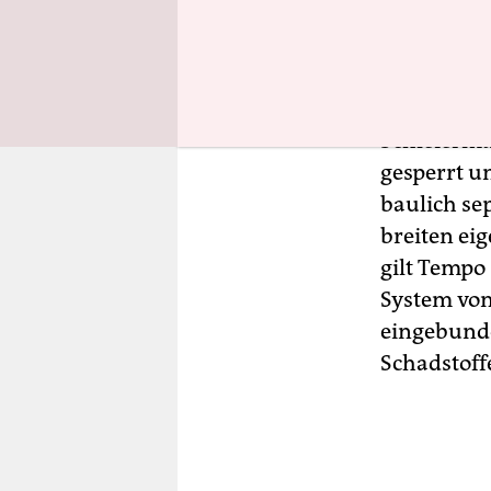
„Der Bergm
Zukunft“, 
Mittwoch b
des Bezirk
Schleierma
gesperrt 
baulich se
breiten ei
gilt Tempo
System von
eingebunde
Schadstoffe