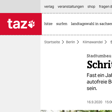
hautnavigation anspringen
hauptinhalt anspringen
footer anspringen
verlag
veranstaltungen
shop
fragen &
hitze
surfen
landtagswahl in sachse

taz zahl ich
taz zahl ich
Startseite
Berlin
Klimawandel
themen
politik
Stadtumbau 
Schri
öko
Fast ein Ja
gesellschaft
autofreie B
sein.
kultur
sport
16.9.2020
15:0