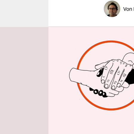
epaper login
Von
Unter eine
was andere
Entwurf
de
Wohlfühlor
dominieren
den Rand g
Trennung q
„Bächle“ i
Heimat vie
Motorisier
Lieferfahr