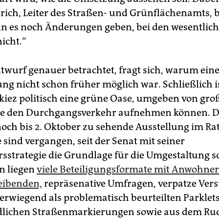
brich, Leiter des Straßen- und Grünflächenamts, b
nn es noch Änderungen geben, bei den wesentlic
icht.“
twurf genauer betrachtet, fragt sich, warum eine
ng nicht schon früher möglich war. Schließlich i
ez politisch eine grüne Oase, umgeben von gro
ie den Durchgangsverkehr aufnehmen können. D
 noch bis 2. Oktober zu sehende Ausstellung im Ra
 sind vergangen, seit der Senat mit seiner
sstrategie die Grundlage für die Umgestaltung s
n liegen
viele Beteiligungsformate mit Anwohne
eibenden,
repräsenative Umfragen, verpatze Ver
erwiegend als problematisch beurteilten Parklet
dlichen Straßenmarkierungen sowie aus dem Ru