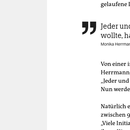
gelaufene 
Jeder un

wollte, h
Monika Herrman
Von einer 
Herrmann, 
„Jeder und 
Nun werde 
Natürlich 
zwischen 9
„Viele Init