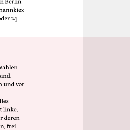
in Berlin
gmannkiez
oder 24
wahlen
sind.
h und vor
lles
 linke,
ür deren
n, frei