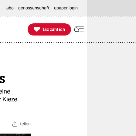
abo
genossenschaft
epaper login

taz zahl ich
taz zahl ich
s
eine
r Kieze
teilen