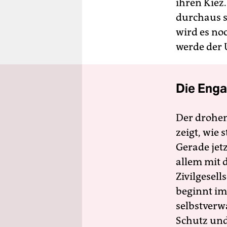
ihren Kiez.
durchaus s
wird es no
werde der 
Die Enga
Der drohe
zeigt, wie
Gerade jet
allem mit d
Zivilgesell
beginnt im
selbstverw
Schutz und 