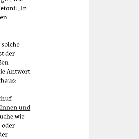
etont: „In
hen
 solche
st der
ßen
ie Antwort
thaus:
chuf.
rInnen und
suche wie
s oder
der