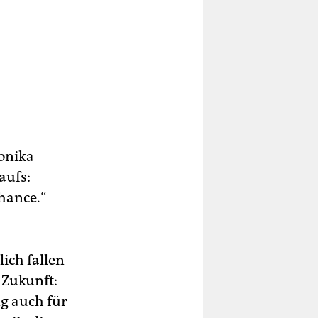
onika
aufs:
Chance.“
ich fallen
 Zukunft:
ng auch für