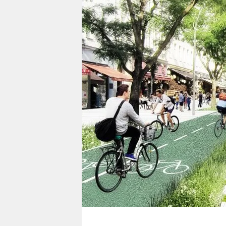
berlin
nord
wahrheit
verlag
verlag
veranstaltungen
shop
fragen & hilfe
unterstützen
abo
genossenschaft