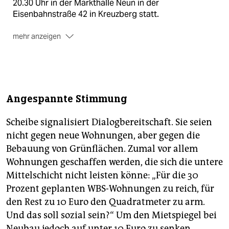
20.30 Uhr in der Markt­halle Neun in der
Eisenbahnstraße 42 in Kreuzberg statt.
mehr anzeigen
Auf einem
Ideenmarkt
haben Initiativen zunächst
Gelegenheit, ihre Arbeit auf Plakaten vorzustellen. Ab
18 Uhr gibt es Referate und Diskussionen unter
Einbeziehung des Publikums. Lompscher gehört zu
den Teilnehmenden. Die Stadt wachse rasant, überall
Angespannte Stimmung
werde gebaut und diskutiert, „wir wollen die
Bürgerbeteiligung aus diesen Prozessen stärken“, so
Scheibe signalisiert Dialogbereitschaft. Sie seien
die Senatorin im Vorfeld. „Berlin ist bunt und vielfältig,
nicht gegen neue Wohnungen, aber gegen die
das soll sich auch in der Bürgerbeteiligung
Bebauung von Grünflächen. Zumal vor allem
widerspiegeln.“
Wohnungen geschaffen werden, die sich die untere
Der Initiativenkreis
Stadtforum von Unten
ruft mit
Mittelschicht nicht leisten könne: „Für die 30
einer eigenen Einladung ab 16 Uhr zur Teilnahme am
Prozent geplanten WBS-Wohnungen zu reich, für
Forum auf. Es handele sich nicht um eine
den Rest zu 10 Euro den Quadratmeter zu arm.
Konkurrenzveranstaltung, heißt es. Man wolle das
offizielle Stadtforum aber dazu nutzen, in einer
Und das soll sozial sein?“ Um den Mietspiegel bei
offenen Versammlung das Unsichtbare sichtbar zu
Neubau jedoch auf unter 10 Euro zu senken,