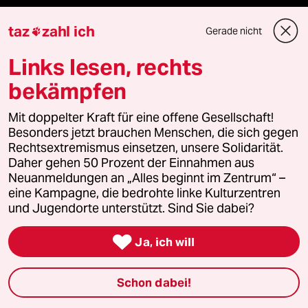
klima update°
taz
zahl ich
Gerade nicht

Mauerecho
Links lesen, rechts
bekämpfen
Freie Rede
Mit doppelter Kraft für eine offene Gesellschaft!
reingehen
Besonders jetzt brauchen Menschen, die sich gegen
Rechtsextremismus einsetzen, unsere Solidarität.
Daher gehen 50 Prozent der Einnahmen aus
Neuanmeldungen an „Alles beginnt im Zentrum“ –
Newsletter
eine Kampagne, die bedrohte linke Kulturzentren
und Jugendorte unterstützt. Sind Sie dabei?
team zukunft

Ja, ich will
taz frisch
Schon dabei!
taz zahl ich