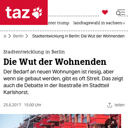

taz zahl ich
nahost-konflikt
usa unter trump
landtagswahl in sachsen-an

taz zahl ich
eite
Berlin
Stadtentwicklung in Berlin: Die Wut der Wohnenden
taz zahl ich
themen
Stadtentwicklung in Berlin
Die Wut der Wohnenden
politik
Der Bedarf an neuen Wohnungen ist riesig, aber
öko
wenn sie gebaut werden, gibt es oft Streit. Das zeigt
auch die Debatte in der Ilsestraße im Stadtteil
gesellschaft
Karlshorst.
kultur
25.6.2017
15:00 Uhr
teilen
sport