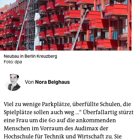
berlin
nord
wahrheit
verlag
verlag
Neubau in Berlin Kreuzberg
Foto: dpa
veranstaltungen
shop
Von
Nora Belghaus
fragen & hilfe
unterstützen
Viel zu wenige Parkplätze, überfüllte Schulen, die
Spielplätze sollen auch weg …“ Überfallartig stürzt
abo
eine Frau um die 60 auf die ankommenden
Menschen im Vorraum des Audimax der
genossenschaft
Hochschule für Technik und Wirtschaft zu. Sie