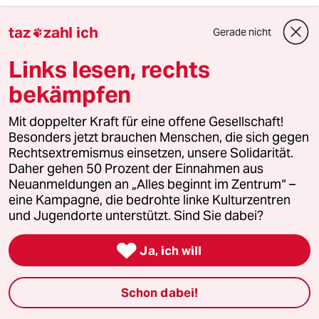
taz
zahl ich
Gerade nicht

Mehr zum Thema
Links lesen, rechts
bekämpfen
Mit doppelter Kraft für eine offene Gesellschaft!
Besonders jetzt brauchen Menschen, die sich gegen
Rechtsextremismus einsetzen, unsere Solidarität.
Daher gehen 50 Prozent der Einnahmen aus
Neuanmeldungen an „Alles beginnt im Zentrum“ –
eine Kampagne, die bedrohte linke Kulturzentren
und Jugendorte unterstützt. Sind Sie dabei?
Biolandwirtschaft in Brandenburg
Woher Milch und Honig fließen

Ja, ich will
Die Regionalwert AG unterstützt Bauern mit Zuschüssen.
Viele Landwirte konnten dadurch ihre Höfe
Schon dabei!
modernisieren und behalten.
Von
Annette Jensen