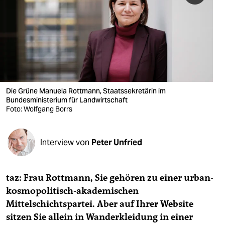
berlin
nord
wahrheit
verlag
verlag
Die Grüne Manuela Rottmann, Staatssekretärin im
Bundesministerium für Landwirtschaft
veranstaltungen
Foto: Wolfgang Borrs
shop
Interview von
Peter Unfried
fragen & hilfe
unterstützen
taz: Frau Rottmann, Sie gehören zu einer urban-
abo
kosmopolitisch-akademischen
Mittelschichtspartei. Aber auf Ihrer Website
genossenschaft
sitzen Sie allein in Wanderkleidung in einer