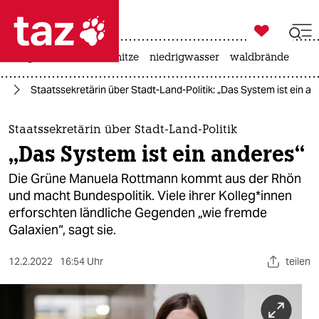

taz zahl ich
krieg in der ukraine
hitze
niedrigwasser
waldbrände

taz zahl ich
nd
Staatssekretärin über Stadt-Land-Politik: „Das System ist ein a
taz zahl ich
themen
Staatssekretärin über Stadt-Land-Politik
„Das System ist ein anderes“
politik
Die Grüne Manuela Rottmann kommt aus der Rhön
öko
und macht Bundespolitik. Viele ihrer Kol­le­g*in­nen
erforschten ländliche Gegenden „wie fremde
gesellschaft
Galaxien“, sagt sie.
kultur
12.2.2022
16:54 Uhr
teilen
sport