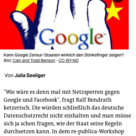
berlin
nord
wahrheit
verlag
verlag
Kann Google Zensur-Staaten wirklich den Stinkefinger zeigen?
Bild:
Cain and Todd Benson
-
CC-BY-ND
veranstaltungen
Von
Julia Seeliger
shop
fragen & hilfe
"Wie wäre es denn mal mit Netzsperren gegen
Google und Facebook", fragt Ralf Bendrath
unterstützen
ketzerisch. Die würden schließlich das deutsche
abo
Datenschutzrecht nicht einhalten und man müsse
sich ja schon fragen, wie der Staat seine Regeln
genossenschaft
durchsetzen kann. In dem re-publica-Workshop