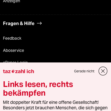
Anzeigen
Fragen & Hilfe
Feedback
Aboservice
ePaper Login
taz
zahl ich
Gerade nicht

Downloads für Abonnierende
Links lesen, rechts
bekämpfen
© 2026 taz Verlags und Vertriebs GmbH
Alle Rechte vorbehalten. Bei rechtlichen Fragen oder für Genehmigungen
Mit doppelter Kraft für eine offene Gesellschaft!
wenden Sie sich bitte an
lizenzen@taz.de
Besonders jetzt brauchen Menschen, die sich gegen