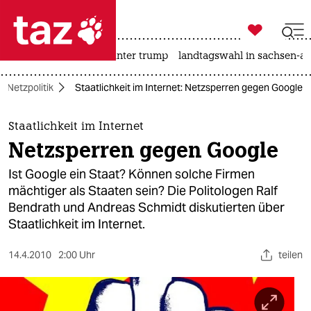

taz zahl ich
nahost-konflikt
usa unter trump
landtagswahl in sachsen-an

taz zahl ich
Netzpolitik
Staatlichkeit im Internet: Netzsperren gegen Google
taz zahl ich
themen
Staatlichkeit im Internet
Netzsperren gegen Google
politik
Ist Google ein Staat? Können solche Firmen
öko
mächtiger als Staaten sein? Die Politologen Ralf
Bendrath und Andreas Schmidt diskutierten über
gesellschaft
Staatlichkeit im Internet.
kultur
14.4.2010
2:00 Uhr
teilen
sport