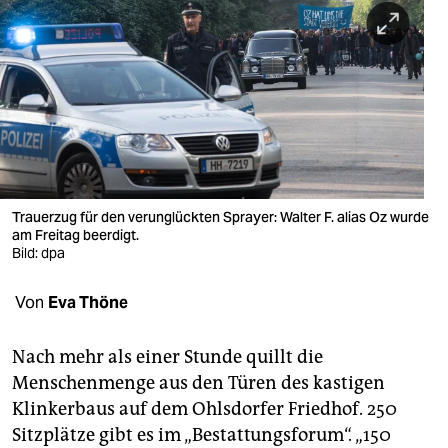
berlin
nord
wahrheit
verlag
verlag
veranstaltungen
Trauerzug für den verunglückten Sprayer: Walter F. alias Oz wurde
am Freitag beerdigt.
shop
Bild: dpa
fragen & hilfe
Von
Eva Thöne
unterstützen
Nach mehr als einer Stunde quillt die
abo
Menschenmenge aus den Türen des kastigen
Klinkerbaus auf dem Ohlsdorfer Friedhof. 250
genossenschaft
Sitzplätze gibt es im „Bestattungsforum“. „150