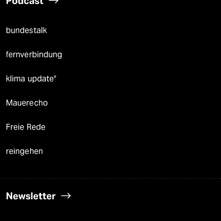
Podcast
bundestalk
fernverbindung
klima update°
Mauerecho
Freie Rede
reingehen
Newsletter