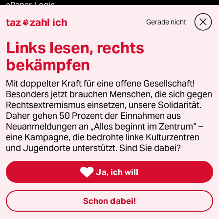
ePaper Login
taz
zahl ich
Gerade nicht

Downloads für Abonnierende
Links lesen, rechts
bekämpfen
© 2026 taz Verlags und Vertriebs GmbH
Alle Rechte vorbehalten. Bei rechtlichen Fragen oder für Genehmigungen
Mit doppelter Kraft für eine offene Gesellschaft!
wenden Sie sich bitte an
lizenzen@taz.de
Besonders jetzt brauchen Menschen, die sich gegen
Rechtsextremismus einsetzen, unsere Solidarität.
Daher gehen 50 Prozent der Einnahmen aus
Feedback
Redaktionsstatut
Kommune-Richtlinien
KI-
Neuanmeldungen an „Alles beginnt im Zentrum“ –
eine Kampagne, die bedrohte linke Kulturzentren
Leitlinie
Informant
Datenschutz
Impressum
AGB
und Jugendorte unterstützt. Sind Sie dabei?
Seitenwende
Einwilligungen widerrufen (Ads)

Ja, ich will
Schon dabei!