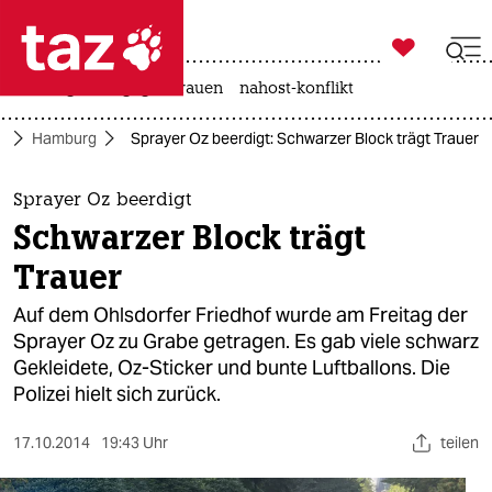

taz zahl ich
hitze
gewalt gegen frauen
nahost-konflikt

taz zahl ich
d
Hamburg
Sprayer Oz beerdigt: Schwarzer Block trägt Trauer
taz zahl ich
themen
Sprayer Oz beerdigt
Schwarzer Block trägt
politik
Trauer
öko
Auf dem Ohlsdorfer Friedhof wurde am Freitag der
Sprayer Oz zu Grabe getragen. Es gab viele schwarz
gesellschaft
Gekleidete, Oz-Sticker und bunte Luftballons. Die
Polizei hielt sich zurück.
kultur
sport
17.10.2014
19:43 Uhr
teilen