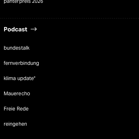
panterpreis 2026
Podcast
bundestalk
fernverbindung
klima update°
Mauerecho
Freie Rede
reingehen