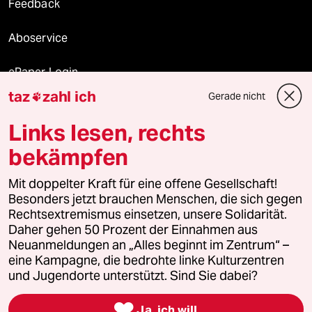
Feedback
Aboservice
ePaper Login
taz
zahl ich
Gerade nicht

Downloads für Abonnierende
Links lesen, rechts
bekämpfen
© 2026 taz Verlags und Vertriebs GmbH
Alle Rechte vorbehalten. Bei rechtlichen Fragen oder für Genehmigungen
Mit doppelter Kraft für eine offene Gesellschaft!
wenden Sie sich bitte an
lizenzen@taz.de
Besonders jetzt brauchen Menschen, die sich gegen
Rechtsextremismus einsetzen, unsere Solidarität.
Daher gehen 50 Prozent der Einnahmen aus
Feedback
Redaktionsstatut
Kommune-Richtlinien
KI-
Neuanmeldungen an „Alles beginnt im Zentrum“ –
eine Kampagne, die bedrohte linke Kulturzentren
Leitlinie
Informant
Datenschutz
Impressum
AGB
und Jugendorte unterstützt. Sind Sie dabei?
Seitenwende
Einwilligungen widerrufen (Ads)

Ja, ich will