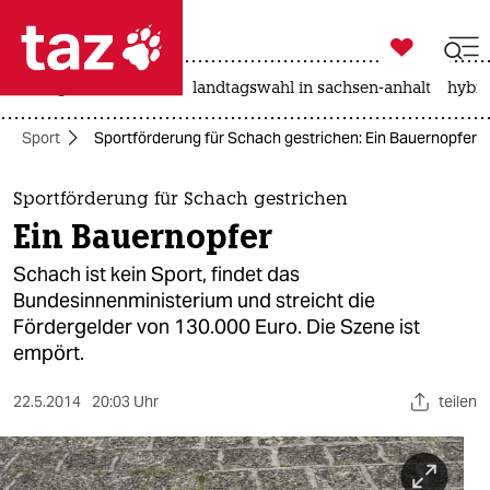

taz zahl ich
niedrigwasser
rente
landtagswahl in sachsen-anhalt
hybri

taz zahl ich
Sport
Sportförderung für Schach gestrichen: Ein Bauernopfer
taz zahl ich
themen
Sportförderung für Schach gestrichen
Ein Bauernopfer
politik
Schach ist kein Sport, findet das
öko
Bundesinnenministerium und streicht die
Fördergelder von 130.000 Euro. Die Szene ist
gesellschaft
empört.
kultur
22.5.2014
20:03 Uhr
teilen
sport