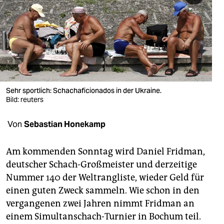
berlin
nord
wahrheit
verlag
verlag
Sehr sportlich: Schachaficionados in der Ukraine.
Bild: reuters
veranstaltungen
Von
Sebastian Honekamp
shop
fragen & hilfe
Am kommenden Sonntag wird Daniel Fridman,
deutscher Schach-Großmeister und derzeitige
unterstützen
Nummer 140 der Weltrangliste, wieder Geld für
abo
einen guten Zweck sammeln. Wie schon in den
vergangenen zwei Jahren nimmt Fridman an
genossenschaft
einem Simultanschach-Turnier in Bochum teil.