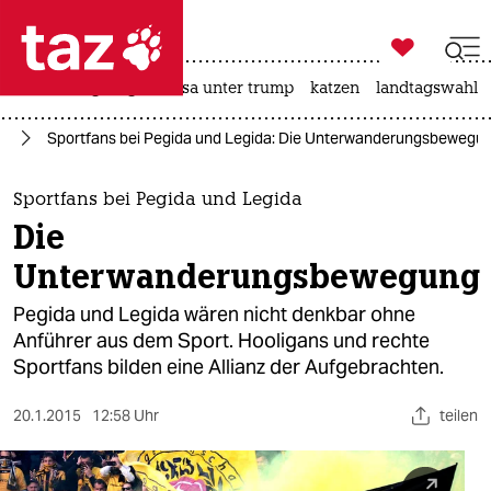

taz zahl ich
hitze
bergsteigen
usa unter trump
katzen
landtagswahl i

taz zahl ich
is
Sportfans bei Pegida und Legida: Die Unterwanderungsbewegu
taz zahl ich
themen
Sportfans bei Pegida und Legida
Die
politik
Unterwanderungsbewegung
öko
Pegida und Legida wären nicht denkbar ohne
Anführer aus dem Sport. Hooligans und rechte
gesellschaft
Sportfans bilden eine Allianz der Aufgebrachten.
kultur
20.1.2015
12:58 Uhr
teilen
sport