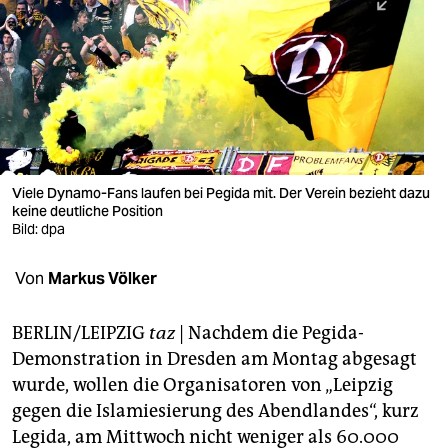
berlin
nord
wahrheit
verlag
verlag
Viele Dynamo-Fans laufen bei Pegida mit. Der Verein bezieht dazu
keine deutliche Position
veranstaltungen
Bild: dpa
shop
Von
Markus Völker
fragen & hilfe
unterstützen
BERLIN/LEIPZIG
taz
| Nachdem die Pegida-
Demonstration in Dresden am Montag abgesagt
abo
wurde, wollen die Organisatoren von „Leipzig
gegen die Islamiesierung des Abendlandes“, kurz
genossenschaft
Legida, am Mittwoch nicht weniger als 60.000