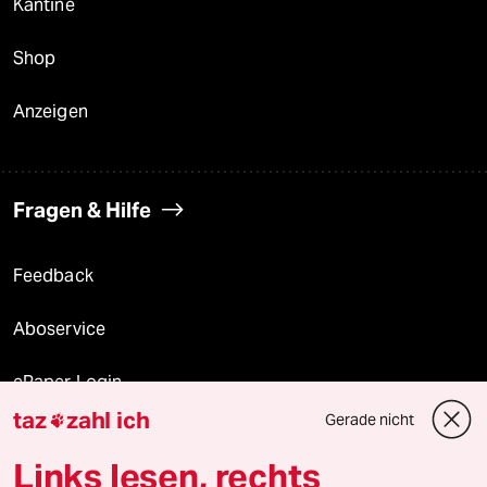
Kantine
Shop
Anzeigen
Fragen & Hilfe
Feedback
Aboservice
ePaper Login
taz
zahl ich
Gerade nicht

Downloads für Abonnierende
Links lesen, rechts