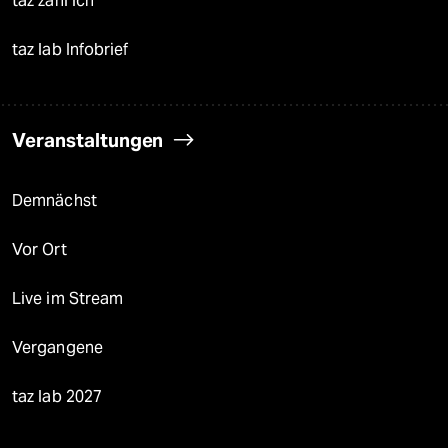
taz zahl ich
taz lab Infobrief
Veranstaltungen
Demnächst
Vor Ort
Live im Stream
Vergangene
taz lab 2027