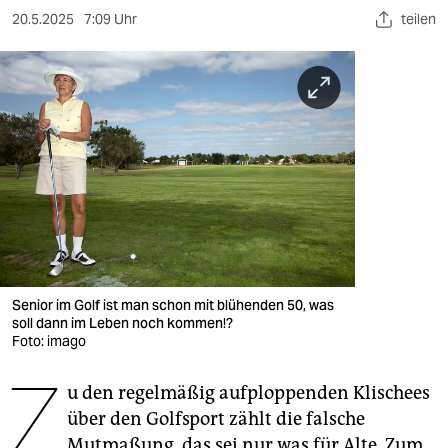
berlin
20.5.2025
7:09 Uhr
teilen
nord
wahrheit
verlag
verlag
veranstaltungen
shop
fragen & hilfe
Senior im Golf ist man schon mit blühenden 50, was
soll dann im Leben noch kommen!?
unterstützen
Foto: imago
Z
abo
u den regelmäßig aufploppenden Klischees
genossenschaft
über den Golfsport zählt die falsche
Mutmaßung, das sei nur was für Alte. Zum