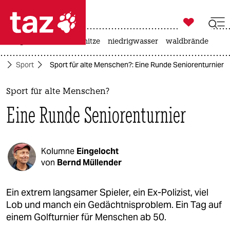

taz zahl ich
krieg in der ukraine
hitze
niedrigwasser
waldbrände

taz zahl ich
te
Sport
Sport für alte Menschen?: Eine Runde Seniorenturnier
taz zahl ich
themen
Sport für alte Menschen?
Eine Runde Seniorenturnier
politik
öko
Kolumne
Eingelocht
gesellschaft
von
Bernd Müllender
kultur
Ein extrem langsamer Spieler, ein Ex-Polizist, viel
Lob und manch ein Gedächtnisproblem. Ein Tag auf
sport
einem Golfturnier für Menschen ab 50.