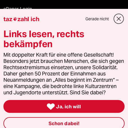
ePaper Login
taz
zahl ich
Gerade nicht

Downloads für Abonnierende
Links lesen, rechts
bekämpfen
© 2026 taz Verlags und Vertriebs GmbH
Alle Rechte vorbehalten. Bei rechtlichen Fragen oder für Genehmigungen
Mit doppelter Kraft für eine offene Gesellschaft!
wenden Sie sich bitte an
lizenzen@taz.de
Besonders jetzt brauchen Menschen, die sich gegen
Rechtsextremismus einsetzen, unsere Solidarität.
Daher gehen 50 Prozent der Einnahmen aus
Feedback
Redaktionsstatut
Kommune-Richtlinien
KI-
Neuanmeldungen an „Alles beginnt im Zentrum“ –
eine Kampagne, die bedrohte linke Kulturzentren
Leitlinie
Informant
Datenschutz
Impressum
AGB
und Jugendorte unterstützt. Sind Sie dabei?
Seitenwende
Einwilligungen widerrufen (Ads)

Ja, ich will
Schon dabei!