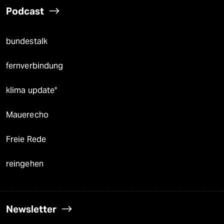
Podcast
bundestalk
fernverbindung
klima update°
Mauerecho
Freie Rede
reingehen
Newsletter