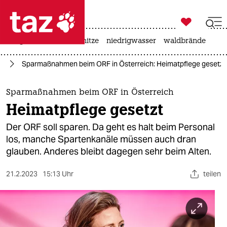

taz zahl ich
krieg in der ukraine
hitze
niedrigwasser
waldbrände

taz zahl ich
en
Sparmaßnahmen beim ORF in Österreich: Heimatpflege gesetzt
taz zahl ich
themen
Sparmaßnahmen beim ORF in Österreich
Heimatpflege gesetzt
politik
Der ORF soll sparen. Da geht es halt beim Personal
öko
los, manche Spartenkanäle müssen auch dran
glauben. Anderes bleibt dagegen sehr beim Alten.
gesellschaft
21.2.2023
15:13 Uhr
teilen
kultur
sport