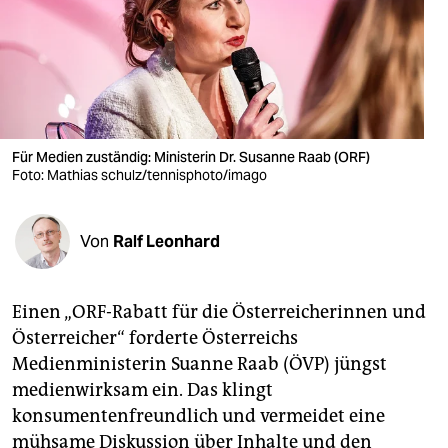
berlin
nord
wahrheit
verlag
Für Medien zuständig: Ministerin Dr. Susanne Raab (ORF)
verlag
Foto: Mathias schulz/tennisphoto/imago
veranstaltungen
Von
Ralf Leonhard
shop
fragen & hilfe
Einen „ORF-Rabatt für die Österreicherinnen und
unterstützen
Österreicher“ forderte Österreichs
Medienministerin Suanne Raab (ÖVP) jüngst
abo
medienwirksam ein. Das klingt
genossenschaft
konsumentenfreundlich und vermeidet eine
mühsame Diskussion über Inhalte und den