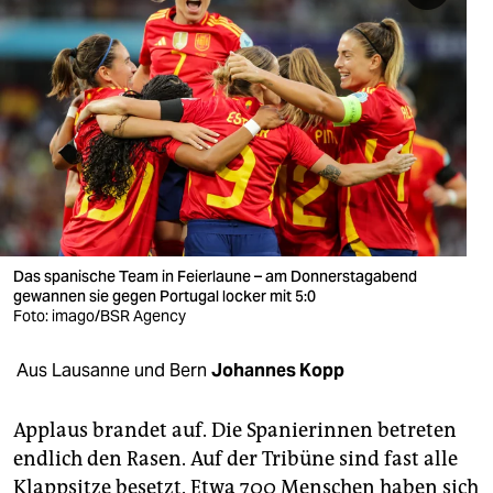
berlin
nord
wahrheit
verlag
verlag
veranstaltungen
Das spanische Team in Feierlaune – am Donnerstagabend
shop
gewannen sie gegen Portugal locker mit 5:0
Foto: imago/BSR Agency
fragen & hilfe
unterstützen
Aus Lausanne und Bern
Johannes Kopp
abo
Applaus brandet auf. Die Spanierinnen betreten
genossenschaft
endlich den Rasen. Auf der Tribüne sind fast alle
Klappsitze besetzt. Etwa 700 Menschen haben sich