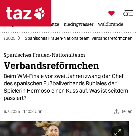

taz zahl ich
krieg in der ukraine
hitze
niedrigwasser
waldbrände

taz zahl ich
uen 2025
Spanisches Frauen-Nationalteam: Verbandsreförmchen
taz zahl ich
themen
Spanisches Frauen-Nationalteam
Verbandsreförmchen
politik
Beim WM-Finale vor zwei Jahren zwang der Chef
öko
des spanischen Fußballverbands Rubiales der
Spielerin Hermoso einen Kuss auf. Was ist seitdem
gesellschaft
passiert?
kultur
6.7.2025
11:03 Uhr
teilen
sport