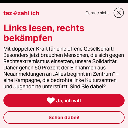
Newsletter
taz
zahl ich
Gerade nicht

Links lesen, rechts
team zukunft
bekämpfen
taz frisch
Mit doppelter Kraft für eine offene Gesellschaft!
Besonders jetzt brauchen Menschen, die sich gegen
taz zahl ich
Rechtsextremismus einsetzen, unsere Solidarität.
Daher gehen 50 Prozent der Einnahmen aus
taz lab Infobrief
Neuanmeldungen an „Alles beginnt im Zentrum“ –
eine Kampagne, die bedrohte linke Kulturzentren
und Jugendorte unterstützt. Sind Sie dabei?
Veranstaltungen

Ja, ich will
Demnächst
Schon dabei!
Vor Ort