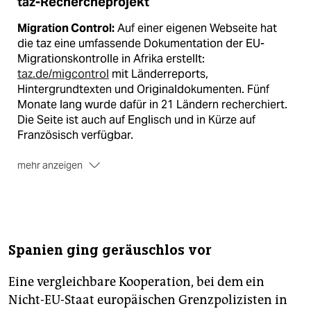
taz-Rechercheprojekt
Migration Control:
Auf einer eigenen Webseite hat
die taz eine umfassende Dokumentation der EU-
Migrationskontrolle in Afrika erstellt:
taz.de/migcontrol
mit Länderreports,
Hintergrundtexten und Originaldokumenten. Fünf
Monate lang wurde dafür in 21 Ländern recherchiert.
Die Seite ist auch auf Englisch und in Kürze auf
Französisch verfügbar.
mehr anzeigen
taz-Serie:
Vom 17. November bis 15. Dezember 2016
wurden Recherchen wöchentlich in der taz
veröffentlicht, am 16. Dezember folgte ein taz-Dossier
mit den wichtigsten Ergebnissen. Weitere
Reportagen erschienen in der taz.am wochenende am
Spanien ging geräuschlos vor
17. Dezember und am 28. Januar 2017. Auch ein Jahr
später verfolgen wir die Entwicklungen weiter und
Eine vergleichbare Kooperation, bei dem ein
treten in eine erneute Serie von Beiträgen zur
Nicht-EU-Staat europäischen Grenzpolizisten in
europäischen Migrationskontrolle auf dem