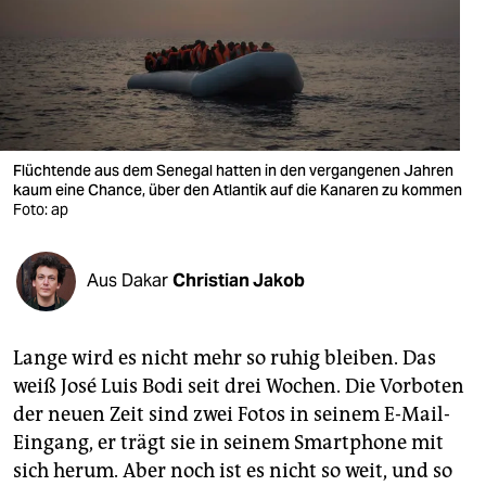
berlin
nord
wahrheit
verlag
Flüchtende aus dem Senegal hatten in den vergangenen Jahren
kaum eine Chance, über den Atlantik auf die Kanaren zu kommen
verlag
Foto: ap
veranstaltungen
shop
Aus Dakar
Christian Jakob
fragen & hilfe
Lange wird es nicht mehr so ruhig bleiben. Das
unterstützen
weiß José Luis Bodi seit drei Wochen. Die Vorboten
abo
der neuen Zeit sind zwei Fotos in seinem E-Mail-
Eingang, er trägt sie in seinem Smartphone mit
genossenschaft
sich herum. Aber noch ist es nicht so weit, und so