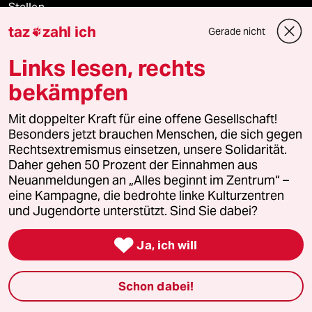
Stellen
taz
zahl ich
Gerade nicht

Presse
Links lesen, rechts
bekämpfen
Unterstützen
Mit doppelter Kraft für eine offene Gesellschaft!
Besonders jetzt brauchen Menschen, die sich gegen
abo
Rechtsextremismus einsetzen, unsere Solidarität.
Daher gehen 50 Prozent der Einnahmen aus
Neuanmeldungen an „Alles beginnt im Zentrum“ –
genossenschaft
eine Kampagne, die bedrohte linke Kulturzentren
und Jugendorte unterstützt. Sind Sie dabei?
taz zahl ich

Ja, ich will
recherchefonds ausland
panterstiftung
Schon dabei!