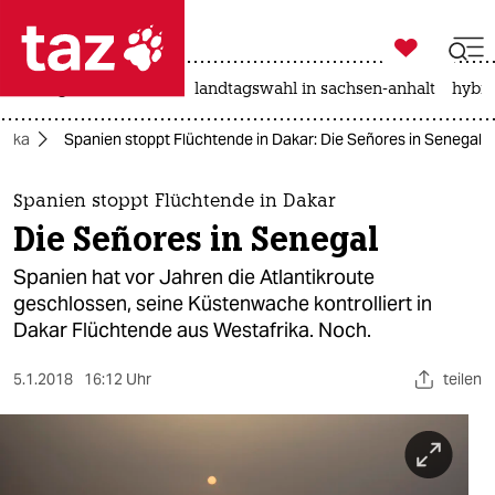

taz zahl ich
niedrigwasser
rente
landtagswahl in sachsen-anhalt
hybri

taz zahl ich
frika
Spanien stoppt Flüchtende in Dakar: Die Señores in Senegal
taz zahl ich
themen
Spanien stoppt Flüchtende in Dakar
Die Señores in Senegal
politik
Spanien hat vor Jahren die Atlantikroute
öko
geschlossen, seine Küstenwache kontrolliert in
Dakar Flüchtende aus Westafrika. Noch.
gesellschaft
5.1.2018
16:12 Uhr
teilen
kultur
sport