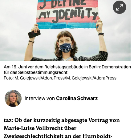
berlin
nord
wahrheit
verlag
verlag
veranstaltungen
Am 19. Juni vor dem Reichs­tagsgebäude in Berlin: Demonstration
für das Selbstbestim­mungsrecht
shop
Foto: M. Golejewski/AdoraPress/M. Golejewski/AdoraPress
fragen & hilfe
Interview von
Carolina Schwarz
unterstützen
abo
taz: Ob der kurzzeitig abgesagte Vortrag von
genossenschaft
Marie-Luise Vollbrecht über
Zweigeschlechtlichkeit an der Humboldt-