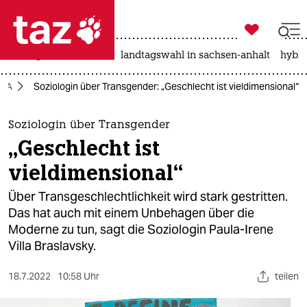

taz zahl ich
niedrigwasser
rente
landtagswahl in sachsen-anhalt
hybri

taz zahl ich
QIA
Soziologin über Transgender: „Geschlecht ist vieldimensional“
taz zahl ich
themen
Soziologin über Transgender
„Geschlecht ist
politik
vieldimensional“
öko
Über Transgeschlechtlichkeit wird stark gestritten.
Das hat auch mit einem Unbehagen über die
gesellschaft
Moderne zu tun, sagt die Soziologin Paula-Irene
Villa Braslavsky.
kultur
sport
18.7.2022
10:58 Uhr
teilen