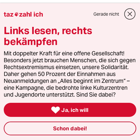
taz
zahl ich
Gerade nicht

2
Streit um Rente mit 63
Passgenauer Populismus
Links lesen, rechts
bekämpfen
3
Drohnenvorfall am Leipziger Flughafen
Mit doppelter Kraft für eine offene Gesellschaft!
Das Zeitalter der elektronischen
Besonders jetzt brauchen Menschen, die sich gegen
Kriegsführung
Rechtsextremismus einsetzen, unsere Solidarität.
Daher gehen 50 Prozent der Einnahmen aus
Neuanmeldungen an „Alles beginnt im Zentrum“ –
eine Kampagne, die bedrohte linke Kulturzentren
4
Nathanael Liminski über seine CDU
und Jugendorte unterstützt. Sind Sie dabei?
„Wir müssen in der Lage sein, besser zu
argumentieren“

Ja, ich will
Schon dabei!
5
Die Wahrheit
56 Millionen Deutsche sind betroffen