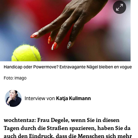
berlin
nord
wahrheit
verlag
verlag
veranstaltungen
Handicap oder Powermove? Extravagante Nägel bleiben en vogue
shop
Foto: imago
fragen & hilfe
Interview von
Katja Kullmann
unterstützen
abo
wochtentaz: Frau Degele, wenn Sie in diesen
genossenschaft
Tagen durch die Straßen spazieren, haben Sie da
auch den Eindruck, dass die Menschen sich mehr