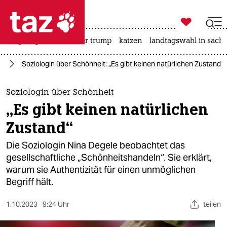

taz zahl ich
bergsteigen
usa unter trump
katzen
landtagswahl in sachs

taz zahl ich
us
Soziologin über Schönheit: „Es gibt keinen natürlichen Zustand“
taz zahl ich
themen
Soziologin über Schönheit
„Es gibt keinen natürlichen
politik
Zustand“
öko
Die Soziologin Nina Degele beobachtet das
gesellschaftliche „Schönheitshandeln“. Sie erklärt,
gesellschaft
warum sie Authentizität für einen unmöglichen
Begriff hält.
kultur
sport
1.10.2023
9:24 Uhr
teilen