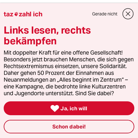
taz
zahl ich
Gerade nicht

Links lesen, rechts
bekämpfen
Mit doppelter Kraft für eine offene Gesellschaft!
Besonders jetzt brauchen Menschen, die sich gegen
Rechtsextremismus einsetzen, unsere Solidarität.
Daher gehen 50 Prozent der Einnahmen aus
Neuanmeldungen an „Alles beginnt im Zentrum“ –
eine Kampagne, die bedrohte linke Kulturzentren
und Jugendorte unterstützt. Sind Sie dabei?

Frauen in den „mittleren Jahren“
Ja, ich will
Die Gelassenheit des Stinkefingers
Schon dabei!
Essay von
Katja Kullmann