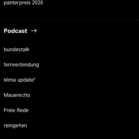
panterpreis 2026
Podcast
bundestalk
fernverbindung
klima update°
Mauerecho
Freie Rede
reingehen