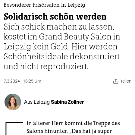
berlin
Besonderer Frisörsalon in Leipzig
nord
Solidarisch schön werden
Sich schick machen zu lassen,
wahrheit
kostet im Grand Beauty Salon in
verlag
Leipzig kein Geld. Hier werden
verlag
Schönheitsideale dekonstruiert
und nicht reproduziert.
veranstaltungen
shop
7.3.2024
16:25 Uhr
teilen
fragen & hilfe
unterstützen
Aus Leipzig
Sabina Zollner
abo
in älterer Herr kommt die Treppe des
genossenschaft
Salons hinunter. „Das hat ja super