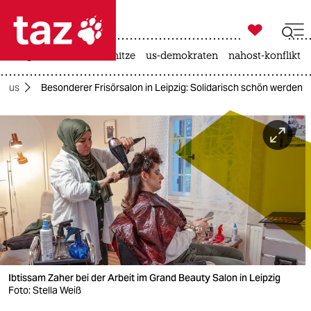

taz zahl ich
krieg in der ukraine
hitze
us-demokraten
nahost-konflikt

taz zahl ich
smus
Besonderer Frisörsalon in Leipzig: Solidarisch schön werden
taz zahl ich
themen
politik
öko
gesellschaft
kultur
Ibtissam Zaher bei der Arbeit im Grand Beauty Salon in Leipzig
sport
Foto: Stella Weiß