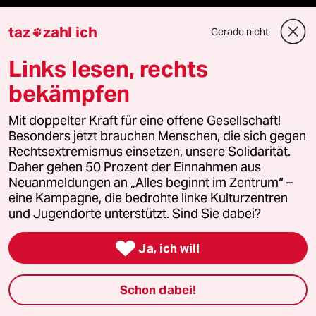
taz
zahl ich
Newsletter
Gerade nicht

Links lesen, rechts
team zukunft
bekämpfen
taz frisch
Mit doppelter Kraft für eine offene Gesellschaft!
Besonders jetzt brauchen Menschen, die sich gegen
taz zahl ich
Rechtsextremismus einsetzen, unsere Solidarität.
Daher gehen 50 Prozent der Einnahmen aus
taz lab Infobrief
Neuanmeldungen an „Alles beginnt im Zentrum“ –
eine Kampagne, die bedrohte linke Kulturzentren
und Jugendorte unterstützt. Sind Sie dabei?
Veranstaltungen

Ja, ich will
Demnächst
Schon dabei!