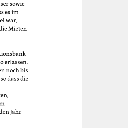
ser sowie
s es im
el war,
die Mieten
itionsbank
o erlassen.
en noch bis
so dass die
ten,
em
den Jahr