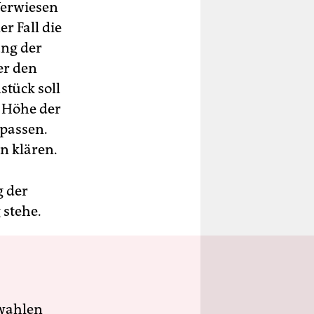
 Verwiesen
r Fall die
ung der
er den
stück soll
e Höhe der
passen.
n klären.
g der
 stehe.
wahlen