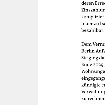
deren Erre
Zinszahlun
komplizier
teuer zu b
bezahlbar.
Dem Vermie
Berlin Auf
Sie ging d
Ende 2029 g
Wohnungen 
eingegange
kündigte er
Verwaltung
zu rechnen