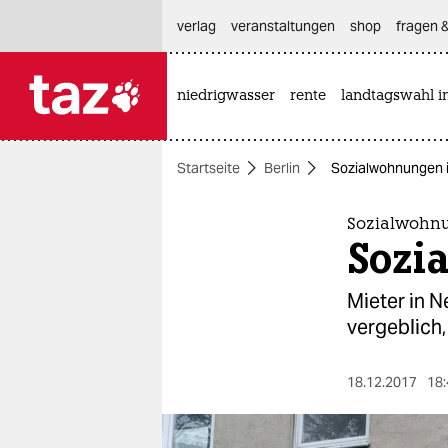
hautnavigation anspringen
hauptinhalt anspringen
footer anspringen
verlag
veranstaltungen
shop
fragen &
niedrigwasser
rente
landtagswahl i

taz zahl ich
taz zahl ich
Startseite
Berlin
Sozialwohnungen i
themen
politik
Sozialwohnu
Sozia
öko
Mieter in N
gesellschaft
vergeblich,
kultur
18.12.2017
18:
sport