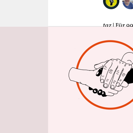
epaper login
taz
| Für 9
Häusern Ma
Chance. Au
Rechtsvero
ausgesproc
Tatsächlich
sollen 32 
entspricht
Normalerwe
15 Prozent
gültigen Mi
errichteten