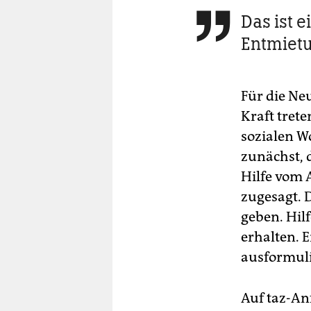
Das ist e

Entmietu
Für die Ne
Kraft tret
sozialen W
zunächst, d
Hilfe vom
zugesagt. 
geben. Hil
erhalten. 
ausformuli
Auf taz-An