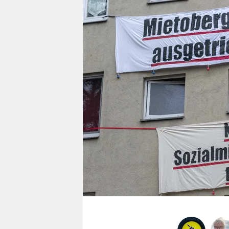
berlin
nord
wahrheit
verlag
verlag
veranstaltungen
shop
fragen & hilfe
unterstützen
abo
genossenschaft