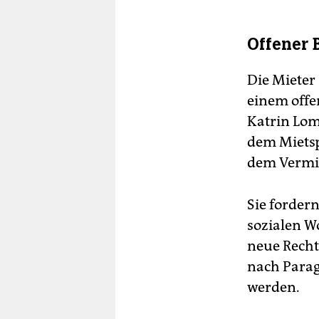
Offener 
Die Mieter
einem offe
Katrin Lom
dem Mietsp
dem Vermie
Sie forder
sozialen W
neue Recht
nach Parag
werden.