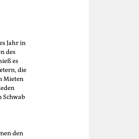
s Jahr in
en des
ieß es
etern, die
n Mieten
rieden
in Schwab
hmen den