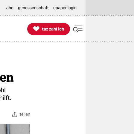
abo
genossenschaft
epaper login

taz zahl ich
taz zahl ich
ten
ohl
ilft.
teilen