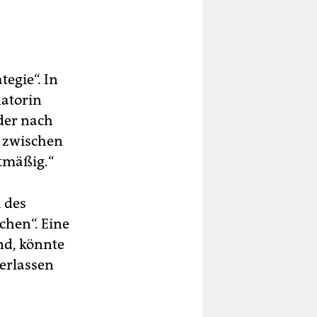
egie“. In
natorin
der nach
 zwischen
htmäßig.“
 des
hen“. Eine
nd, könnte
erlassen