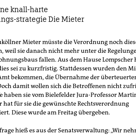
ine knall-harte
ngs-strategie Die Mieter
uköllner Mieter müsste die Verordnung noch diese
en, weil sie danach nicht mehr unter die Regelung
ohnungsbaus fallen. Aus dem Hause Lompscher h
ies sei zu kurzfristig. Stattdessen wurden den Mi
 Amt bekommen, die Übernahme der überteuerte
Doch damit wollen sich die Betroffenen nicht zuf
fe haben sie vom Bielefelder Jura-Professor Mart
Er hat für sie die gewünschte Rechtsverordnung
ert. Diese wurde am Freitag übergeben.
frage hieß es aus der Senatsverwaltung: „Wir ne