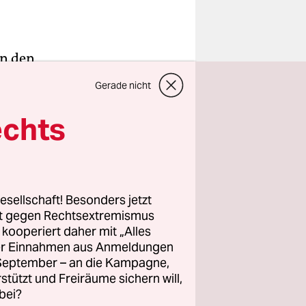
in den
 die letzte
Gerade nicht
ine
echts
 erklärt.
r Häuser
er. Das
esellschaft! Besonders jetzt
rt gegen Rechtsextremismus
at.
z kooperiert daher mit „Alles
t mehr als
ller Einnahmen aus Anmeldungen
i den
. September – an die Kampagne,
ie 1980
rstützt und Freiräume sichern will,
bei?