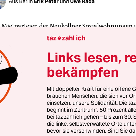
Aus Berlin
Erik Peter
und
Uwe Rada
9 Mietparteien der Neuköllner Sozialwohnungen 
ybachufer 40–42 und Manitiusstraße 17–19 ist es
taz
zahl ich

f der Senatssitzung an diesem Dienstag könnte e
rdnung beschlossen werden, die eine gegen sie
Links lesen, r
hene Mieterhöhung nachträglich für rechtswidrig
bekämpfen
 hat es der Preisaufschlag in sich. Alle Mieter de
Prozent mehr bezahlen, 9,82 Euro pro Quadratmet
Mit doppelter Kraft für eine offene G
brauchen Menschen, die sich vor O
 einer Mieterhöhung von bis zu 330 Euro pro Mon
einsetzen, unsere Solidarität. Die ta
ise dürfen Vermieter ohne Modernisierung nich
beginnt im Zentrum“. 50 Prozent a
 innerhalb von drei Jahren aufschlagen und dabe
bei taz zahl ich gehen – bis zum 30
etspiegelwert nicht überschreiten. Der liegt für d
die linke, selbstverwaltete Orte unte
bevor sie verschwinden. Sind Sie da
 Sozialbauten bei 7,59 Euro.