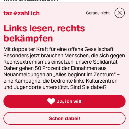
taz
zahl ich
Gerade nicht

1
Krise der Demokratie
AfD-Wählen als Triebabfuhr
Links lesen, rechts
bekämpfen
Mit doppelter Kraft für eine offene Gesellschaft!
2
Nein zum Zivildienst
Besonders jetzt brauchen Menschen, die sich gegen
Hinterlistiger Schritt der
Rechtsextremismus einsetzen, unsere Solidarität.
Bundesregierung
Daher gehen 50 Prozent der Einnahmen aus
Neuanmeldungen an „Alles beginnt im Zentrum“ –
eine Kampagne, die bedrohte linke Kulturzentren
3
Bundeszentrale für politische Bildung
und Jugendorte unterstützt. Sind Sie dabei?
Zurück zu den antikommunistischen
Wurzeln

Ja, ich will
Schon dabei!
4
Niedrigwasser in Mittel- und Osteuropa
Stromkrise mit Ansage