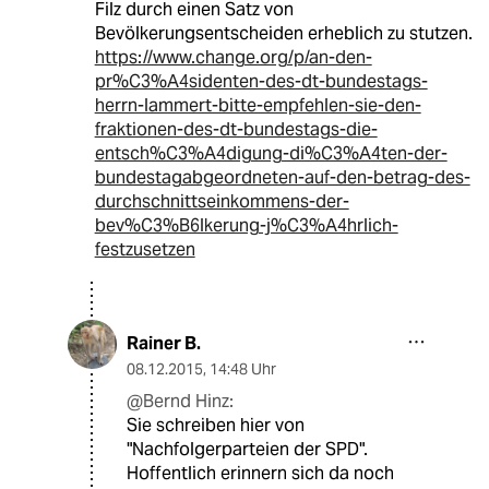
Filz durch einen Satz von
Bevölkerungsentscheiden erheblich zu stutzen.
https://www.change.org/p/an-den-
pr%C3%A4sidenten-des-dt-bundestags-
herrn-lammert-bitte-empfehlen-sie-den-
fraktionen-des-dt-bundestags-die-
entsch%C3%A4digung-di%C3%A4ten-der-
bundestagabgeordneten-auf-den-betrag-des-
durchschnittseinkommens-der-
bev%C3%B6lkerung-j%C3%A4hrlich-
festzusetzen
Rainer B.
08.12.2015
,
14:48 Uhr
@Bernd Hinz:
Sie schreiben hier von
"Nachfolgerparteien der SPD".
Hoffentlich erinnern sich da noch