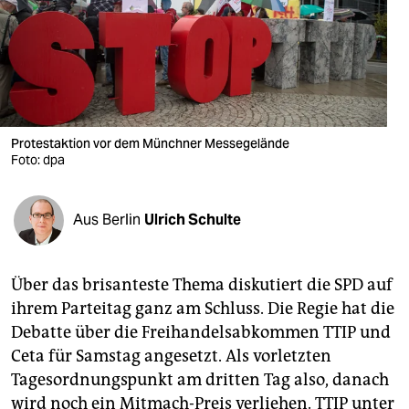
berlin
nord
wahrheit
verlag
Protestaktion vor dem Münchner Messegelände
Foto: dpa
verlag
veranstaltungen
Aus Berlin
Ulrich Schulte
shop
fragen & hilfe
Über das brisanteste Thema diskutiert die SPD auf
unterstützen
ihrem Parteitag ganz am Schluss. Die Regie hat die
Debatte über die Freihandelsabkommen TTIP und
abo
Ceta für Samstag angesetzt. Als vorletzten
genossenschaft
Tagesordnungspunkt am dritten Tag also, danach
wird noch ein Mitmach-Preis verliehen. TTIP unter