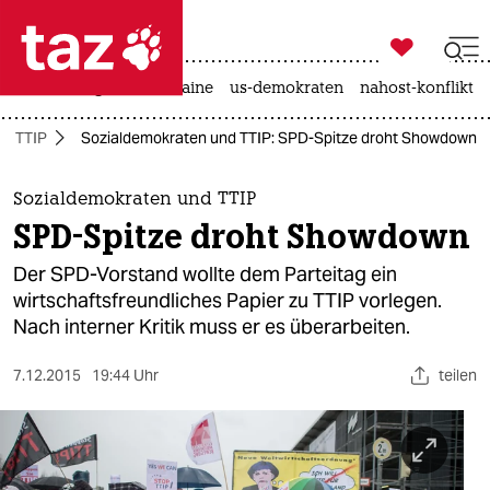

taz zahl ich
hitze
krieg in der ukraine
us-demokraten
nahost-konflikt

taz zahl ich
TTIP
Sozialdemokraten und TTIP: SPD-Spitze droht Showdown
taz zahl ich
themen
Sozialdemokraten und TTIP
SPD-Spitze droht Showdown
politik
Der SPD-Vorstand wollte dem Parteitag ein
öko
wirtschaftsfreundliches Papier zu TTIP vorlegen.
Nach interner Kritik muss er es überarbeiten.
gesellschaft
7.12.2015
19:44 Uhr
teilen
kultur
sport