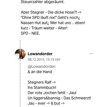
Steuerzahler abgeräumt.
Aber Stegner - Die dicke Hose?! ->
"Ohne SPD läuft nix!" Geht's noch¿
Nassen Hut auf¿ Wer hat uns …eben!
kurz - Träum weiter - Alter!
SPD - NEE.
Lowandorder
08.12.2015
,
15:19 Uhr
@Lowandorder:
& an die Hand
Stegners Ralf ->
Ins Stammbuch!
Der rote Jochen fehlt - Jau!
Un liggers&bannig - Das Schmeerzt!
Jau - ever -> & but ->