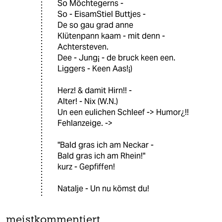
So Möchtegerns -
So - EisamStiel Buttjes -
De so gau grad anne
Klütenpann kaam - mit denn -
Achtersteven.
Dee - Jung¡ - de bruck keen een.
Liggers - Keen Aas!¡)
Herz! & damit Hirn!! -
Alter! - Nix (W.N.)
Un een eulichen Schleef -> Humor¿!!
Fehlanzeige. ->
"Bald gras ich am Neckar -
Bald gras ich am Rhein!"
kurz - Gepfiffen!
Natalje - Un nu kömst du!
meistkommentiert