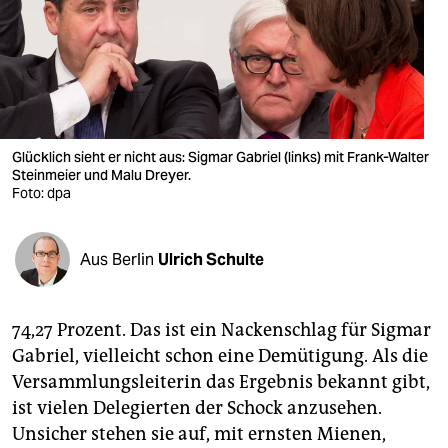
berlin
nord
wahrheit
verlag
Glücklich sieht er nicht aus: Sigmar Gabriel (links) mit Frank-Walter
verlag
Steinmeier und Malu Dreyer.
Foto: dpa
veranstaltungen
shop
Aus Berlin
Ulrich Schulte
fragen & hilfe
74,27 Prozent. Das ist ein Nackenschlag für Sigmar
unterstützen
Gabriel, vielleicht schon eine Demütigung. Als die
abo
Versammlungsleiterin das Ergebnis bekannt gibt,
ist vielen Delegierten der Schock anzusehen.
genossenschaft
Unsicher stehen sie auf, mit ernsten Mienen,