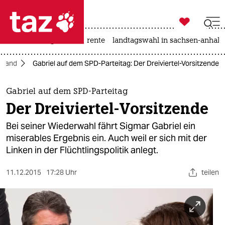

taz zahl ich
hitze
niedrigwasser
rente
landtagswahl in sachsen-anhalt

taz zahl ich
hland
Gabriel auf dem SPD-Parteitag: Der Dreiviertel-Vorsitzende
taz zahl ich
themen
Gabriel auf dem SPD-Parteitag
Der Dreiviertel-Vorsitzende
politik
Bei seiner Wiederwahl fährt Sigmar Gabriel ein
öko
miserables Ergebnis ein. Auch weil er sich mit der
Linken in der Flüchtlingspolitik anlegt.
gesellschaft
11.12.2015
17:28 Uhr
teilen
kultur
sport