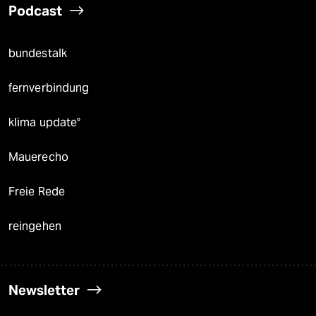
Podcast
bundestalk
fernverbindung
klima update°
Mauerecho
Freie Rede
reingehen
Newsletter