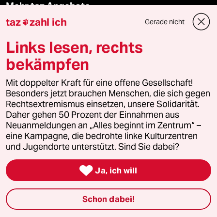
Mehr taz Angebote
taz
zahl ich
Gerade nicht

Reisen
Links lesen, rechts
bekämpfen
Kantine
Mit doppelter Kraft für eine offene Gesellschaft!
Shop
Besonders jetzt brauchen Menschen, die sich gegen
Rechtsextremismus einsetzen, unsere Solidarität.
Anzeigen
Daher gehen 50 Prozent der Einnahmen aus
Neuanmeldungen an „Alles beginnt im Zentrum“ –
eine Kampagne, die bedrohte linke Kulturzentren
und Jugendorte unterstützt. Sind Sie dabei?
Fragen & Hilfe

Ja, ich will
Feedback
Schon dabei!
Aboservice