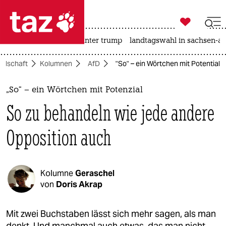

taz zahl ich
nahost-konflikt
usa unter trump
landtagswahl in sachsen-an

taz zahl ich
ellschaft
Kolumnen
AfD
"So" – ein Wörtchen mit Potential
taz zahl ich
themen
„So“ – ein Wörtchen mit Potenzial
So zu behandeln wie jede andere
politik
Opposition auch
öko
gesellschaft
Kolumne
Geraschel
kultur
von
Doris Akrap
sport
Mit zwei Buchstaben lässt sich mehr sagen, als man
denkt. Und manchmal auch etwas, das man nicht