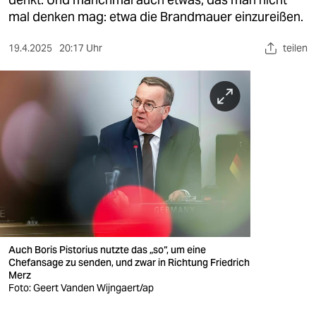
berlin
mal denken mag: etwa die Brandmauer einzureißen.
nord
19.4.2025
20:17 Uhr
teilen
wahrheit
verlag
verlag
veranstaltungen
shop
fragen & hilfe
unterstützen
Auch Boris Pistorius nutzte das „so“, um eine
Chefansage zu senden, und zwar in Richtung Friedrich
abo
Merz
Foto: Geert Vanden Wijngaert/ap
genossenschaft