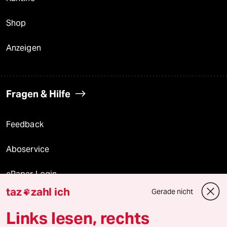
Shop
Anzeigen
Fragen & Hilfe
Feedback
Aboservice
ePaper Login
taz
zahl ich
Gerade nicht

Downloads für Abonnierende
Links lesen, rechts