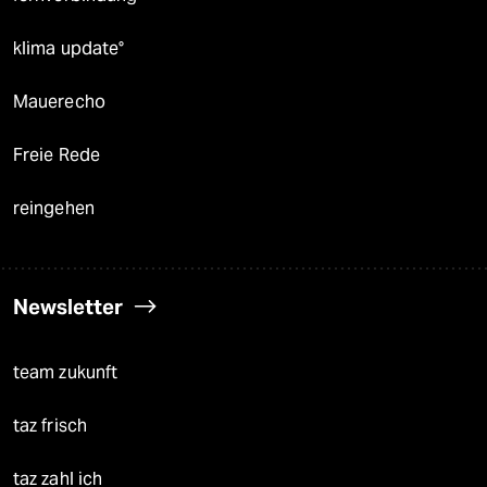
klima update°
Mauerecho
Freie Rede
reingehen
Newsletter
team zukunft
taz frisch
taz zahl ich