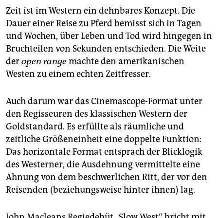
berlin
Zeit ist im Western ein dehnbares Konzept. Die
nord
Dauer einer Reise zu Pferd bemisst sich in Tagen
und Wochen, über Leben und Tod wird hingegen in
wahrheit
Bruchteilen von Sekunden entschieden. Die Weite
der
open range
machte den amerikanischen
verlag
Westen zu einem echten Zeitfresser.
verlag
Auch darum war das Cinemascope-Format unter
veranstaltungen
den Regisseuren des klassischen Western der
shop
Goldstandard. Es erfüllte als räumliche und
zeitliche Größeneinheit eine doppelte Funktion:
fragen & hilfe
Das horizontale Format entsprach der Blicklogik
unterstützen
des Westerner, die Ausdehnung vermittelte eine
Ahnung von dem beschwerlichen Ritt, der vor den
abo
Reisenden (beziehungsweise hinter ihnen) lag.
genossenschaft
John Macleans Regiedebüt „Slow West“ bricht mit