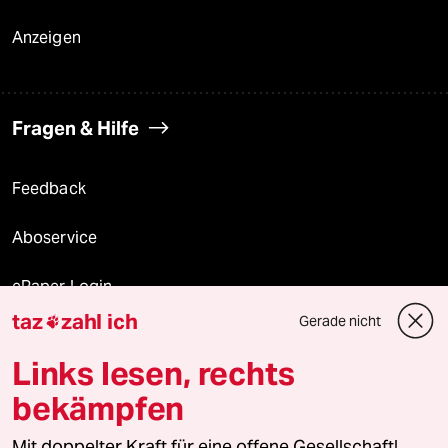
Anzeigen
Fragen & Hilfe
Feedback
Aboservice
ePaper Login
taz
zahl ich
Gerade nicht

Downloads für Abonnierende
Links lesen, rechts
bekämpfen
© 2026 taz Verlags und Vertriebs GmbH
Mit doppelter Kraft für eine offene Gesellschaft!
Alle Rechte vorbehalten. Bei rechtlichen Fragen oder für Genehmigungen