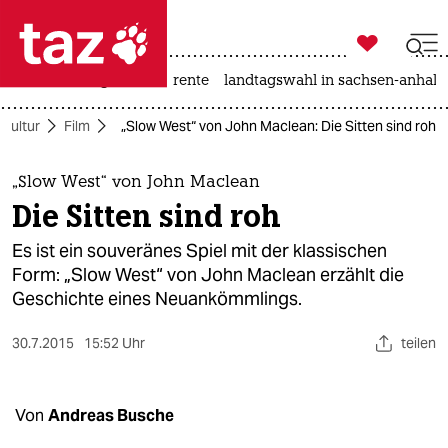

taz zahl ich
hitze
niedrigwasser
rente
landtagswahl in sachsen-anhalt

taz zahl ich
Kultur
Film
„Slow West“ von John Maclean: Die Sitten sind roh
taz zahl ich
themen
„Slow West“ von John Maclean
Die Sitten sind roh
politik
Es ist ein souveränes Spiel mit der klassischen
öko
Form: „Slow West“ von John Maclean erzählt die
Geschichte eines Neuankömmlings.
gesellschaft
30.7.2015
15:52 Uhr
teilen
kultur
sport
Von
Andreas Busche