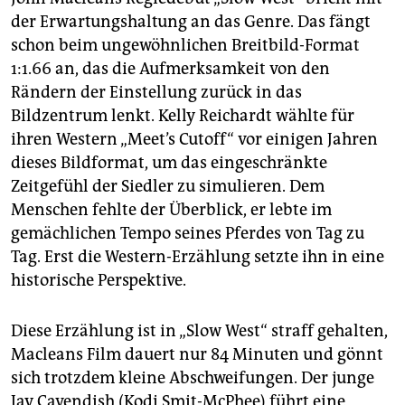
epaper login
der Erwartungshaltung an das Genre. Das fängt
schon beim ungewöhnlichen Breitbild-Format
1:1.66 an, das die Aufmerksamkeit von den
Rändern der Einstellung zurück in das
Bildzentrum lenkt. Kelly Reichardt wählte für
ihren Western „Meet’s Cutoff“ vor einigen Jahren
dieses Bildformat, um das eingeschränkte
Zeitgefühl der Siedler zu simulieren. Dem
Menschen fehlte der Überblick, er lebte im
gemächlichen Tempo seines Pferdes von Tag zu
Tag. Erst die Western-Erzählung setzte ihn in eine
historische Perspektive.
Diese Erzählung ist in „Slow West“ straff gehalten,
Macleans Film dauert nur 84 Minuten und gönnt
sich trotzdem kleine Abschweifungen. Der junge
Jay Cavendish (Kodi Smit-McPhee) führt eine