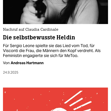
berlin
nord
wahrheit
Nachruf auf Claudia Cardinale
verlag
Die selbstbewusste Heldin
verlag
Für Sergio Leone spielte sie das Lied vom Tod, für
Visconti die Frau, die Männern den Kopf verdreht. Als
veranstaltungen
Feministin engagierte sie sich für MeToo.
shop
Von
Andreas Hartmann
fragen & hilfe
24.9.2025
unterstützen
abo
genossenschaft