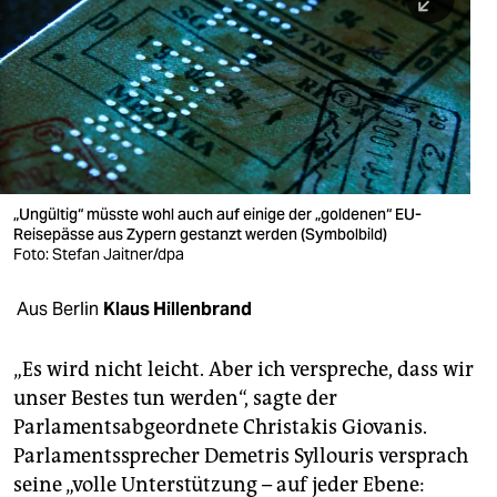
berlin
nord
wahrheit
verlag
verlag
„Ungültig“ müsste wohl auch auf einige der „goldenen“ EU-
Reisepässe aus Zypern gestanzt werden (Symbolbild)
veranstaltungen
Foto: Stefan Jaitner/dpa
shop
Aus Berlin
Klaus Hillenbrand
fragen & hilfe
unterstützen
„Es wird nicht leicht. Aber ich verspreche, dass wir
unser Bestes tun werden“, sagte der
abo
Parlamentsabgeordnete Christakis Giovanis.
Parlamentssprecher Demetris Syllouris versprach
genossenschaft
seine „volle Unterstützung – auf jeder Ebene: