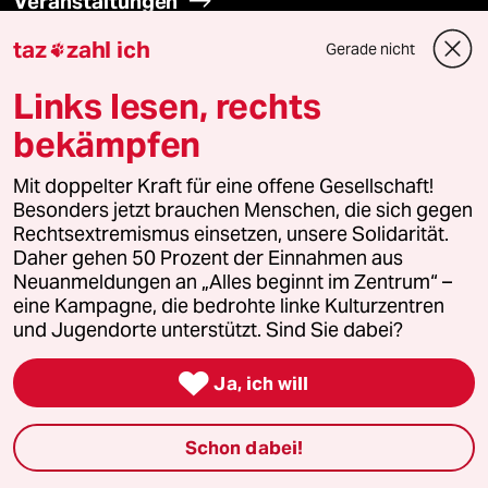
Veranstaltungen
taz
zahl ich
Gerade nicht

Demnächst
Links lesen, rechts
Vor Ort
bekämpfen
Live im Stream
Mit doppelter Kraft für eine offene Gesellschaft!
Besonders jetzt brauchen Menschen, die sich gegen
Vergangene
Rechtsextremismus einsetzen, unsere Solidarität.
Daher gehen 50 Prozent der Einnahmen aus
taz lab 2027
Neuanmeldungen an „Alles beginnt im Zentrum“ –
eine Kampagne, die bedrohte linke Kulturzentren
und Jugendorte unterstützt. Sind Sie dabei?
Mehr taz Lesestoff

Ja, ich will
Schon dabei!
taz Blogs