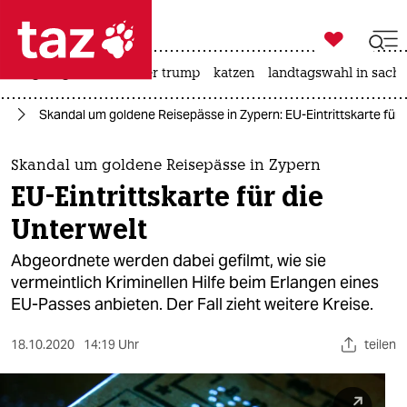

taz zahl ich
bergsteigen
usa unter trump
katzen
landtagswahl in sachs

taz zahl ich
pa
Skandal um goldene Reisepässe in Zypern: EU-Eintrittskarte für 
taz zahl ich
themen
Skandal um goldene Reisepässe in Zypern
EU-Eintrittskarte für die
politik
Unterwelt
öko
Abgeordnete werden dabei gefilmt, wie sie
vermeintlich Kriminellen Hilfe beim Erlangen eines
gesellschaft
EU-Passes anbieten. Der Fall zieht weitere Kreise.
kultur
18.10.2020
14:19 Uhr
teilen
sport