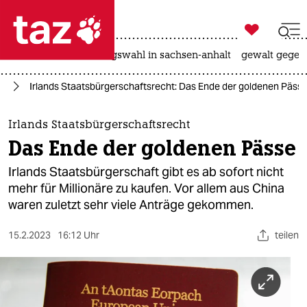

taz zahl ich
hitze
surfen
landtagswahl in sachsen-anhalt
gewalt gegen

taz zahl ich
pa
Irlands Staatsbürgerschaftsrecht: Das Ende der goldenen Päss
taz zahl ich
themen
Irlands Staatsbürgerschaftsrecht
Das Ende der goldenen Pässe
politik
Irlands Staatsbürgerschaft gibt es ab sofort nicht
öko
mehr für Millionäre zu kaufen. Vor allem aus China
waren zuletzt sehr viele Anträge gekommen.
gesellschaft
15.2.2023
16:12 Uhr
teilen
kultur
sport