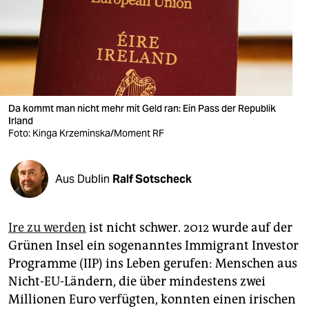
berlin
nord
wahrheit
verlag
Da kommt man nicht mehr mit Geld ran: Ein Pass der Republik
verlag
Irland
Foto: Kinga Krzeminska/Moment RF
veranstaltungen
shop
Aus Dublin
Ralf Sotscheck
fragen & hilfe
Ire zu werden
ist nicht schwer. 2012 wurde auf der
unterstützen
Grünen Insel ein sogenanntes Immigrant Investor
abo
Programme (IIP) ins Leben gerufen: Menschen aus
Nicht-EU-Ländern, die über mindestens zwei
genossenschaft
Millionen Euro verfügten, konnten einen irischen