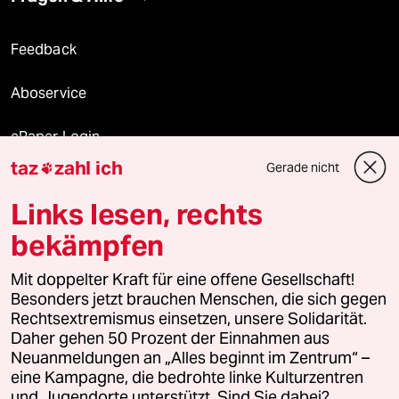
Feedback
Aboservice
ePaper Login
taz
zahl ich
Gerade nicht

Downloads für Abonnierende
Links lesen, rechts
bekämpfen
© 2026 taz Verlags und Vertriebs GmbH
Alle Rechte vorbehalten. Bei rechtlichen Fragen oder für Genehmigungen
Mit doppelter Kraft für eine offene Gesellschaft!
wenden Sie sich bitte an
lizenzen@taz.de
Besonders jetzt brauchen Menschen, die sich gegen
Rechtsextremismus einsetzen, unsere Solidarität.
Daher gehen 50 Prozent der Einnahmen aus
Feedback
Redaktionsstatut
Kommune-Richtlinien
KI-
Neuanmeldungen an „Alles beginnt im Zentrum“ –
eine Kampagne, die bedrohte linke Kulturzentren
Leitlinie
Informant
Datenschutz
Impressum
AGB
und Jugendorte unterstützt. Sind Sie dabei?