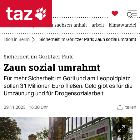

taz zahl ich
hitze
landtagswahl in sachsen-anhalt
arbeit
klimawandel

taz zahl ich
lition in Berlin
Sicherheit im Görlitzer Park: Zaun sozial umrahmt
taz zahl ich
themen
Sicherheit im Görlitzer Park
Zaun sozial umrahmt
politik
Für mehr Sicherheit im Görli und am Leopoldplatz
öko
sollen 31 Millionen Euro fließen. Geld gibt es für die
Umzäunung und für Drogensozialarbeit.
gesellschaft
29.11.2023
16:30 Uhr
teilen
kultur
sport