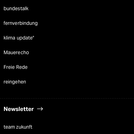
bundestalk
fernverbindung
klima update°
Mauerecho
Freie Rede
reingehen
Newsletter
team zukunft