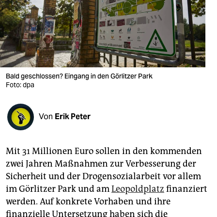
berlin
nord
wahrheit
verlag
Bald geschlossen? Eingang in den Görlitzer Park
Foto: dpa
verlag
veranstaltungen
Von
Erik Peter
shop
fragen & hilfe
Mit 31 Millionen Euro sollen in den kommenden
unterstützen
zwei Jahren Maßnahmen zur Verbesserung der
Sicherheit und der Drogensozialarbeit vor allem
abo
im Görlitzer Park und am
Leo­poldplatz
finanziert
genossenschaft
werden. Auf konkrete Vorhaben und ihre
finanzielle Untersetzung haben sich die