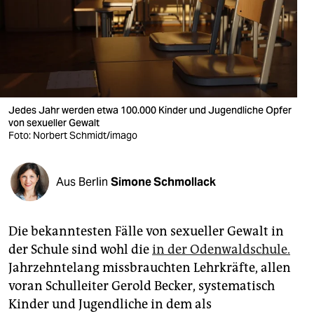
berlin
nord
wahrheit
verlag
Jedes Jahr werden etwa 100.000 Kinder und Jugendliche Opfer
verlag
von sexueller Gewalt
Foto: Norbert Schmidt/imago
veranstaltungen
shop
Aus Berlin
Simone Schmollack
fragen & hilfe
Die bekanntesten Fälle von sexueller Gewalt in
unterstützen
der Schule sind wohl die
in der Odenwaldschule.
abo
Jahrzehntelang missbrauchten Lehrkräfte, allen
voran Schulleiter Gerold Becker, systematisch
genossenschaft
Kinder und Jugendliche in dem als