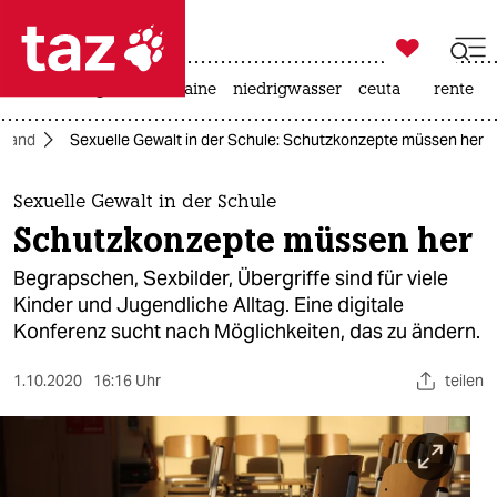

taz zahl ich
hitze
krieg in der ukraine
niedrigwasser
ceuta
rente

taz zahl ich
hland
Sexuelle Gewalt in der Schule: Schutzkonzepte müssen her
taz zahl ich
themen
Sexuelle Gewalt in der Schule
Schutzkonzepte müssen her
politik
Begrapschen, Sexbilder, Übergriffe sind für viele
öko
Kinder und Jugendliche Alltag. Eine digitale
Konferenz sucht nach Möglichkeiten, das zu ändern.
gesellschaft
1.10.2020
16:16 Uhr
teilen
kultur
sport