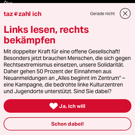
Öko
taz
zahl ich
Gerade nicht

Gesellschaft
Links lesen, rechts
Kultur
bekämpfen
Sport
Mit doppelter Kraft für eine offene Gesellschaft!
Besonders jetzt brauchen Menschen, die sich gegen
Berlin
Rechtsextremismus einsetzen, unsere Solidarität.
Daher gehen 50 Prozent der Einnahmen aus
Nord
Neuanmeldungen an „Alles beginnt im Zentrum“ –
eine Kampagne, die bedrohte linke Kulturzentren
und Jugendorte unterstützt. Sind Sie dabei?
Wahrheit

Ja, ich will
Themen
Schon dabei!