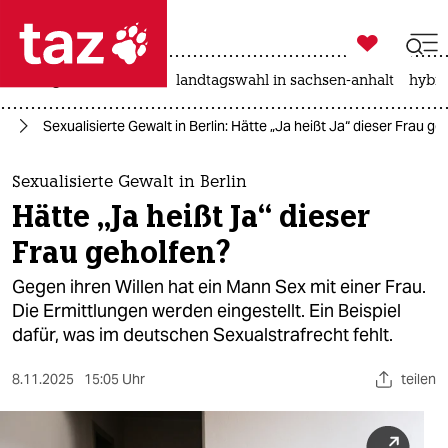

taz zahl ich
niedrigwasser
rente
landtagswahl in sachsen-anhalt
hybri

taz zahl ich
ag
Sexualisierte Gewalt in Berlin: Hätte „Ja heißt Ja“ dieser Frau ge
taz zahl ich
themen
Sexualisierte Gewalt in Berlin
Hätte „Ja heißt Ja“ dieser
politik
Frau geholfen?
öko
Gegen ihren Willen hat ein Mann Sex mit einer Frau.
Die Ermittlungen werden eingestellt. Ein Beispiel
gesellschaft
dafür, was im deutschen Sexualstrafrecht fehlt.
kultur
8.11.2025
15:05 Uhr
teilen
sport