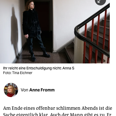
berlin
nord
wahrheit
verlag
verlag
veranstaltungen
shop
Ihr reicht eine Entschuldigung nicht: Anna S
Foto: Tina Eichner
fragen & hilfe
unterstützen
Von
Anne Fromm
abo
genossenschaft
Am Ende eines offenbar schlimmen Abends ist die
Sache eigentlich klar. Auch der Mann gibt es zu. Er