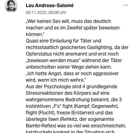
Lou Andreas-Salomé
09.11.2025
,
08:08 Uhr
„Wer keinen Sex will, muss das deutlich
machen und es im Zweifel später beweisen
können.“
Quasi eine Einladung für Täter und
rechtsstaatlich gesichertes Gaslighting, da der
Opferstatus nicht anerkannt und erst noch
„bewiesen werden muss“ während der Täter
unbescholten seiner Wege ziehen kann.
„Ich hatte Angst, dass er noch aggressiver
wird, wenn ich mich wehre.“
Aus der Psychologie sind 4 grundlegende
Stressreaktionen des Körpers auf eine
wahrgenommene Bedrohung bekannt, die 3
instinktiven „F‘s“ fight (Kampf, Gegenwehr),
flight (Flucht), freeze (Erstarren) und das
überlegte fawn (Rehkitz, der sogenannte
Bambi-Reflex) was so viel wie einschmeicheln,
katzbuckeln konkret in der Situation sich